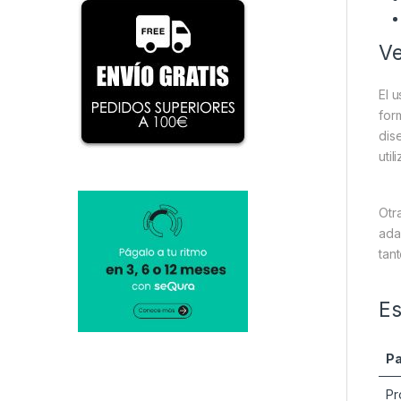
Ve
El 
for
dis
util
Otr
ada
tan
Es
P
Pr