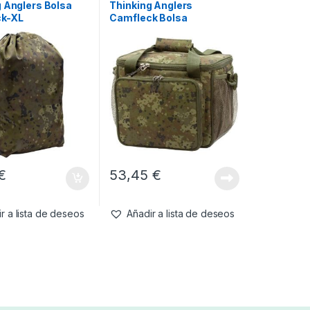
g Anglers Bolsa
Thinking Anglers
k-XL
Camfleck Bolsa
Isotérmica
€
53,45
€
r a lista de deseos
Añadir a lista de deseos