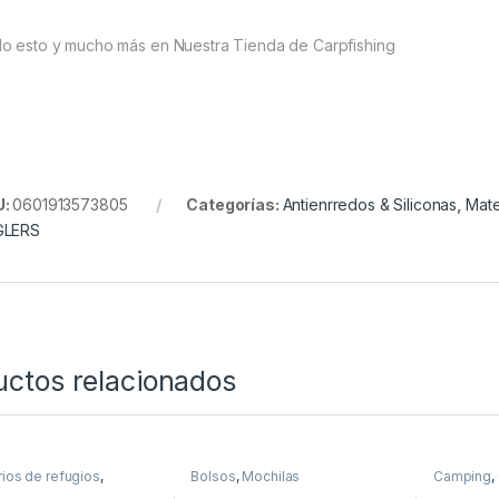
o esto y mucho más en Nuestra Tienda de Carpfishing
U:
0601913573805
Categorías:
Antienrredos & Siliconas
,
Mate
GLERS
uctos relacionados
ios de refugios
,
Bolsos
,
Mochilas
Camping
,
os
Vadeador