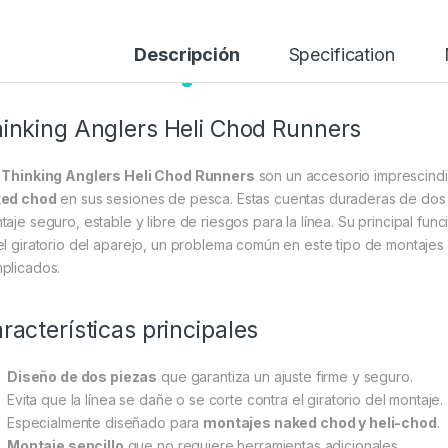
Descripción
Specification
inking Anglers Heli Chod Runners
s
Thinking Anglers Heli Chod Runners
son un accesorio imprescindi
ed chod
en sus sesiones de pesca. Estas cuentas duraderas de dos 
taje seguro, estable y libre de riesgos para la línea. Su principal fu
el giratorio del aparejo, un problema común en este tipo de montaje
plicados.
racterísticas principales
Diseño de dos piezas
que garantiza un ajuste firme y seguro.
Evita que la línea se dañe o se corte contra el giratorio del montaje.
Especialmente diseñado para
montajes naked chod y heli-chod
.
Montaje sencillo
que no requiere herramientas adicionales.