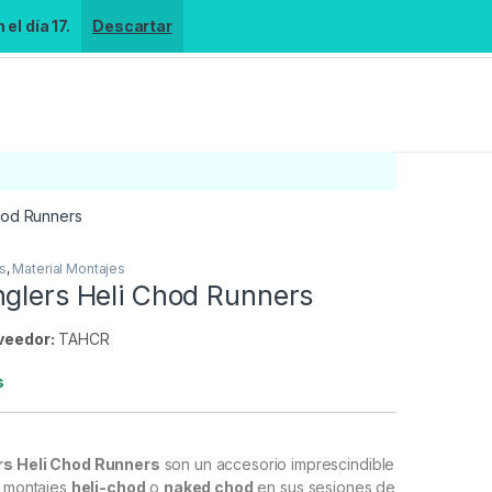
el día 17.
Descartar
hod Runners
s
,
Material Montajes
nglers Heli Chod Runners
veedor:
TAHCR
s
rs Heli Chod Runners
son un accesorio imprescindible
n montajes
heli-chod
o
naked chod
en sus sesiones de