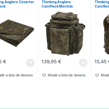
ng Anglers Covertor
Thinking Anglers
Thinkin
eck
Camfleck Mochila
Camflec
Rucksack
95
€
139,95
€
15,45
dir a lista de deseos
Añadir a lista de deseos
Añadi