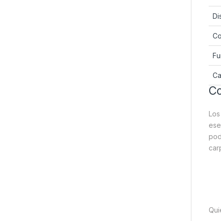
Di
Co
Fu
Ca
Co
Lo
ese
pod
car
Qui