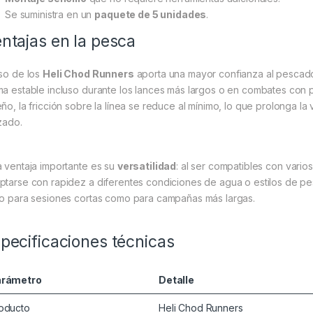
Se suministra en un
paquete de 5 unidades
.
ntajas en la pesca
uso de los
Heli Chod Runners
aporta una mayor confianza al pescado
ma estable incluso durante los lances más largos o en combates con
eño, la fricción sobre la línea se reduce al mínimo, lo que prolonga la
izado.
a ventaja importante es su
versatilidad
: al ser compatibles con vario
ptarse con rapidez a diferentes condiciones de agua o estilos de pes
to para sesiones cortas como para campañas más largas.
pecificaciones técnicas
arámetro
Detalle
oducto
Heli Chod Runners