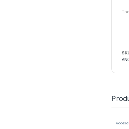
Tod
SK
AN
Prod
Accesor
Refugi