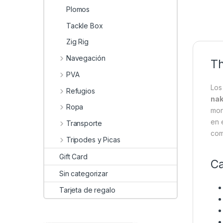
Plomos
Tackle Box
Zig Rig
Navegación
Th
PVA
Lo
Refugios
nak
Ropa
mon
en 
Transporte
com
Tripodes y Picas
Gift Card
Ca
Sin categorizar
Tarjeta de regalo