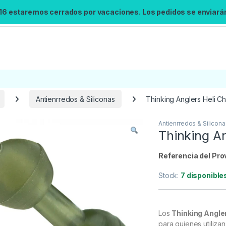
 16 estaremos cerrados por vacaciones. Los pedidos se enviarán 
Antienrredos & Siliconas
Thinking Anglers Heli C
Antienrredos & Silicona
Búsqueda no disponible
Thinking A
No se pudo cargar el widget de búsqueda.
Inténtalo de nuevo.
Referencia del Pro
Stock:
7 disponible
Reintentar
Los
Thinking Angle
para quienes utiliza