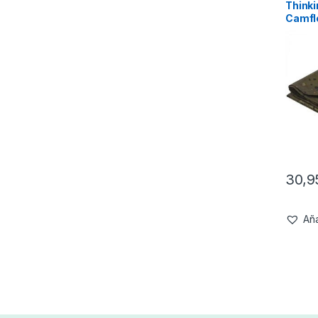
Thinki
Camfl
30,
Aña