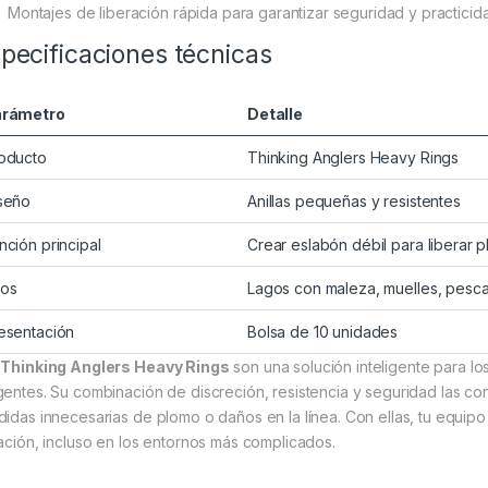
Montajes de liberación rápida para garantizar seguridad y practicid
pecificaciones técnicas
arámetro
Detalle
oducto
Thinking Anglers Heavy Rings
seño
Anillas pequeñas y resistentes
nción principal
Crear eslabón débil para liberar 
os
Lagos con maleza, muelles, pesca
esentación
Bolsa de 10 unidades
s
Thinking Anglers Heavy Rings
son una solución inteligente para l
gentes. Su combinación de discreción, resistencia y seguridad las con
didas innecesarias de plomo o daños en la línea. Con ellas, tu equipo
uación, incluso en los entornos más complicados.