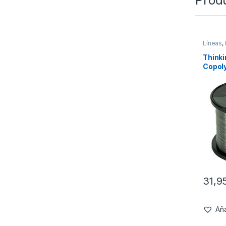
Prod
Líneas
,
Think
Copoly
0.37m
31,9
Aña