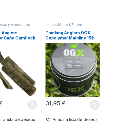
ndas y Accesorios
Líneas
,
Mono & Fluoro
g Anglers
Thinking Anglers OGX
or Caña Camfleck
Copolymer Mainline 15lb
Tip Top
0.35mm 6.80kg 1000m
€
31,95
€
r a lista de deseos
Añadir a lista de deseos