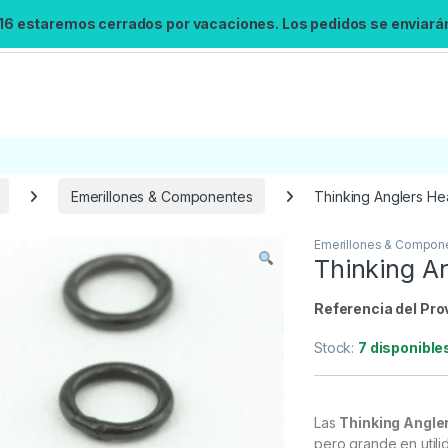
 16 estaremos cerrados por vacaciones. Los pedidos se enviarán 
Emerillones & Componentes
Thinking Anglers He
Emerillones & Compon
Búsqueda no disponible
Thinking A
No se pudo cargar el widget de búsqueda.
Inténtalo de nuevo.
Referencia del Pro
Stock:
7 disponible
Reintentar
Las
Thinking Angle
pero grande en utili