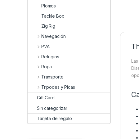
Plomos
Tackle Box
Zig Rig
Navegación
Th
PVA
Refugios
La
Ropa
Dis
opc
Transporte
Tripodes y Picas
Ca
Gift Card
Sin categorizar
Tarjeta de regalo