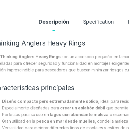
Descripción
Specification
inking Anglers Heavy Rings
s
Thinking Anglers Heavy Rings
son un accesorio pequeño en tamaño
eñadas para ofrecer seguridad y funcionalidad en montajes exigentes
ión imprescindible para pescadores que buscan minimizar riesgos c
racterísticas principales
Diseño compacto pero extremadamente sólido
, ideal para resis
Especialmente diseñadas para
crear un eslabón débil
que permita 
Perfectas para su uso en
lagos con abundante maleza
o escenari
Gran utilidad en la
pesca en mar desde muelles
, donde la maleza 
Versatilidad para mejorar diferentes tipos de montajes y estilos de 