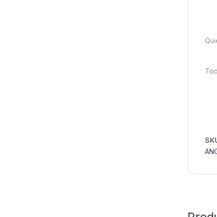
Qui
Tod
SK
AN