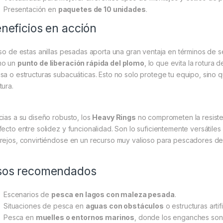
Presentación en
paquetes de 10 unidades
.
neficios en acción
uso de estas anillas pesadas aporta una gran ventaja en términos de se
mo un
punto de liberación rápida del plomo
, lo que evita la rotura
sa o estructuras subacuáticas. Esto no solo protege tu equipo, sino q
tura.
cias a su diseño robusto, los
Heavy Rings
no comprometen la resisten
fecto entre solidez y funcionalidad. Son lo suficientemente versátiles
rejos, convirtiéndose en un recurso muy valioso para pescadores d
sos recomendados
Escenarios de
pesca en lagos con maleza pesada
.
Situaciones de pesca en
aguas con obstáculos
o estructuras artifi
Pesca en
muelles o entornos marinos
, donde los enganches son 