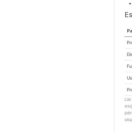
Es
P
Pr
Di
Fu
Us
Pr
La
exi
pér
sit