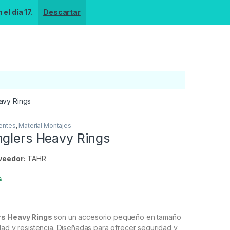
el día 17.
Descartar
avy Rings
entes
,
Material Montajes
nglers Heavy Rings
veedor:
TAHR
s
rs Heavy Rings
son un accesorio pequeño en tamaño
dad y resistencia. Diseñadas para ofrecer seguridad y