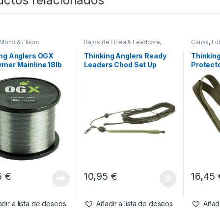
uctos relacionados
Mono & Fluoro
Bajos de Línea & Leadcore
,
Cañas
,
Fu
Material Montajes
ing Anglers OGX
Thinking Anglers Ready
Thinkin
mer Mainline 18lb
Leaders Chod Set Up
Protect
m 8.20kg 1000m
Elastic 
5
€
10,95
€
16,45
dir a lista de deseos
Añadir a lista de deseos
Añadi