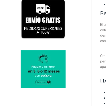
Be
El 
co
den
cap
Gra
per
apa
U