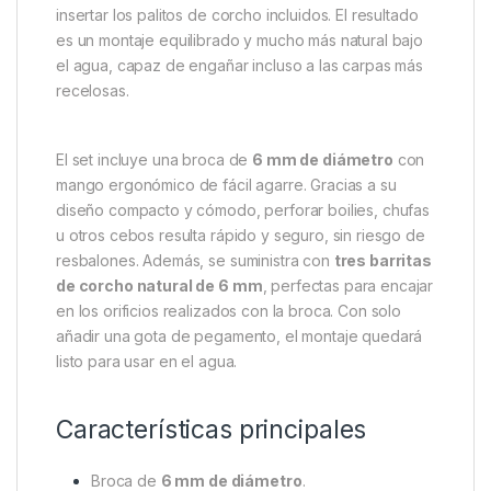
Thinking Anglers Drill 6mm +
Sticks
El
Thinking Anglers Drill 6mm + Sticks
es un kit
esencial para pescadores que desean personalizar
sus cebos y dotarlos de flotabilidad adicional. Con
esta práctica herramienta podrás ahuecar tus
hookbaits de forma sencilla y precisa, para después
insertar los palitos de corcho incluidos. El resultado
es un montaje equilibrado y mucho más natural bajo
el agua, capaz de engañar incluso a las carpas más
recelosas.
El set incluye una broca de
6 mm de diámetro
con
mango ergonómico de fácil agarre. Gracias a su
diseño compacto y cómodo, perforar boilies, chufas