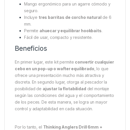
u otros cebos resulta rápido y seguro, sin riesgo de
resbalones. Además, se suministra con
tres barritas
de corcho natural de 6 mm
, perfectas para encajar
en los orificios realizados con la broca. Con solo
añadir una gota de pegamento, el montaje quedará
listo para usar en el agua.
Características principales
Broca de
6 mm de diámetro
.
Mango ergonómico para un agarre cómodo y
seguro.
Incluye
tres barritas de corcho natural
de 6
mm.
Permite
ahuecar y equilibrar hookbaits
.
Fácil de usar, compacto y resistente.
Beneficios