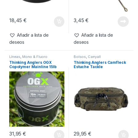
Bajos de Línea & Leadcore
,
Bajos de Línea & Leadcore
,
Material Montajes
Material Montajes
Thinking Anglers Sub Fleck
Thinking Anglers Leadcore
Dark Camo 45lb 10m
Leader Olive Camo 45lb 1m
18,45
€
3,45
€
Añadir a lista de
Añadir a lista de
deseos
deseos
Líneas
,
Mono & Fluoro
Bolsos
,
Carryall
Thinking Anglers OGX
Thinking Anglers Camfleck