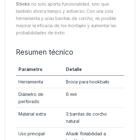
En primer lugar, este kit permite
convertir cualquier
cebo en un pop-up o wafter equilibrado
, lo que
ofrece una presentación mucho más atractiva y
discreta. En segundo lugar, otorga al pescador la
posibilidad de
ajustar la flotabilidad
del montaje
según las condiciones del agua y el comportamiento
de los peces. De esta manera, se logra un mayor
control y adaptabilidad en cada situación.
Por lo tanto, el
Thinking Anglers Drill 6mm +
Sticks
no solo aporta funcionalidad, sino que
también ahorra tiempo y esfuerzo. Con una sola
herramienta y unas barritas de corcho, es posible
mejorar la eficacia de los montajes y aumentar las
probabilidades de éxito.
Resumen técnico