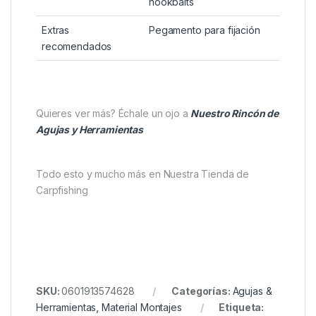
Parámetro
Detalle
Herramienta
Broca para hookbaits
Diámetro de
6 mm
perforado
Material extra
3 barritas de corcho
natural
Uso principal
Añadir flotabilidad a
hookbaits
Extras
Pegamento para fijación
recomendados
Quieres ver más? Échale un ojo a
Nuestro Rincón de
Agujas y Herramientas