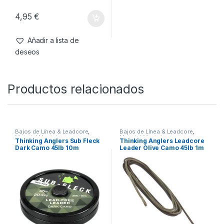
Agujas & Herramientas
,
Material
Montajes
Thinking Anglers Mini Bait
Drill
4,95
€
Añadir a lista de
deseos
Productos relacionados