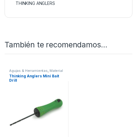
Todo esto y mucho más en Nuestra Tienda de
Carpfishing
SKU:
0601913574628
Categorías:
Agujas &
Herramientas
,
Material Montajes
Etiqueta:
THINKING ANGLERS
También te recomendamos…