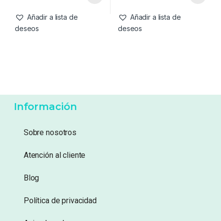
Copolymer Mainline 15lb
Estuche Tackle
0.35mm 6.80kg 1000m
31,95
€
29,95
€
Añadir a lista de
Añadir a lista de
deseos
deseos