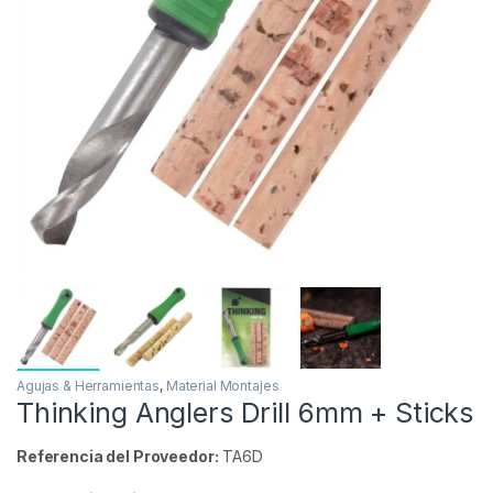
Inicio
Carpfishing
Material Montajes
Agujas &