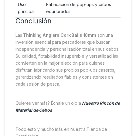
Especificaciones técnicas
Parámetro
Detalle
Producto
Thinking Anglers Cork Balls
Tamaños
10 mm, 12 mm, 13 mm
Cantidad
50 unidades por paquete
Material
Corcho natural de alta densidad
Uso
Fabricación de pop-ups y cebos
principal
equilibrados
Conclusión
Las
Thinking Anglers Cork Balls 10mm
son una
inversión esencial para pescadores que buscan
independencia y personalización total en sus cebos.
Su calidad, flotabilidad insuperable y versatilidad las