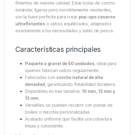
Descripción
Specification
Marc
Thinking Anglers Cork Balls
10mm
Las
Thinking Anglers Cork Balls de 10 mm
son un
clásico imprescindible para cualquier pescador de
carpas que busque fabricar sus propios cebos
flotantes de máxima calidad. Estas bolas de corcho
estándar, ligeras pero increíblemente resistentes,
son la base perfecta para crear
pop-ups caseros
ultraflotantes
o cebos equilibrados, adaptados
exactamente a tus necesidades y estilo de pesca.
Características principales