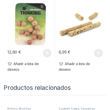
También te recomendamos…
Cebo artificial
,
Cebos
Agujas & Herramientas
,
Material
Montajes
Thinking Anglers Cork Balls
Thinking Anglers Cork
13mm
Sticks 6mm