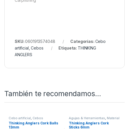
convierten en la mejor elección para quienes
disfrutan fabricando sus propios pop-ups caseros,
garantizando resultados fiables y consistentes en
cada sesión de pesca.
Quieres ver más? Échale un ojo a
Nuestro Rincón de
Material de Cebos
Todo esto y mucho más en Nuestra Tienda de
Carpfishing
SKU:
0601913574048
Categorías:
Cebo
artificial
,
Cebos
Etiqueta:
THINKING
ANGLERS