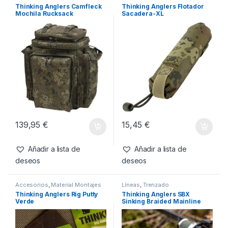
12,60
€
6,95
€
Añadir a lista de
Añadir a lista de
deseos
deseos
Productos relacionados
Bolsos
,
Mochilas
Cuidado Carpa
,
Sacaderas
Thinking Anglers Camfleck
Thinking Anglers Flotador
Mochila Rucksack
Sacadera-XL