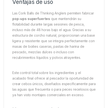
Paquete a granel de 50 unidades
, ideal para
quienes fabrican cebos regularmente.
Fabricadas con
corcho natural de alta
densidad
, garantizando flotabilidad duradera.
Disponibles en tres tamaños:
10 mm, 12 mm y
13 mm
.
Versátiles: se pueden recubrir con pastas de
boilies o mezclas personalizadas.
Acabado uniforme que facilita una cobertura
limpia y consistente.
Ventajas de uso
Las Cork Balls de Thinking Anglers permiten fabricar
pop-ups superfuertes
que mantendrán su
flotabilidad durante largas sesiones de pesca,
incluso más de 48 horas bajo el agua. Gracias a su
estructura de corcho natural, proporcionan una base
ligera y resistente que se integra perfectamente con
masas de boilies caseras, pastas de harina de