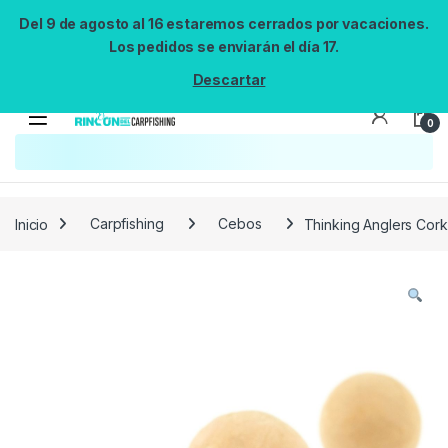
Del 9 de agosto al 16 estaremos cerrados por vacaciones.
Los pedidos se enviarán el día 17.
Descartar
0
Búsqueda no disponible
No se pudo cargar el widget de búsqueda.
Inténtalo de nuevo.
Reintentar