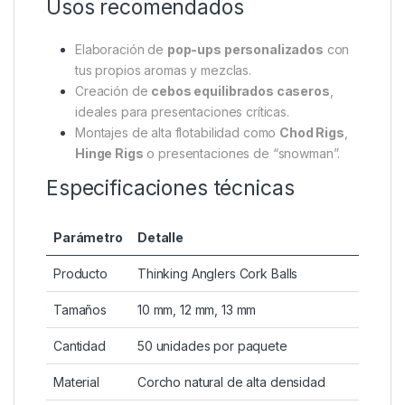
pescado, mezclas dulces o incluso con
recubrimientos líquidos y polvos atrayentes.
Este control total sobre los ingredientes y el
acabado final ofrece al pescador la oportunidad de
crear cebos únicos, diseñados específicamente para
las aguas que frecuenta o para peces recelosos que
ya han visto montajes comerciales en exceso.
Usos recomendados
Elaboración de
pop-ups personalizados
con
tus propios aromas y mezclas.
Creación de
cebos equilibrados caseros
,
ideales para presentaciones críticas.
Montajes de alta flotabilidad como
Chod Rigs
,
Hinge Rigs
o presentaciones de “snowman”.