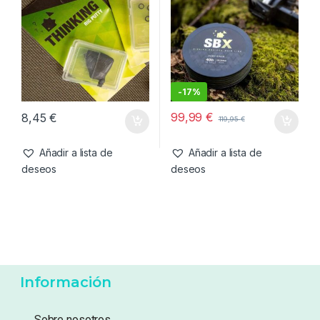
139,95
€
15,45
€
Añadir a lista de
Añadir a lista de
deseos
deseos
Accesorios
,
Material Montajes
Líneas
,
Trenzado
Thinking Anglers Rig Putty
Thinking Anglers SBX
Verde
Sinking Braided Mainline
40lb 0.34mm 18.18kg 600m
-
17%
99,99
€
8,45
€
119,95
€