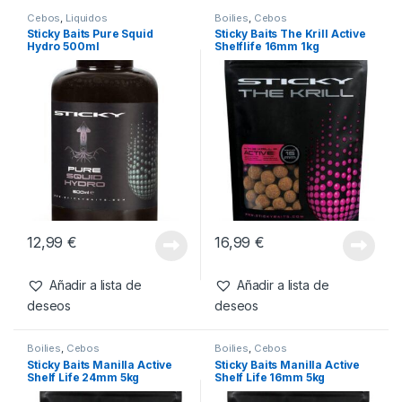
Cebos
,
Liquidos
Boilies
,
Cebos
Sticky Baits Pure Squid
Sticky Baits The Krill Active
Hydro 500ml
Shelflife 16mm 1kg
12,99
€
16,99
€
Añadir a lista de
Añadir a lista de
deseos
deseos
Boilies
,
Cebos
Boilies
,
Cebos
Sticky Baits Manilla Active
Sticky Baits Manilla Active
Shelf Life 24mm 5kg
Shelf Life 16mm 5kg