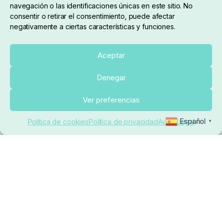
navegación o las identificaciones únicas en este sitio. No
consentir o retirar el consentimiento, puede afectar
negativamente a ciertas características y funciones.
Sobre nosotros
Aceptar
Denegar
pedidos@elrincondelcarpfishing.com
Ver preferencias
910 824 923
Español
Política de cookies
Política de privacidad
Aviso Legal
▼
Lunes a Viernes de 10:00 a 14:00 horas y 17:00 a
20:00
Paseo de Guadalajara, 36. Local 3. 28702. San
Sebastián De Los Reyes (Madrid)
El Rincón del Carpfishing. © 2025. Todos los derechos
reservados.