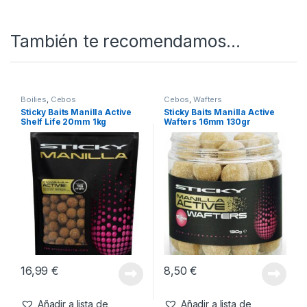
Cebos
SKU:
0749565737517
Categorías:
Boilies
,
Cebos
Etiqueta:
STICKY BAITS
También te recomendamos…
Boilies
,
Cebos
Cebos
,
Wafters
Sticky Baits Manilla Active
Sticky Baits Manilla Active
Shelf Life 20mm 1kg
Wafters 16mm 130gr