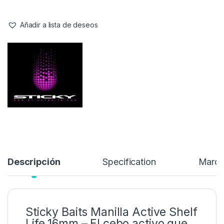
Los
Sticky Baits Manilla Active Shelf Life 16mm
son mucho
más que simples boilies: representan un salto de calidad en el
mundo del carpfishing. Gracias a su innovador recubrimiento en
dos fases, compuesto por líquidos supersolubles y polvos finos
de máxima calidad, cada cebo queda envuelto en una capa
activa que multiplica el poder de atracción desde el primer
segundo en el agua.
16,99
€
Añadir a lista de deseos