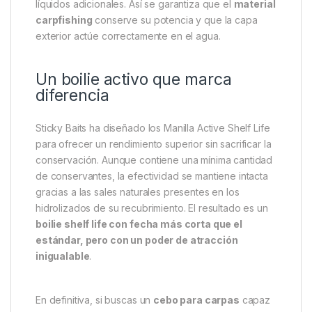
donde buscamos
carpas grandes y selectivas
, ya
que su tamaño reduce las picadas de peces
pequeños y asegura una presentación contundente.
Resulta ideal tanto en cebaderos bien estructurados
como en sesiones rápidas donde se necesita
provocar una respuesta inmediata.
Gracias a su recubrimiento activo, se recomienda
utilizarlo directamente de la bolsa o en un cubo
hermético, evitando secados al aire o exceso de
líquidos adicionales. Así se garantiza que el
material
carpfishing
conserve su potencia y que la capa
exterior actúe correctamente en el agua.
Un boilie activo que marca
diferencia
Sticky Baits ha diseñado los Manilla Active Shelf Life