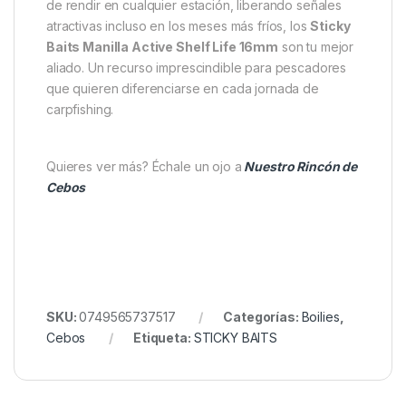
para ofrecer un rendimiento superior sin sacrificar la
conservación. Aunque contiene una mínima cantidad
de conservantes, la efectividad se mantiene intacta
gracias a las sales naturales presentes en los
hidrolizados de su recubrimiento. El resultado es un
boilie shelf life con fecha más corta que el
estándar, pero con un poder de atracción
inigualable
.
En definitiva, si buscas un
cebo para carpas
capaz
de rendir en cualquier estación, liberando señales
atractivas incluso en los meses más fríos, los
Sticky
Baits Manilla Active Shelf Life 16mm
son tu mejor
aliado. Un recurso imprescindible para pescadores
que quieren diferenciarse en cada jornada de
carpfishing.
Quieres ver más? Échale un ojo a
Nuestro Rincón de