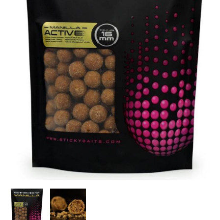
Inicio
Carpfishing
Cebos
Sticky Baits Manilla Ac
Agotado