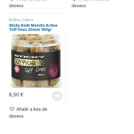
16,99
€
8,50
€
Añadir a lista de
Añadir a lista de
deseos
deseos
Boilies
,
Cebos
Sticky Baits Manilla Active
Tuff Ones 20mm 160gr