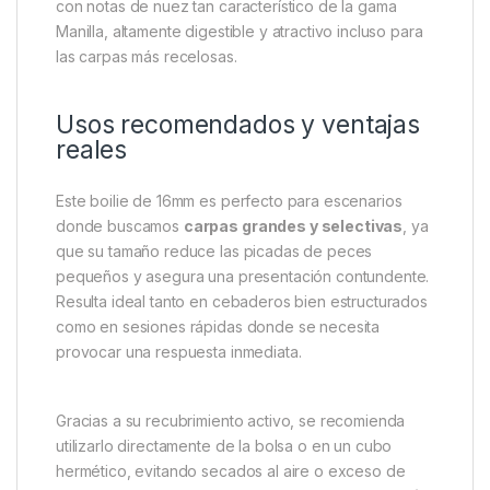
una capa activa que multiplica el poder de atracción
desde el primer segundo en el agua.
Su gran ventaja es que este halo de estímulos se
libera incluso en las temperaturas más frías, un
escenario donde muchos cebos pierden
efectividad. Por eso, los pescadores que confían en
Manilla Active Shelf Life saben que están usando un
cebo para carpas instantáneo y fiable durante
todo el año
. Además, mantiene el mismo perfil dulce
con notas de nuez tan característico de la gama
Manilla, altamente digestible y atractivo incluso para
las carpas más recelosas.
Usos recomendados y ventajas
reales
Este boilie de 16mm es perfecto para escenarios