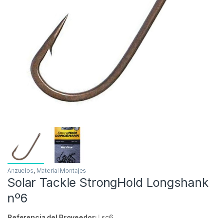
Anzuelos
,
Material Montajes
Solar Tackle StrongHold Longshank
nº6
Referencia del Proveedor:
Lsc6