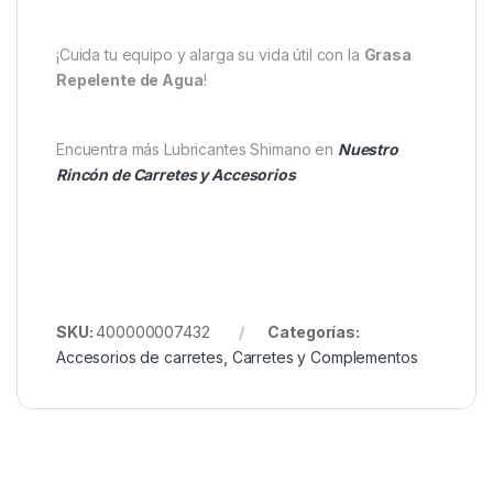
pesca
. Por lo tanto, es una gran aliada para los
pescadores
que buscan prevenir averías o el
desgaste prematuro de sus herramientas.
En definitiva, si practicas
carpfishing
o cualquier
otra modalidad de
pesca
, contar con la
Grasa
Repelente de Agua
en tu equipo es una inversión
inteligente. Protege tus carretes y accesorios más
expuestos, y disfruta de jornadas tranquilas,
sabiendo que tu material está bien cuidado.
¡Cuida tu equipo y alarga su vida útil con la
Grasa
Repelente de Agua
!
Encuentra más Lubricantes Shimano en
Nuestro
Rincón de Carretes y Accesorios