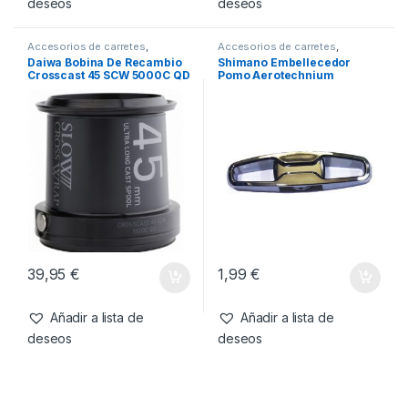
49,95
€
34,95
€
Añadir a lista de
Añadir a lista de
deseos
deseos
Accesorios de carretes
,
Accesorios de carretes
,
Carretes y Complementos
Carretes y Complementos
Daiwa Bobina De Recambio
Shimano Embellecedor
Crosscast 45 SCW 5000C QD
Pomo Aerotechnium