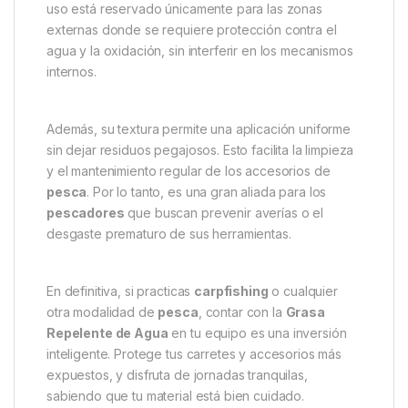
carretes u otros componentes expuestos. Gracias a
su fórmula especial, crea una película protectora que
repele el agua y evita la acumulación de sal o
suciedad. Esto prolonga la vida útil de tu equipo y
asegura un rendimiento óptimo durante las jornadas
de
pesca
.
Sin embargo, es importante destacar que
no debe
utilizarse en anillos colectores, engranajes, ejes
helicoidales ni en acoplamientos de rodillos
. Su
uso está reservado únicamente para las zonas
externas donde se requiere protección contra el
agua y la oxidación, sin interferir en los mecanismos
internos.
Además, su textura permite una aplicación uniforme
sin dejar residuos pegajosos. Esto facilita la limpieza
y el mantenimiento regular de los accesorios de