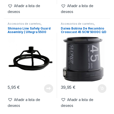
-
18%
159,99
€
17,99
€
194,95
€
Añadir a lista de
Añadir a lista de
deseos
deseos
Accesorios de carretes
,
Accesorios de carretes
,
Carretes y Complementos
Carretes y Complementos
Shimano Line Safety Guard
Daiwa Bobina De Recambio
Assembly ( Ultegra 5500
Crosscast 45 SCW 5000C QD
XTD y Medium Baitrunner LC
5500 XTB)