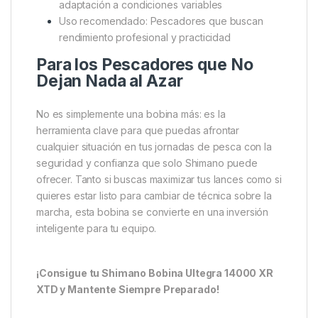
Shimano Bobina Spool Ultegra
14000 XR XTD
Modelo compatible: Shimano Ultegra 14000 XR
XTD
Material: Aluminio de alta calidad para
durabilidad y ligereza
Aplicaciones: Carpfishing, surfcasting, pesca de
larga distancia
Ventajas: Cambio rápido de línea, mejor
adaptación a condiciones variables
Uso recomendado: Pescadores que buscan
rendimiento profesional y practicidad
Para los Pescadores que No
Dejan Nada al Azar
No es simplemente una bobina más: es la
herramienta clave para que puedas afrontar