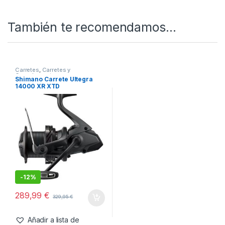
SKU:
4000000030275
Categorías:
Accesorios de carretes
,
Carretes y Complementos
También te recomendamos…
Carretes
,
Carretes y
Complementos
Shimano Carrete Ultegra
14000 XR XTD