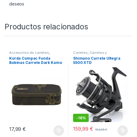
-
12%
289,99
€
329,95
€
Añadir a lista de
deseos
Productos relacionados
Accesorios de carretes
,
Carretes
,
Carretes y
Carretes y Complementos
Complementos
Korda Compac Funda
Shimano Carrete Ultegra
Bobinas Carrete Dark Kamo
5500 XTD