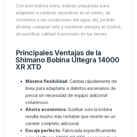
eficiente.
Perfecta para pescadores que practican carpfishing
o surfcasting, la bobina de repuesto te ofrece una
solución económica y ligera frente a la compra de un
carrete adicional. Además, su diseño específico para
el Ultegra 14000 XR XTD garantiza un ajuste
perfecto y el máximo rendimiento en cada lance.
Con esta bobina extra, estarás preparado para
adaptarte a cambios repentinos en el viento, las
corrientes o las condiciones del agua. Así, podrás
afrontar cualquier reto y mantener siempre el control,
sin sacrificar calidad ni precisión en tus lances.
Principales Ventajas de la
Shimano Bobina Ultegra 14000