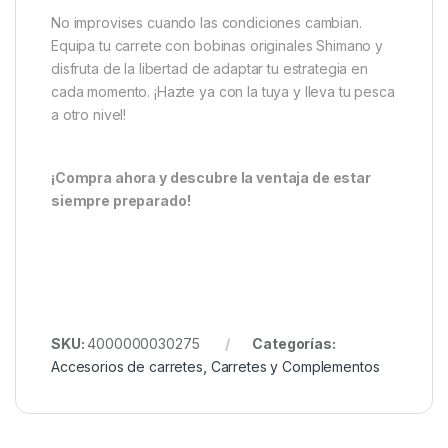
cualquier situación en tus jornadas de pesca con la
seguridad y confianza que solo Shimano puede
ofrecer. Tanto si buscas maximizar tus lances como si
quieres estar listo para cambiar de técnica sobre la
marcha, esta bobina se convierte en una inversión
inteligente para tu equipo.
¡Consigue tu Shimano Bobina Ultegra 14000 XR
XTD y Mantente Siempre Preparado!
No improvises cuando las condiciones cambian.
Equipa tu carrete con bobinas originales Shimano y
disfruta de la libertad de adaptar tu estrategia en
cada momento. ¡Hazte ya con la tuya y lleva tu pesca
a otro nivel!
¡Compra ahora y descubre la ventaja de estar
siempre preparado!