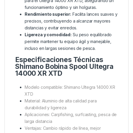
XR XTD
Máxima flexibilidad:
Cambia rápidamente de
línea para adaptarte a distintos escenarios de
pesca sin necesidad de equipo adicional
voluminoso.
Ahorro económico:
Sustituir solo la bobina
resulta mucho más rentable que invertir en un
carrete completo adicional.
Encaje perfecto:
Fabricada específicamente
para el Ultegra 14000 XR XTD, asegurando un
funcionamiento óptimo y sin holguras.
Rendimiento superior:
Facilita lances suaves y
precisos, contribuyendo a alcanzar mayores
distancias y evitar enredos.
Ligereza y comodidad:
Su peso equilibrado
permite mantener tu equipo ágil y manejable,
incluso en largas sesiones de pesca.
Especificaciones Técnicas