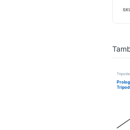
SK
Tamb
Tripod
Prolog
Trípo
Conver