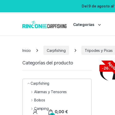
Del 9 de agosto al
Categorías
Inicio
Carpfishing
Tripodes y Picas
Categorías del producto
Agot
-
26%
Carpfishing
Alarmas y Tensores
Bolsos
Camping
0,00
€