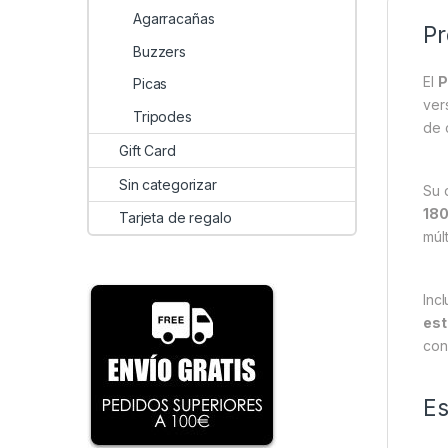
Agarracañas
Pr
Buzzers
El
P
Picas
ver
Tripodes
de 
Gift Card
Sin categorizar
Su 
18
Tarjeta de regalo
múl
Inc
est
co
Es