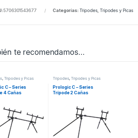
U:
5706301543677
Categorías:
Tripodes
,
Tripodes y Picas
ién te recomendamos…
es
,
Tripodes y Picas
Tripodes
,
Tripodes y Picas
ic C – Series
Prologic C – Series
de 4 Cañas
Trípode 2 Cañas
tible Long Legs