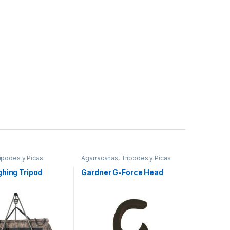
ipodes y Picas
Agarracañas
,
Tripodes y Picas
ghing Tripod
Gardner G-Force Head