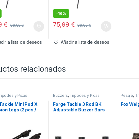
-
16%
99
€
75,99
€
99,95
€
89,95
€
dir a lista de deseos
Añadir a lista de deseos
uctos relacionados
ripodes y Picas
Buzzers
,
Tripodes y Picas
Pesaje
,
Tr
Tackle Mini Pod X
Forge Tackle 3 Rod BK
Fox Wei
ion Legs (2 pcs /
Adjustable Buzzer Bars
cm)
(29-47cm)