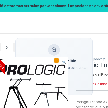
 16 estaremos cerrados por vacaciones. Los pedidos se enviarán 
Tripodes
Prologic Trípode 3 Cañas
ado
Tripodes
,
Tripodes y P
Búsqueda no disponible
Prologic Tr
No se pudo cargar el widget de búsqueda.
Inténtalo de nuevo.
Referencia del Pro
Stock:
Sin existenc
Reintentar
Prologic Trípode 3 
pescadores que busc