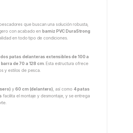
 pescadores que buscan una solución robusta,
 ligero con acabado en
barniz PVC DuraStrong
bilidad en todo tipo de condiciones.
n
dos patas delanteras extensibles de 100 a
e barra de 70 a 128 cm
. Esta estructura ofrece
os y estilos de pesca.
sero)
y
60 cm (delantero)
, así como
4 patas
s
facilita el montaje y desmontaje, y se entrega
rte.