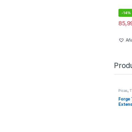
-
14%
85,
Aña
Prod
Picas
,
T
Forge 
Extens
27-45