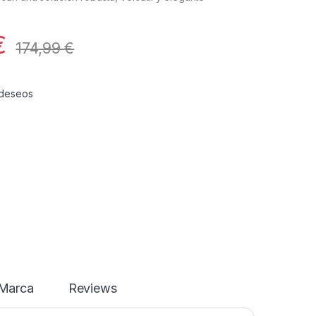
€
174,99
€
e deseos
Marca
Reviews