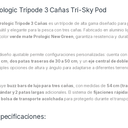
ologic Trípode 3 Cañas Tri-Sky Pod
rologic Trípode 3 Cañas
es un trípode de alta gama diseñado para
sátil y elegante para la pesca con tres cañas. Fabricado en aluminio
color
verde mate Prologic New Green
, garantiza resistencia y dura
diseño ajustable permite configuraciones personalizadas: cuenta co
0 cm
,
dos patas traseras de 30 a 50 cm
, y un
eje central de dobl
tiples opciones de altura y ángulo para adaptarse a diferentes terren
luye
buzz bars de lujo para tres cañas
, con medidas de
54 cm (tra
ándar y 2 patas largas
adicionales. El sistema de
fijaciones rápida
n
bolsa de transporte acolchada
para protegerlo durante el transpo
pecificaciones: