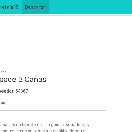
el día 17.
Descartar
icas
ípode 3 Cañas
veedor:
54367
ias
Cañas es un trípode de alta gama diseñado para
an una solución robusta, versátil y elegante