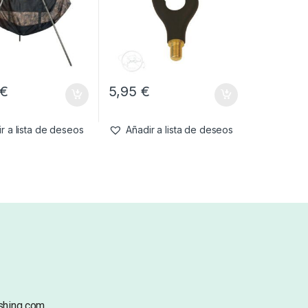
€
5,95
€
r a lista de deseos
Añadir a lista de deseos
shing.com