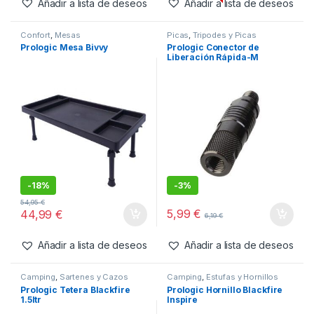
-
14%
-
12%
Agotado
6,45
€
7,45
€
7,50
€
8,50
€
Añadir a lista de deseos
Añadir a lista de deseos
Confort
,
Mesas
Picas
,
Tripodes y Picas
Prologic Mesa Bivvy
Prologic Conector de
Liberación Rápida-M