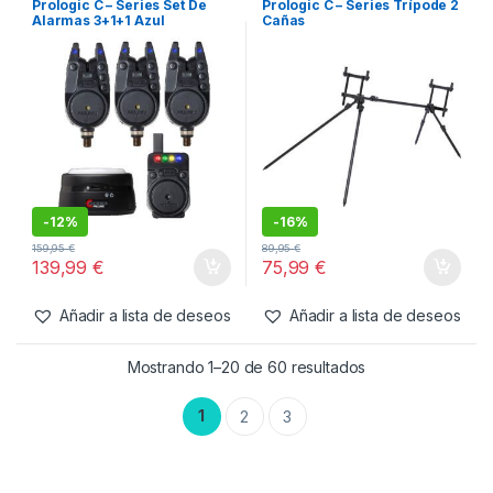
-
19%
148,50
€
26,99
€
119,99
€
Añadir a lista de deseos
Añadir a lista de deseos
Alarmas
,
Alarmas y Tensores
Tripodes
,
Tripodes y Picas
Prologic C – Series Set De
Prologic C – Series Trípode 2
Alarmas 3+1+1 Azul
Cañas
-
12%
-
16%