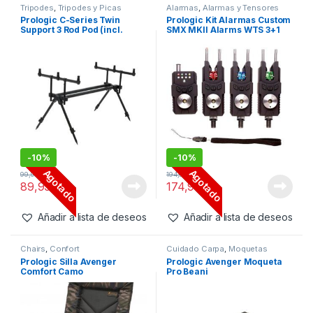
Inicio
Marcas
Prologic
PROLOGIC
Prologic
Mostrando 1–20 de 60 resultados
Filtros
Tripodes
,
Tripodes y Picas
Alarmas
,
Alarmas y Tensores
Prologic C-Series Twin
Prologic Kit Alarmas Custom
Support 3 Rod Pod (incl.
SMX MKII Alarms WTS 3+1
bolsa de transporte)
Rojo.Amarillo.Verde