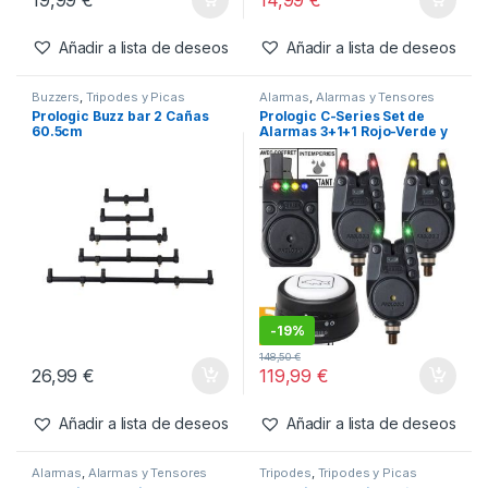
Prologic Buzz bar 2 Cañas
Prologic Buzzerbar 3 Cañas
35cm
-
9%
16,45
€
19,99
€
14,99
€
Añadir a lista de deseos
Añadir a lista de deseos
Buzzers
,
Tripodes y Picas
Alarmas
,
Alarmas y Tensores
Prologic Buzz bar 2 Cañas
Prologic C-Series Set de
60.5cm
Alarmas 3+1+1 Rojo-Verde y
Amarillo