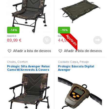
-
10%
-
10%
Agotado
Agotado
99,99
€
194,99
€
89,99
€
174,99
€
Añadir a lista de deseos
Añadir a lista de deseos
Chairs
,
Confort
Cuidado Carpa
,
Moquetas
Prologic Silla Avenger
Prologic Avenger Moqueta
Comfort Camo
Pro Beani
-
14%
-
15%
Agotado
104,95
€
52,99
€
89,99
€
44,99
€