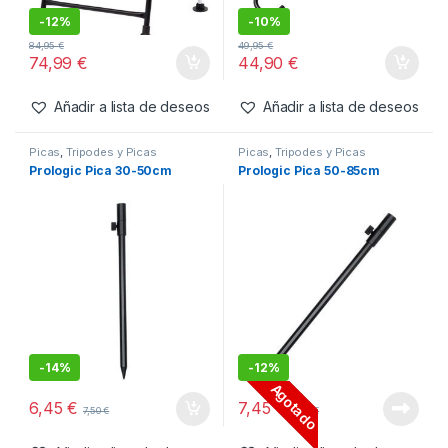
Añadir a lista de deseos
Añadir a lista de deseos
Chairs
,
Confort
Cuidado Carpa
,
Pesaje
Prologic Silla Avenger Relax
Prologic Báscula Digital
Camo W/Armrests & Covers
Avenger
140kg
-
12%
-
10%
84,95
€
49,95
€
74,99
€
44,90
€
Añadir a lista de deseos
Añadir a lista de deseos
Picas
,
Tripodes y Picas
Picas
,
Tripodes y Picas
Prologic Pica 30-50cm
Prologic Pica 50-85cm