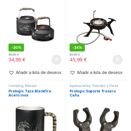
-
18%
-
3%
54,95
€
5,99
€
44,99
€
6,19
€
Añadir a lista de deseos
Añadir a lista de deseos
Camping
,
Sartenes y Cazos
Camping
,
Estufas y Hornillos
Prologic Tetera Blackfire
Prologic Hornillo Blackfire
1.5ltr
Inspire
-
30%
-
34%
49,95
€
69,95
€
34,99
€
45,99
€