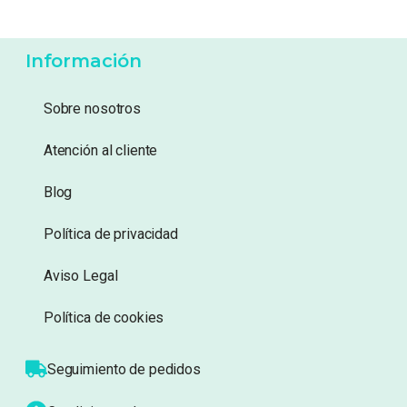
159,95
€
89,95
€
139,99
€
75,99
€
Añadir a lista de deseos
Añadir a lista de deseos
Mostrando 1–20 de 60 resultados
1
2
3
Información
Sobre nosotros
Atención al cliente