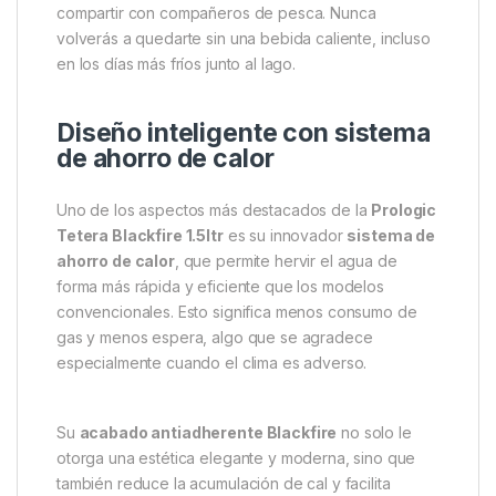
dentro de tu equipo. Ya sea para disfrutar de un té,
café o sopa mientras esperas esa picada soñada,
esta tetera ha sido diseñada para aportar
comodidad, rendimiento y durabilidad en cualquier
condición de pesca.
Fabricada con
aluminio robusto
de alta calidad, su
estructura ofrece una resistencia superior al uso
continuado al aire libre. Además, su capacidad de
1.5
litros
es perfecta para sesiones largas o para
compartir con compañeros de pesca. Nunca
volverás a quedarte sin una bebida caliente, incluso
en los días más fríos junto al lago.
Diseño inteligente con sistema
de ahorro de calor
Uno de los aspectos más destacados de la
Prologic