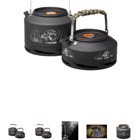
Inicio
Carpfishing
Camping
Sartenes y Cazos
-
30%