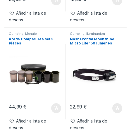
Fox Halo Bivvy Light
Thinking Anglers Camfleck
Cloth Tape 10m
22,99
€
12,60
€
Añadir a lista de
Añadir a lista de
deseos
deseos
Camping
,
Menaje
Camping
,
Iluminacion
Korda Compac Tea Set 3
Nash Frontal Moonshine
Pieces
Micro Lite 150 lúmenes