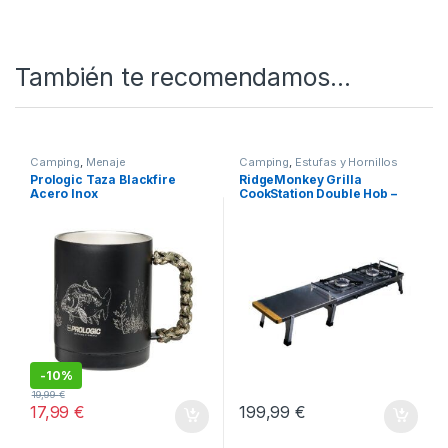
LUJOSA)! | Gama Blackfire de Prologic
SKU:
5706301727367
Categorías:
Camping
,
Sartenes y Cazos
También te recomendamos…
Camping
,
Menaje
Camping
,
Estufas y Hornillos
Prologic Taza Blackfire
RidgeMonkey Grilla
Acero Inox
CookStation Double Hob –