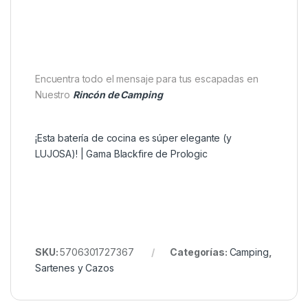
que garantiza un manejo seguro incluso cuando está
caliente. Gracias a su diseño ergonómico y a la
bolsa de transporte de malla incluida
, es fácil de
guardar y llevar en cualquier mochila o bolsa de
cocina para carpfishing.
Además, la
Prologic Tetera Blackfire 1.5ltr
cuenta
con un diseño grabado con láser que añade un
toque distintivo y exclusivo, convirtiéndola en una
pieza funcional y con estilo dentro de tu equipo.
Encuentra todo el mensaje para tus escapadas en
Nuestro
Rincón de Camping
¡Esta batería de cocina es súper elegante (y