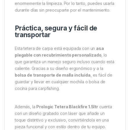
Tetera Blackfire 1.5ltr
es su innovador
sistema de
ahorro de calor
, que permite hervir el agua de
forma más rápida y eficiente que los modelos
convencionales. Esto significa menos consumo de
gas y menos espera, algo que se agradece
especialmente cuando el clima es adverso.
Su
acabado antiadherente Blackfire
no solo le
otorga una estética elegante y moderna, sino que
también reduce la acumulación de cal y facilita
enormemente la limpieza. Por lo tanto, puedes usarla
durante días sin preocuparte por el mantenimiento.
Práctica, segura y fácil de
transportar
Esta tetera de carpa está equipada con un
asa
plegable con recubrimiento personalizado
, lo