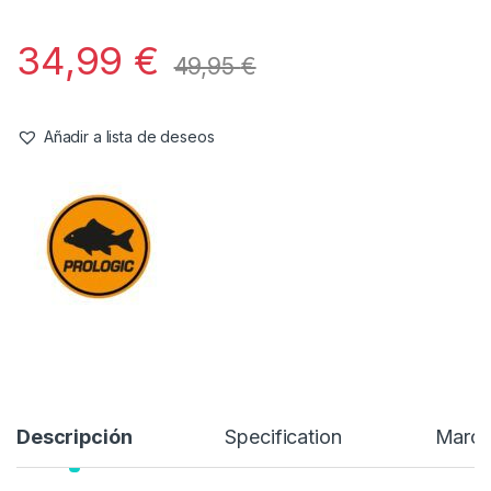
Stock:
1 disponibles
Con nuestras elegantes y prácticas teteras para carpas
Blackfire, abastecerse de té, café u otros líquidos calientes es
fácil y agradable en cualquier sesión de pesca. Fabricada con
aluminio robusto y de gran tamaño, la Blackfire conserva el
calor durante mucho más tiempo que las teteras tradicionales.
También es uno de los hervidores más eficientes y rápidos del
mercado gracias a nuestro innovador sistema de ahorro de
calor.
34,99
€
49,95
€
Añadir a lista de deseos