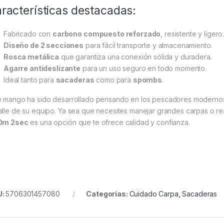
racterísticas destacadas:
Fabricado con
carbono compuesto reforzado
, resistente y ligero
Diseño de 2 secciones
para fácil transporte y almacenamiento.
Rosca metálica
que garantiza una conexión sólida y duradera.
Agarre antideslizante
para un uso seguro en todo momento.
Ideal tanto para
sacaderas
como para
spombs
.
e mango ha sido desarrollado pensando en los pescadores modern
alle de su equipo. Ya sea que necesites manejar grandes carpas o r
0m 2sec
es una opción que te ofrece calidad y confianza.
U:
5706301457080
Categorías:
Cuidado Carpa
,
Sacaderas