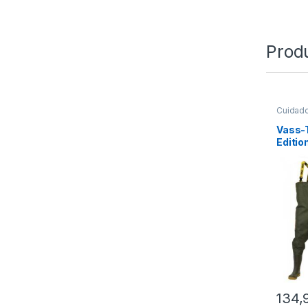
Prod
Cuidad
Vass-
Editio
134,