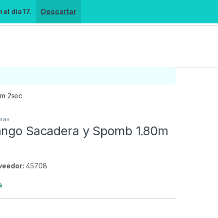
el día 17.
Descartar
0m 2sec
ras
ango Sacadera y Spomb 1.80m
veedor:
45708
s