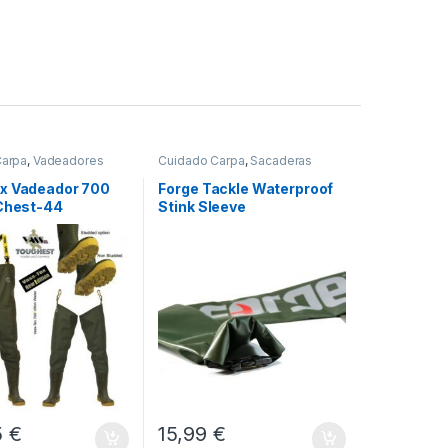
Carpa
,
Vadeadores
Cuidado Carpa
,
Sacaderas
x Vadeador 700
Forge Tackle Waterproof
 Chest-44
Stink Sleeve
5
€
15,99
€