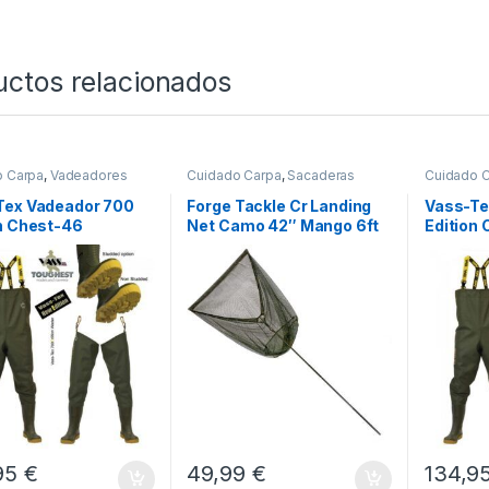
uctos relacionados
o Carpa
,
Vadeadores
Cuidado Carpa
,
Sacaderas
Cuidado 
Tex Vadeador 700
Forge Tackle Cr Landing
Vass-Te
n Chest-46
Net Camo 42″ Mango 6ft
Edition
(180 cm) 2 Secciones
95
€
49,99
€
134,9