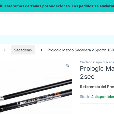
 16 estaremos cerrados por vacaciones. Los pedidos se enviarán 
Sacaderas
Prologic Mango Sacadera y Spomb 1.8
Cuidado Carpa
,
Sacade
Búsqueda no disponible
Prologic M
No se pudo cargar el widget de búsqueda.
2sec
Inténtalo de nuevo.
Referencia del Pro
Reintentar
Stock:
4 disponible