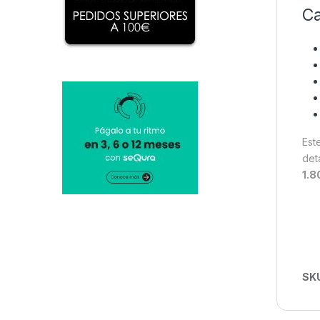
Ca
Est
det
1.8
SK