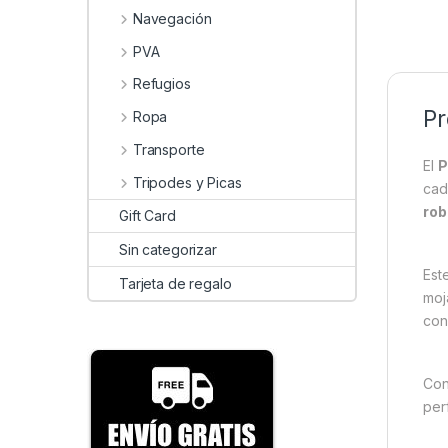
Navegación
PVA
Refugios
Pr
Ropa
Transporte
El
P
Tripodes y Picas
cad
rob
Gift Card
Sin categorizar
Est
Tarjeta de regalo
moj
con
Con
per