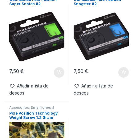
Accesorios
,
Material Montajes
También te recomendamos…
Anzuelos
,
Material Montajes
Anzuelos
,
Material Montajes
Gamakatsu Pole Position
Gamakatsu Pole Position
Super Snatch #2
Snagster #2