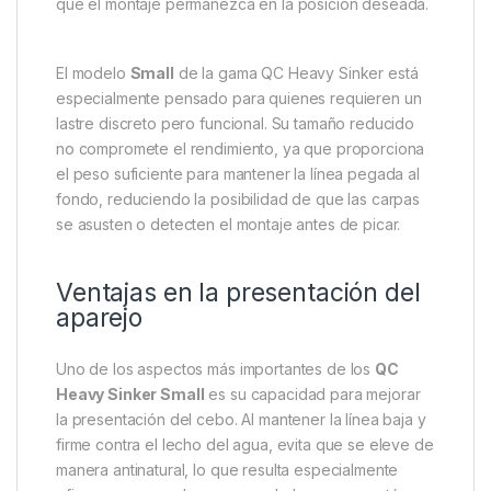
Pole Position QC Heavy Sinker
Small
El
Pole Position QC Heavy Sinker Small
es un
accesorio esencial para pescadores de carpas que
buscan un control absoluto sobre su línea y una
presentación más natural del cebo. Estos pequeños
lastres han sido diseñados para desplazarse
fácilmente sobre la línea principal o el bajo,
aportando peso extra en puntos clave y asegurando
que el montaje permanezca en la posición deseada.
El modelo
Small
de la gama QC Heavy Sinker está
especialmente pensado para quienes requieren un
lastre discreto pero funcional. Su tamaño reducido
no compromete el rendimiento, ya que proporciona
el peso suficiente para mantener la línea pegada al
fondo, reduciendo la posibilidad de que las carpas
se asusten o detecten el montaje antes de picar.