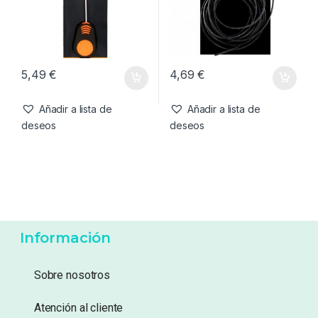
deseos
Añadir a lista de
deseos
Agujas & Herramientas
,
Material
Antienrredos & Siliconas
,
Montajes
Material Montajes
Korda Aguja Splicing 7cm
Korda Silicone Tubing
Naranja
Weedy Green 0,7mm 1,5m
5,49
€
4,69
€
Añadir a lista de
Añadir a lista de
deseos
deseos