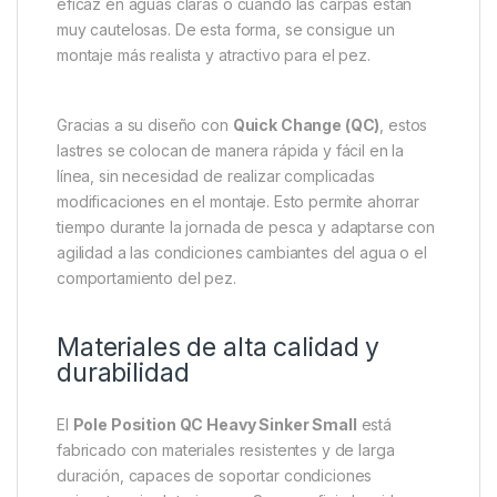
Ventajas en la presentación del
aparejo
Uno de los aspectos más importantes de los
QC
Heavy Sinker Small
es su capacidad para mejorar
la presentación del cebo. Al mantener la línea baja y
firme contra el lecho del agua, evita que se eleve de
manera antinatural, lo que resulta especialmente
eficaz en aguas claras o cuando las carpas están
muy cautelosas. De esta forma, se consigue un
montaje más realista y atractivo para el pez.
Gracias a su diseño con
Quick Change (QC)
, estos
lastres se colocan de manera rápida y fácil en la
línea, sin necesidad de realizar complicadas
modificaciones en el montaje. Esto permite ahorrar
tiempo durante la jornada de pesca y adaptarse con