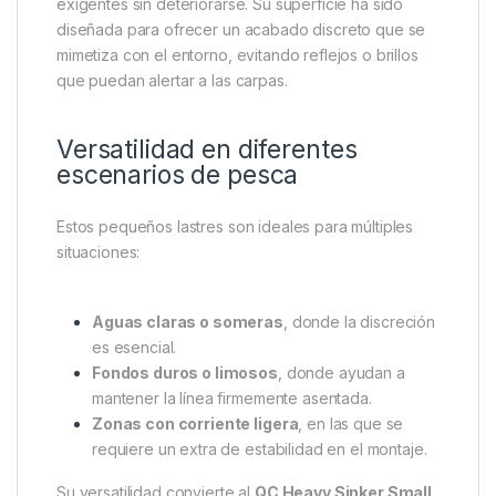
agilidad a las condiciones cambiantes del agua o el
comportamiento del pez.
Materiales de alta calidad y
durabilidad
El
Pole Position QC Heavy Sinker Small
está
fabricado con materiales resistentes y de larga
duración, capaces de soportar condiciones
exigentes sin deteriorarse. Su superficie ha sido
diseñada para ofrecer un acabado discreto que se
mimetiza con el entorno, evitando reflejos o brillos
que puedan alertar a las carpas.
Versatilidad en diferentes
escenarios de pesca
Estos pequeños lastres son ideales para múltiples