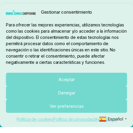
Seguimiento de pedidos
Gestionar consentimiento
Condiciones de compra
Para ofrecer las mejores experiencias, utilizamos tecnologías
como las cookies para almacenar y/o acceder a la información
del dispositivo. El consentimiento de estas tecnologías nos
permitirá procesar datos como el comportamiento de
navegación o las identificaciones únicas en este sitio. No
consentir o retirar el consentimiento, puede afectar
negativamente a ciertas características y funciones.
Sobre nosotros
Aceptar
Denegar
pedidos@elrincondelcarpfishing.com
Añadir al carrito
Ver preferencias
910 824 923
Español
Política de cookies
Política de privacidad
Aviso Legal
▼
Lunes a Viernes de 10:00 a 14:00 horas y 17:00 a