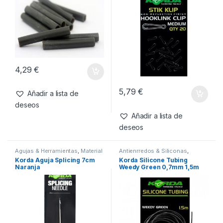
deseos
Productos relacionados
Accesorios
,
Antienrredos &
Accesorios
,
Emerillones &
Siliconas
,
Material Montajes
Componentes
,
Material
Korda Silicones Sleeves
Korda Stik Klip M
Montajes
Weed
4,29
€
5,79
€
Añadir a lista de