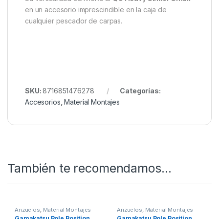
situaciones:
Aguas claras o someras
, donde la discreción
es esencial.
Fondos duros o limosos
, donde ayudan a
mantener la línea firmemente asentada.
Zonas con corriente ligera
, en las que se
requiere un extra de estabilidad en el montaje.
Su versatilidad convierte al
QC Heavy Sinker Small
en un accesorio imprescindible en la caja de
cualquier pescador de carpas.
SKU:
8716851476278
Categorías: