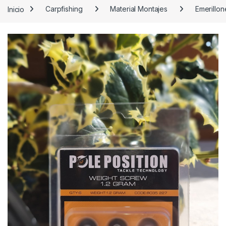
Inicio
Carpfishing
Material Montajes
Emerillo