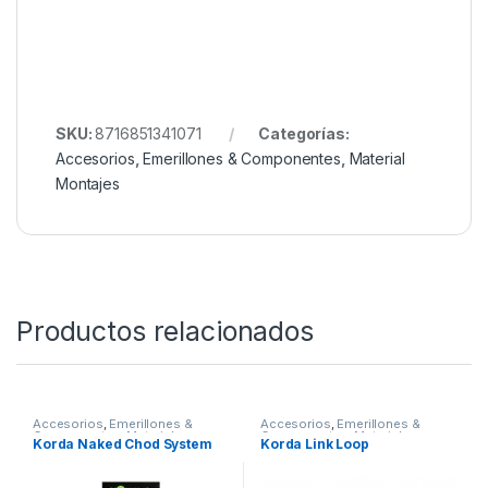
SKU:
8716851341071
Categorías:
Accesorios
,
Emerillones & Componentes
,
Material
Montajes
Productos relacionados
Accesorios
,
Emerillones &
Accesorios
,
Emerillones &
Componentes
,
Material
Componentes
,
Material
Korda Naked Chod System
Korda Link Loop
Montajes
Montajes