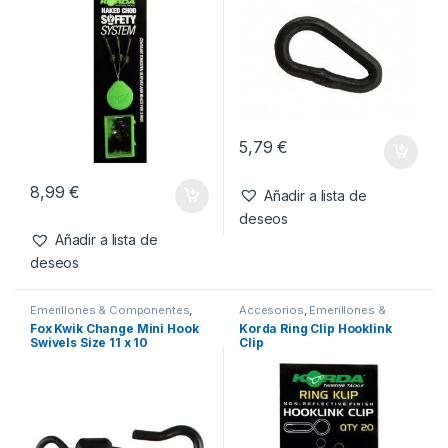
5,79
€
8,99
€
Añadir a lista de
deseos
Añadir a lista de
deseos
Emerillones & Componentes
,
Accesorios
,
Emerillones &
Material Montajes
Componentes
,
Material
Fox Kwik Change Mini Hook
Korda Ring Clip Hooklink
Montajes
Swivels Size 11 x 10
Clip