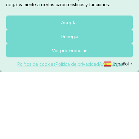
negativamente a ciertas características y funciones.
Sobre nosotros
Aceptar
Denegar
pedidos@elrincondelcarpfishing.com
Añadir al carrito
Ver preferencias
910 824 923
Español
Política de cookies
Política de privacidad
Aviso Legal
▼
Lunes a Viernes de 10:00 a 14:00 horas y 17:00 a
20:00
Paseo de Guadalajara, 36. Local 3. 28702. San
Sebastián De Los Reyes (Madrid)
El Rincón del Carpfishing. © 2025. Todos los derechos
reservados.
Ecommerce conectado con Kiby ERP