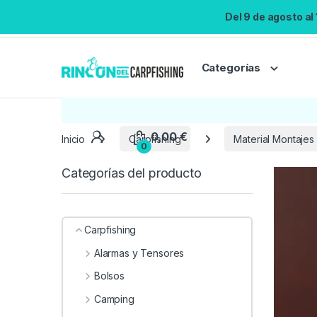
Del 9 de agosto al
Categorías
0,00
€
Inicio
Carpfishing
Material Montajes
0
Categorías del producto
Carpfishing
Alarmas y Tensores
Bolsos
Camping