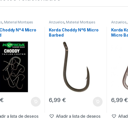
os
,
Material Montajes
Anzuelos
,
Material Montajes
Anzuelos
 Choddy Nº4 Micro
Korda Choddy Nº6 Micro
Korda K
d
Barbed
Micro B
9
€
6,99
€
6,99
dir a lista de deseos
Añadir a lista de deseos
Añadi