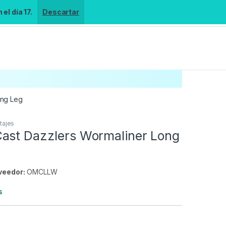
el día 17.
Descartar
ong Leg
tajes
ast Dazzlers Wormaliner Long
veedor:
OMCLLW
s