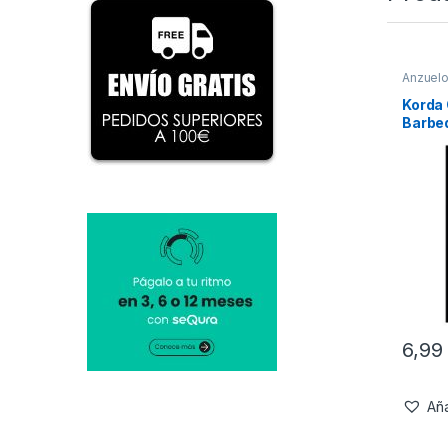
Anzuel
Korda
Barbe
6,9
Aña