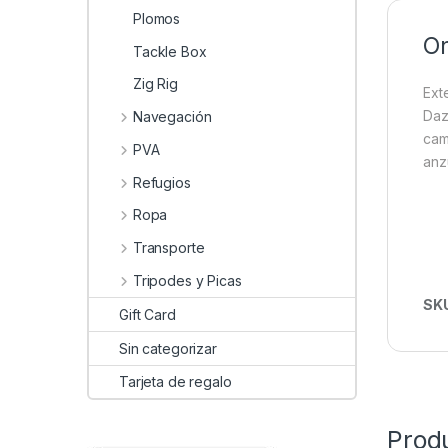
Plomos
On
Tackle Box
Zig Rig
Ext
Daz
Navegación
cam
PVA
anz
Refugios
Ropa
Transporte
Tripodes y Picas
SK
Gift Card
Sin categorizar
Tarjeta de regalo
Prod