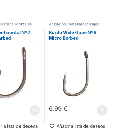
,
Material Montajes
Anzuelos
,
Material Montajes
ontinental Nº2
Korda Wide Gape Nº6
arbed
Micro Barbed
€
6,99
€
r a lista de deseos
Añadir a lista de deseos