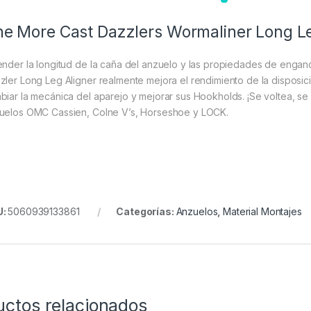
e More Cast Dazzlers Wormaliner Long L
ender la longitud de la caña del anzuelo y las propiedades de enganc
zler Long Leg Aligner realmente mejora el rendimiento de la disposic
biar la mecánica del aparejo y mejorar sus Hookholds. ¡Se voltea, se
uelos OMC Cassien, Colne V’s, Horseshoe y LOCK.
U:
5060939133861
Categorías:
Anzuelos
,
Material Montajes
uctos relacionados