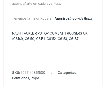
Si sueles moverte mucho durante tus sesiones, estos
pantalones de carpfishing
te ofrecen libertad de
movimiento, buena ventilación y múltiples bolsillos
útiles. Su tejido técnico te mantendrá seco incluso
tras caminatas bajo el sol o salpicaduras en la orilla.
Nash Ripstop Combats
: ligeros, resistentes y
diseñados para pescadores que viven el
carpfishing
de verdad. Una prenda técnica que
combina rendimiento y comodidad para
acompañarte en cada aventura.
Tenemos la mejor Ropa en
Nuestro rincón de Ropa
NASH TACKLE RIPSTOP COMBAT TROUSERS UK
(C6149, C6150, C6151, C6152, C6153, C6154)