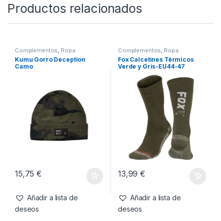
SKU:
5055144861500
Categorías:
Pantalones
,
Ropa
Productos relacionados
Complementos
,
Ropa
Complementos
,
Ropa
Kumu Gorro Deception
Fox Calcetines Térmicos
Camo
Verde y Gris-EU44-47