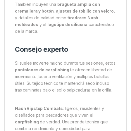
Los Nash Ripstop Combats ofrecen múltiples
opciones de almacenamiento:
2 bolsillos de cadera con cremallera
,
perfectos para llaves, móvil o documentación.
2 bolsillos tipo cargo con forro
, ideales para
guardar accesorios de pesca o herramientas
pequeñas.
También incluyen una
bragueta amplia con
cremallera y botón
,
ajustes de tobillo con velcro
,
y detalles de calidad como
tiradores Nash
moldeados
y el
logotipo de silicona
característico
de la marca.
Consejo experto