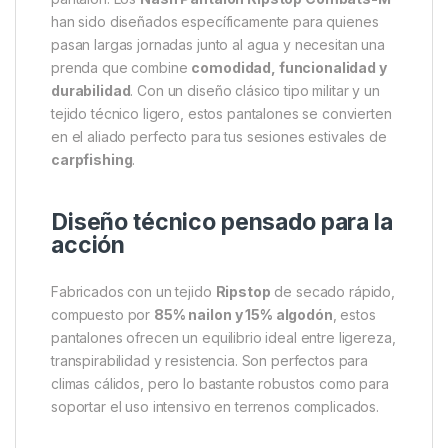
Descripción
Specification
Marc
Nash Pantalón Ripstop
Combats-M – Comodidad
ligera y resistencia táctica para
el carpfishing de verano
Cuando llega el calor, no basta con llevar cualquier
pantalón. Los
Nash Pantalón Ripstop Combats-M
han sido diseñados específicamente para quienes
pasan largas jornadas junto al agua y necesitan una
prenda que combine
comodidad, funcionalidad y
durabilidad
. Con un diseño clásico tipo militar y un
tejido técnico ligero, estos pantalones se convierten
en el aliado perfecto para tus sesiones estivales de
carpfishing
.