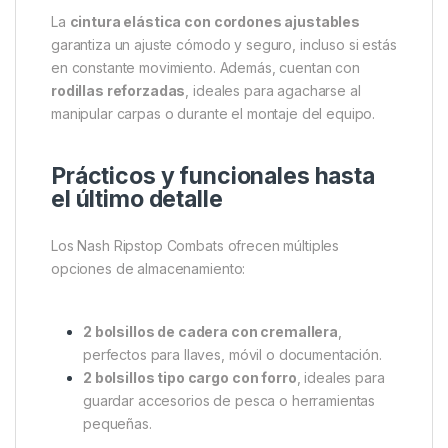
Diseño técnico pensado para la
acción
Fabricados con un tejido
Ripstop
de secado rápido,
compuesto por
85% nailon y 15% algodón
, estos
pantalones ofrecen un equilibrio ideal entre ligereza,
transpirabilidad y resistencia. Son perfectos para
climas cálidos, pero lo bastante robustos como para
soportar el uso intensivo en terrenos complicados.
La
cintura elástica con cordones ajustables
garantiza un ajuste cómodo y seguro, incluso si estás
en constante movimiento. Además, cuentan con
rodillas reforzadas
, ideales para agacharse al
manipular carpas o durante el montaje del equipo.
Prácticos y funcionales hasta
el último detalle