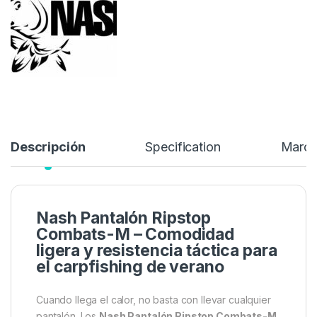
pantalones Nash Combat, ahora en un tejido ligero Ripstop para
las condiciones de verano.
55,99
€
69,99
€
Añadir a lista de deseos