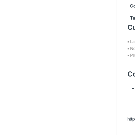
Co
Ta
Cu
▪ L
▪ N
▪ P
C
htt