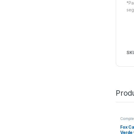
*Pa
seg
SK
Prod
Comple
Fox Ca
Verde 