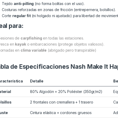
Tejido
anti-pilling
(no forma bolitas con el uso).
Costuras reforzadas en zonas de fricción (entrepernera, bolsillos).
Corte
regular fit
(ni holgado ni ajustado) para libertad de movimien
eal para:
esiones de
carpfishing
en todas las estaciones.
esca en
kayak
o embarcaciones (protege objetos valiosos).
ornadas en
clima variable
(abrigado pero transpirable)
bla de Especificaciones Nash Make It 
racterística
Detalle
Be
terial
80% Algodón + 20% Poliéster (350gr/m2)
Eq
lsillos
2 frontales con cremallera + 1 trasero
Ca
uste
Cintura elástica + cordones gruesos
Ad