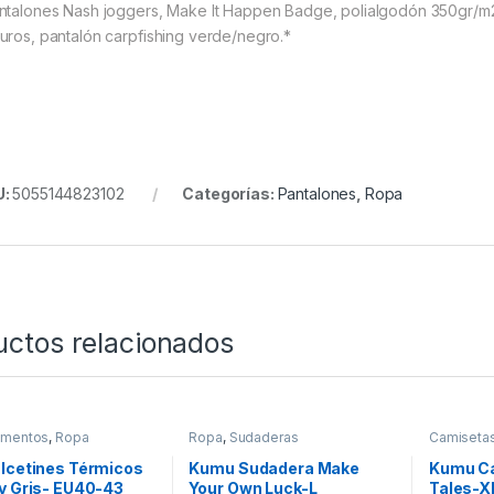
ntalones Nash joggers, Make It Happen Badge, polialgodón 350gr/m2,
uros, pantalón carpfishing verde/negro.*
U:
5055144823102
Categorías:
Pantalones
,
Ropa
uctos relacionados
mentos
,
Ropa
Ropa
,
Sudaderas
Camiseta
lcetines Térmicos
Kumu Sudadera Make
Kumu Ca
y Gris- EU40-43
Your Own Luck-L
Tales-X