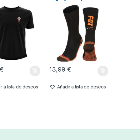
43
€
13,99
€
r a lista de deseos
Añadir a lista de deseos