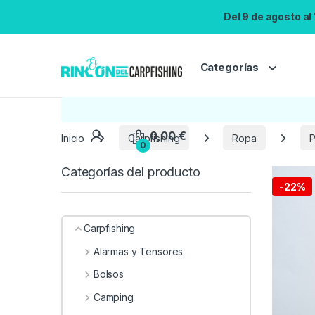
Del 9 de agosto al
Categorías
Inicio
Carpfishing
Ropa
P
Categorías del producto
-
22%
Carpfishing
Alarmas y Tensores
Bolsos
Camping
0,00
€