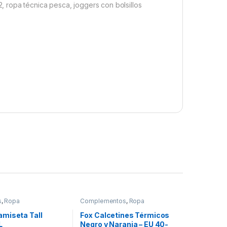
 ropa técnica pesca, joggers con bolsillos
s
,
Ropa
Complementos
,
Ropa
miseta Tall
Fox Calcetines Térmicos
L
Negro y Naranja – EU 40-