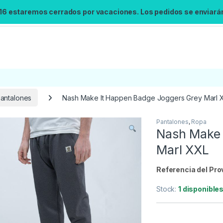
 16 estaremos cerrados por vacaciones. Los pedidos se enviarán 
antalones
Nash Make It Happen Badge Joggers Grey Marl 
Pantalones
,
Ropa
Búsqueda no disponible
Nash Make 
No se pudo cargar el widget de búsqueda.
Marl XXL
Inténtalo de nuevo.
Referencia del Pro
Reintentar
Stock:
1 disponible