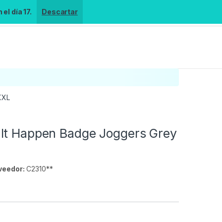
el día 17.
Descartar
XXL
It Happen Badge Joggers Grey
veedor:
C2310**
s