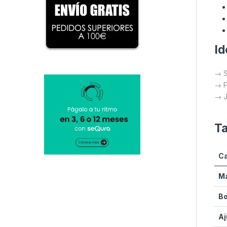
Id
→ S
→ P
→ J
Ta
Ca
Ma
Bo
Aj