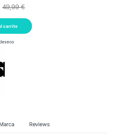
49,99
€
l carrito
e deseos
Marca
Reviews