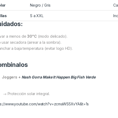
lor
Negro / Gris
Ca
llas
S a XXL
In
idados:
avar a menos de
30°C
(modo delicado).
o usar secadora (airear a la sombra).
lanchar a baja temperatura (evitar logo HD).
ombínalos
Joggers +
Nash Gorra Make It Happen Big Fish Verde
→ Protección solar integral.
ps://www.youtube.com/watch?v=zcmaWS5XvYA&t=1s