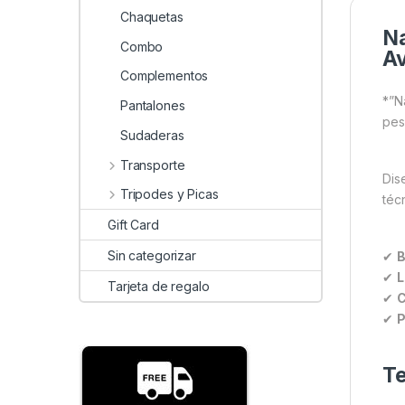
Chaquetas
Na
Combo
Av
Complementos
*”N
Pantalones
pes
Sudaderas
Transporte
Dis
Tripodes y Picas
téc
Gift Card
Sin categorizar
✔
B
✔
L
Tarjeta de regalo
✔
C
✔
P
Te