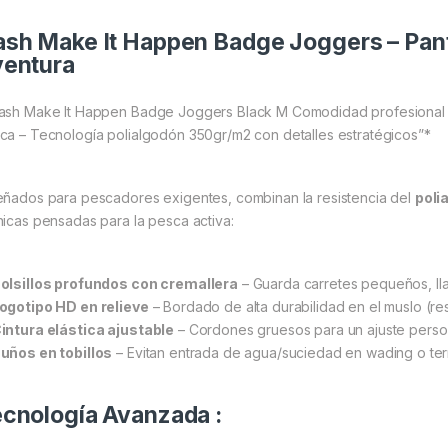
sh Make It Happen Badge Joggers – Pant
entura
ash Make It Happen Badge Joggers Black M Comodidad profesional 
ca – Tecnología polialgodón 350gr/m2 con detalles estratégicos”*
eñados para pescadores exigentes, combinan la resistencia del
poli
nicas pensadas para la pesca activa:
olsillos profundos con cremallera
– Guarda carretes pequeños, lla
ogotipo HD en relieve
– Bordado de alta durabilidad en el muslo (res
intura elástica ajustable
– Cordones gruesos para un ajuste perso
uños en tobillos
– Evitan entrada de agua/suciedad en wading o te
cnología Avanzada :