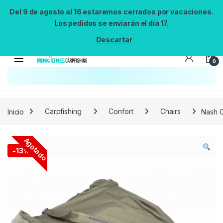
Del 9 de agosto al 16 estaremos cerrados por vacaciones.
Los pedidos se enviarán el día 17.
Descartar
0
Inicio
Carpfishing
Confort
Chairs
Nash C
Agotado
-
13%