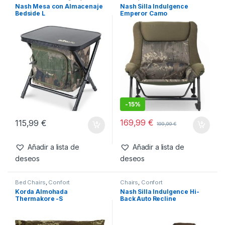
Confort
,
Mesas
Nash Mesa con Almacenaje
Nash Silla Indulgence
Bedside L
Emperor Camo
-
15%
169,99
€
115,99
€
199,99
€
Añadir a lista de
Añadir a lista de
deseos
deseos
Bed Chairs
,
Confort
Chairs
,
Confort
Korda Almohada
Nash Silla Indulgence Hi-
Thermakore -S
Back Auto Recline