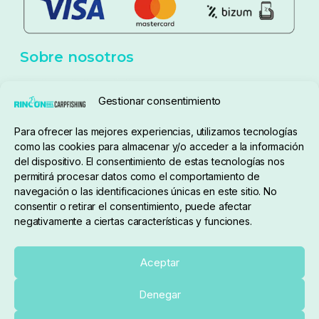
Sobre nosotros
Gestionar consentimiento
Para ofrecer las mejores experiencias, utilizamos tecnologías
pedidos@elrincondelcarpfishing.com
como las cookies para almacenar y/o acceder a la información
del dispositivo. El consentimiento de estas tecnologías nos
910 824 923
permitirá procesar datos como el comportamiento de
navegación o las identificaciones únicas en este sitio. No
Lunes a Viernes de 10:00 a 14:00 horas y 17:00 a
consentir o retirar el consentimiento, puede afectar
negativamente a ciertas características y funciones.
20:00
Paseo de Guadalajara, 36. Local 3. 28702. San
Aceptar
Sebastián De Los Reyes (Madrid)
Denegar
El Rincón del Carpfishing. © 2025. Todos los derechos