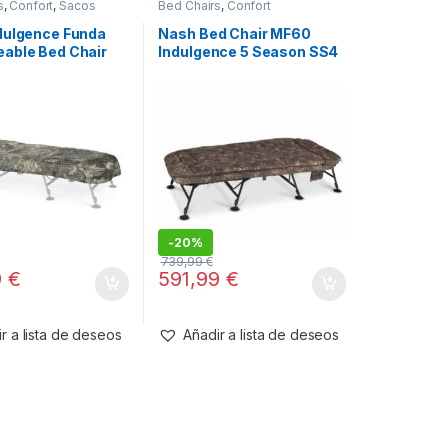
s
,
Confort
,
Sacos
Bed Chairs
,
Confort
dulgence Funda
Nash Bed Chair MF60
able Bed Chair
Indulgence 5 Season SS4
ide
Wide MkII
-
20%
739,99
€
9
€
591,99
€
r a lista de deseos
Añadir a lista de deseos