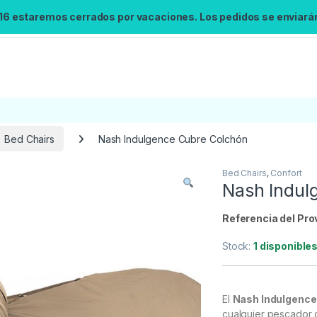
 16 estaremos cerrados por vacaciones. Los pedidos se enviarán 
Bed Chairs
Nash Indulgence Cubre Colchón
Bed Chairs
,
Confort
Búsqueda no disponible
Nash Indul
No se pudo cargar el widget de búsqueda.
Inténtalo de nuevo.
Referencia del Pro
Stock:
1 disponible
Reintentar
El
Nash Indulgence
cualquier pescador