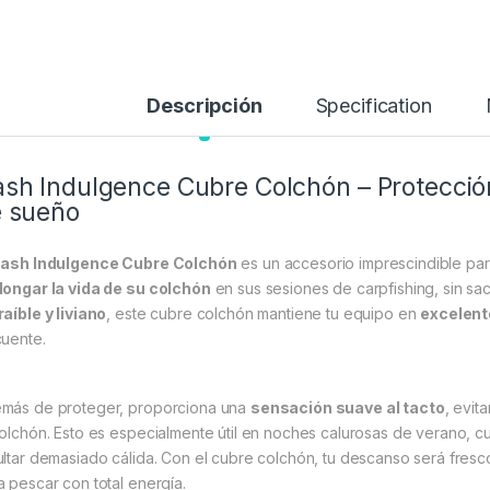
Descripción
Specification
sh Indulgence Cubre Colchón – Protecció
 sueño
ash Indulgence Cubre Colchón
es un accesorio imprescindible pa
longar la vida de su colchón
en sus sesiones de carpfishing, sin sa
raíble y liviano
, este cubre colchón mantiene tu equipo en
excelent
cuente.
más de proteger, proporciona una
sensación suave al tacto
, evit
colchón. Esto es especialmente útil en noches calurosas de verano, 
ultar demasiado cálida. Con el cubre colchón, tu descanso será fres
a pescar con total energía.