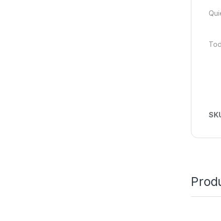
Qui
Tod
SK
Prod