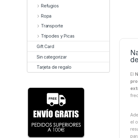
Refugios
Ropa
Transporte
Tripodes y Picas
Gift Card
Na
Sin categorizar
de
Tarjeta de regalo
El
N
pro
ext
fre
Ade
el 
res
par