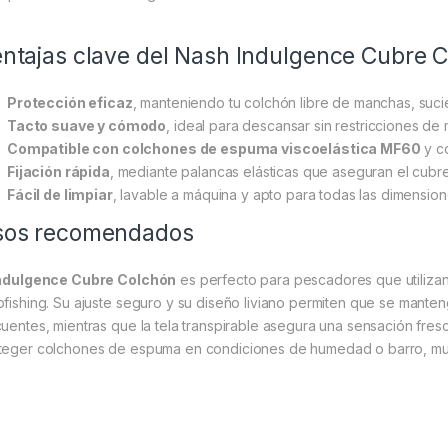
ntajas clave del Nash Indulgence Cubre 
Protección eficaz
, manteniendo tu colchón libre de manchas, suc
Tacto suave y cómodo
, ideal para descansar sin restricciones de
Compatible con colchones de espuma viscoelástica MF60
y c
Fijación rápida
, mediante palancas elásticas que aseguran el cubr
Fácil de limpiar
, lavable a máquina y apto para todas las dimension
sos recomendados
ndulgence Cubre Colchón
es perfecto para pescadores que utiliza
pfishing. Su ajuste seguro y su diseño liviano permiten que se mante
cuentes, mientras que la tela transpirable asegura una sensación fres
teger colchones de espuma en condiciones de humedad o barro, 