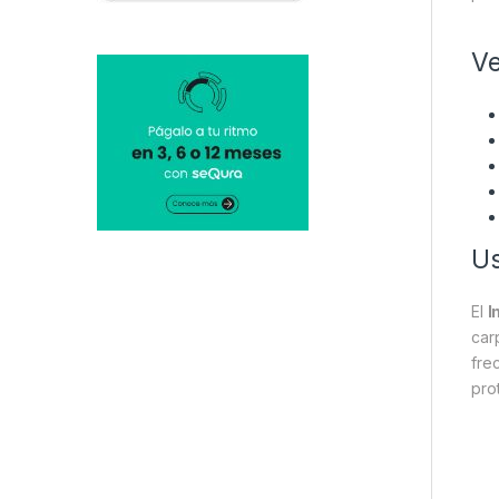
Ve
U
El
I
car
fre
pro