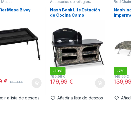
,
Mesas
Accesorios de refugios
,
Bed Chair
Confort
,
Mesas
Tier Mesa Bivvy
Nash Bank Life Estación
Nash In
de Cocina Camo
Imperme
Camo W
-
10%
-
7%
199,99
€
149,99
€
99
€
179,99
€
139,9
69,99
€
dir a lista de deseos
Añadir a lista de deseos
Añadi