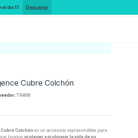
el día 17.
Descartar
gence Cubre Colchón
veedor:
T9466
s
 Cubre Colchón
es un accesorio imprescindible para
 que busque
proteger y prolongar la vida de su