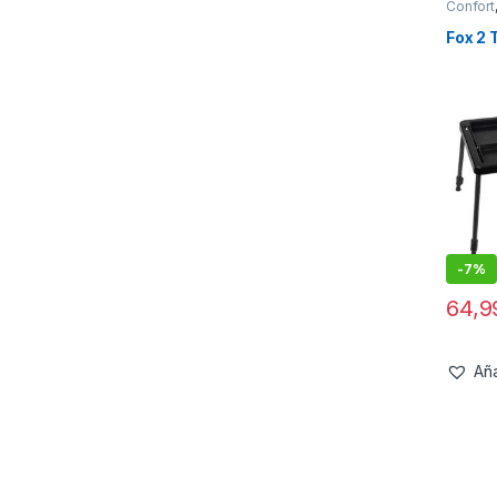
Confort
Fox 2 
-
7%
64,
Aña