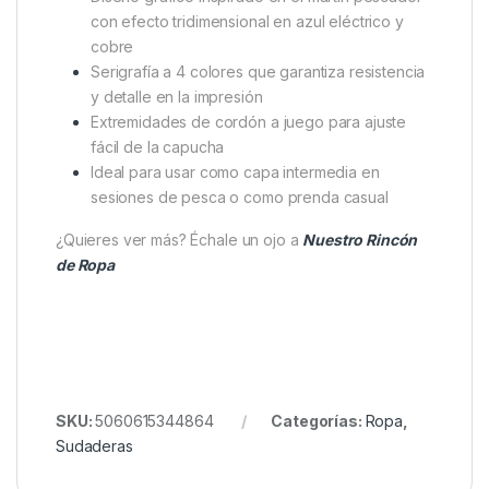
Con esta sudadera, no solo estarás cómodo y
protegido durante tus jornadas de pesca, sino que
también llevarás un diseño exclusivo que refleja tu
pasión y dedicación por el deporte.
Características clave
Tejido super suave de 320 g para máxima
comodidad y durabilidad
Diseño gráfico inspirado en el martín pescador
con efecto tridimensional en azul eléctrico y
cobre
Serigrafía a 4 colores que garantiza resistencia
y detalle en la impresión
Extremidades de cordón a juego para ajuste
fácil de la capucha
Ideal para usar como capa intermedia en
sesiones de pesca o como prenda casual