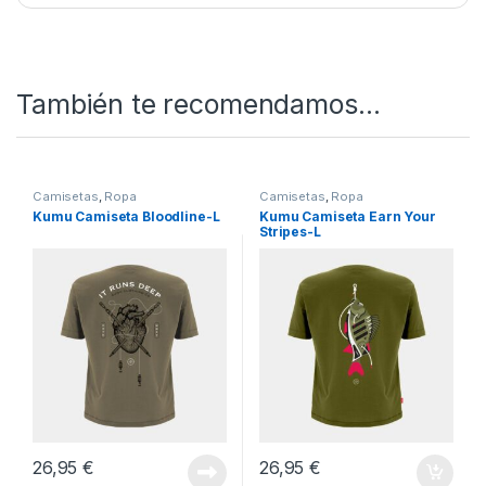
¿Quieres ver más? Échale un ojo a
Nuestro Rincón
de Ropa
SKU:
5060615344864
Categorías:
Ropa
,
Sudaderas
También te recomendamos…
Camisetas
,
Ropa
Camisetas
,
Ropa
Kumu Camiseta Bloodline-L
Kumu Camiseta Earn Your