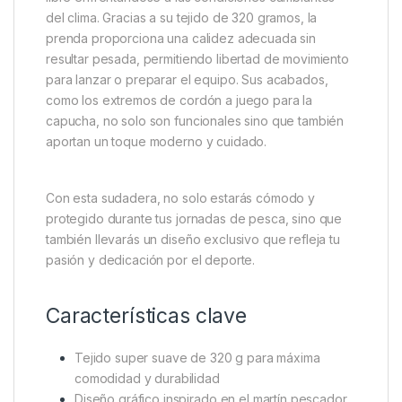
impactante. Los tonos de azul eléctrico y cobre no
solo resaltan visualmente, sino que también aportan
un efecto tridimensional que convierte cada detalle
en una pieza de arte textil.
Además de su atractivo diseño, la sudadera está
fabricada con materiales de alta calidad que
garantizan durabilidad y confort, aspectos
esenciales para quienes pasan largas horas al aire
libre enfrentándose a las condiciones cambiantes
del clima. Gracias a su tejido de 320 gramos, la
prenda proporciona una calidez adecuada sin
resultar pesada, permitiendo libertad de movimiento
para lanzar o preparar el equipo. Sus acabados,
como los extremos de cordón a juego para la
capucha, no solo son funcionales sino que también
aportan un toque moderno y cuidado.