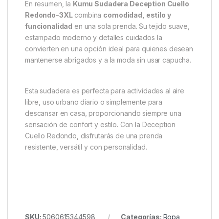
la atención a la calidad y el diseño.
Gracias a su corte holgado, la sudadera permite
libertad de movimiento y se adapta a diferentes tipos
de cuerpo. Es una prenda duradera, que mantiene
su forma y color incluso después de múltiples
lavados, ofreciendo una apariencia impecable a
largo plazo.
En resumen, la
Kumu Sudadera Deception Cuello
Redondo-3XL
combina
comodidad, estilo y
funcionalidad
en una sola prenda. Su tejido suave,
estampado moderno y detalles cuidados la
convierten en una opción ideal para quienes desean
mantenerse abrigados y a la moda sin usar capucha.
Esta sudadera es perfecta para actividades al aire