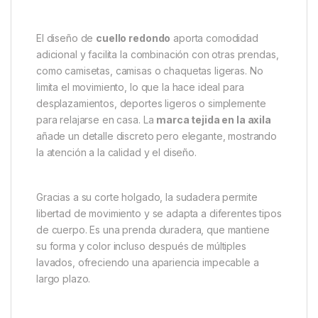
más fríos, ofreciendo abrigo y suavidad en cada uso.
Se confecciona con
tejido cepillado de 320 g/m²
,
que proporciona un tacto extremadamente suave y
agradable sobre la piel. Esta calidad asegura que la
sudadera sea cálida y confortable, ideal tanto para
el día a día como para actividades al aire libre.
Además, su estampado en
4 colores
añade un
toque moderno y atractivo, manteniendo un estilo
distintivo y versátil.
El diseño de
cuello redondo
aporta comodidad
adicional y facilita la combinación con otras prendas,
como camisetas, camisas o chaquetas ligeras. No
limita el movimiento, lo que la hace ideal para
desplazamientos, deportes ligeros o simplemente
para relajarse en casa. La
marca tejida en la axila
añade un detalle discreto pero elegante, mostrando