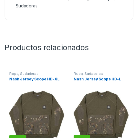
libre, uso urbano diario o simplemente para
descansar en casa, proporcionando siempre una
sensación de confort y estilo. Con la Deception
Cuello Redondo, disfrutarás de una prenda
resistente, versátil y con personalidad.
SKU:
5060615344598
Categorías:
Ropa
,
Sudaderas
Productos relacionados