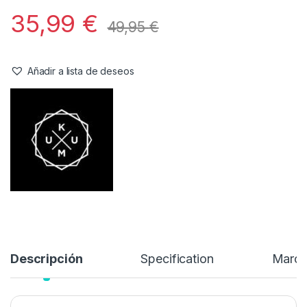
Kumu Sudadera Deception Cuello
Redondo-3XL
Referencia del Proveedor:
JPDC106**
Stock:
1 disponibles
La prenda perfecta para los meses más fríos, o simplemente
cuando no quieres llevar una sudadera con capucha.
35,99
€
49,95
€
Añadir a lista de deseos