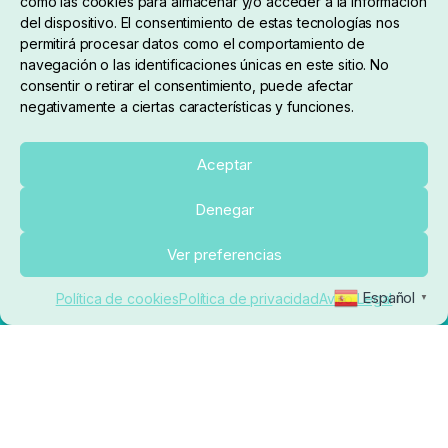
como las cookies para almacenar y/o acceder a la información
del dispositivo. El consentimiento de estas tecnologías nos
permitirá procesar datos como el comportamiento de
navegación o las identificaciones únicas en este sitio. No
consentir o retirar el consentimiento, puede afectar
negativamente a ciertas características y funciones.
Sobre nosotros
Aceptar
Denegar
pedidos@elrincondelcarpfishing.com
Añadir al carrito
Ver preferencias
910 824 923
Español
Política de cookies
Política de privacidad
Aviso Legal
▼
Lunes a Viernes de 10:00 a 14:00 horas y 17:00 a
20:00
Paseo de Guadalajara, 36. Local 3. 28702. San
Sebastián De Los Reyes (Madrid)