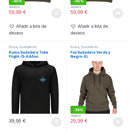
Ropa
,
Sudaderas
Ropa
,
Sudaderas
Nash Jersey Scope HD-XL
Nash Jersey Scope HD-L
-
40%
-
40%
99,99
€
99,99
€
59,99
€
59,99
€
Añadir a lista de
Añadir a lista de
deseos
deseos
Ropa
,
Sudaderas
Ropa
,
Sudaderas
Kumu Sudadera Take
Fox Sudadera Verde y
Flight-/5-6 Años
Negro-XL