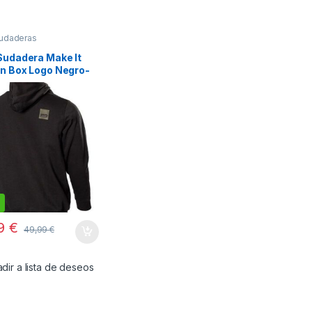
udaderas
Sudadera Make It
n Box Logo Negro-
99
€
49,99
€
dir a lista de deseos