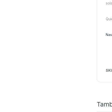
sol
Qui
Nas
SK
Tamb