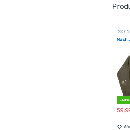
Prod
Ropa
,
S
Nash 
-
40%
59,
Aña