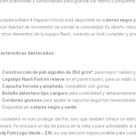
ecen practicidad y funcionalidad para guardar tus manos o pequeños 
sudadera Make It Happen Hoody está disponible en
colores negro y
ecer libertad de movimiento sin perder la comodidad. Su diseño robu
 otros elementos de tu equipo Nash, creando un look completo y prof
acterísticas destacadas:
Construcción de poli algodón de 350 gr/m²
para mayor calidez y 
Logotipo Nash Fish en relieve
en el panel trasero, para un estilo i
Capucha forrada y ampliada
, compatible con gorras.
Bolsillo delantero tipo canguro
para comodidad y almacenamient
Cordones gruesos
para ajustar la capucha según tus necesidades
Disponible en
colores negro y verde
.
a sudadera no solo protege del frío, sino que también ofrece un esti
ciará. Ya sea para un día de pesca en la orilla o para actividades al ai
dy Fish Logo Verde – 3XL
es una elección imprescindible para comb