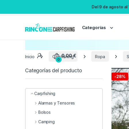
Del 9 de agosto al
Categorías
Inicio
Carpfishing
Ropa
S
Categorías del producto
-
28%
Carpfishing
Alarmas y Tensores
Bolsos
Camping
0,00
€