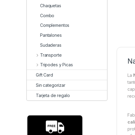
Chaquetas
Combo
Complementos
Pantalones
Sudaderas
Transporte
Na
Tripodes y Picas
Gift Card
La
tan
Sin categorizar
cap
Tarjeta de regalo
rec
Fab
cal
pro