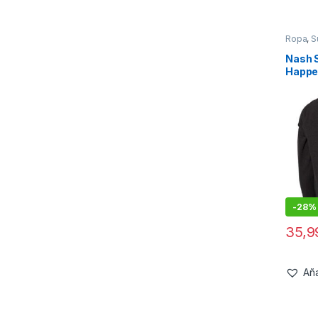
Ropa
,
S
Nash 
Happe
3XL
-
28%
35,
Aña