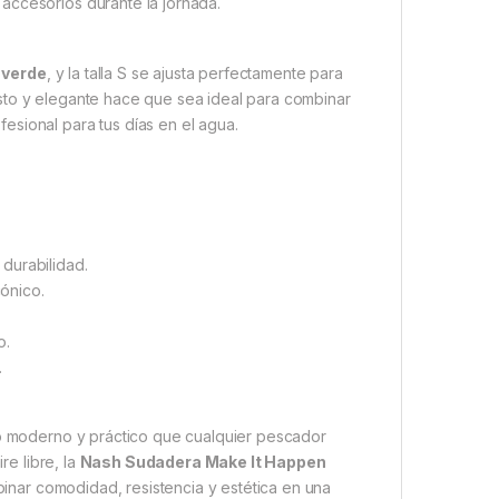
accesorios durante la jornada.
 verde
, y la talla S se ajusta perfectamente para
sto y elegante hace que sea ideal para combinar
esional para tus días en el agua.
durabilidad.
cónico.
o.
.
lo moderno y práctico que cualquier pescador
re libre, la
Nash Sudadera Make It Happen
inar comodidad, resistencia y estética en una