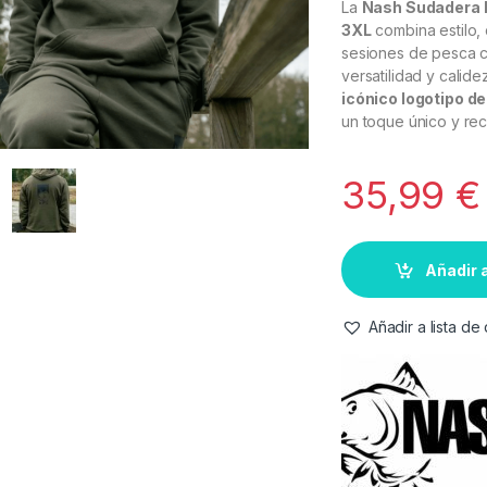
La
Nash Sudadera M
3XL
combina estilo, 
sesiones de pesca c
versatilidad y calid
icónico logotipo d
un toque único y rec
35,99
€
Añadir a
Añadir a lista d