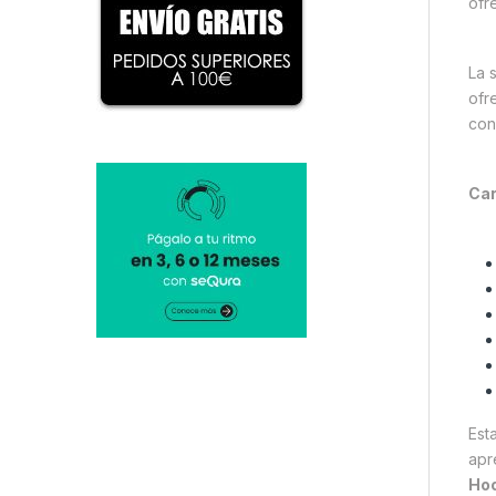
ofr
La 
ofr
con
Car
Est
apre
Hoo