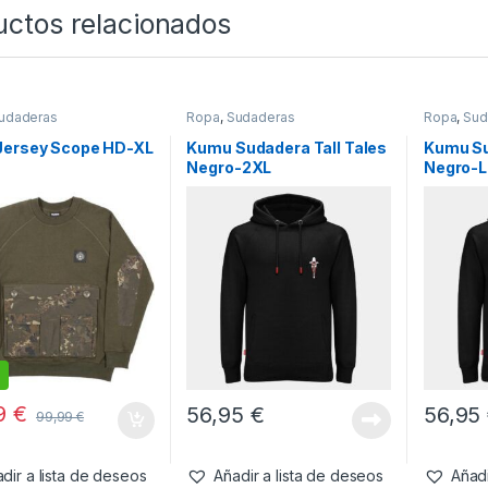
uctos relacionados
udaderas
Ropa
,
Sudaderas
Ropa
,
Sud
Jersey Scope HD-XL
Kumu Sudadera Tall Tales
Kumu Su
Negro-2XL
Negro-L
99
€
56,95
€
56,95
99,99
€
dir a lista de deseos
Añadir a lista de deseos
Añadi