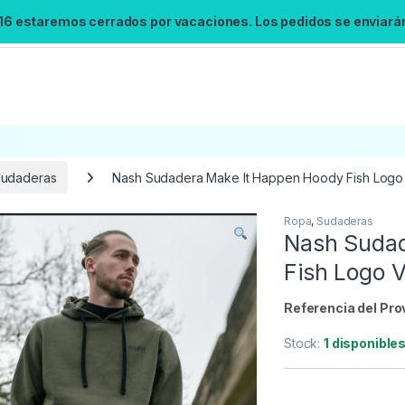
 16 estaremos cerrados por vacaciones. Los pedidos se enviarán 
udaderas
Nash Sudadera Make It Happen Hoody Fish Logo
Ropa
,
Sudaderas
Búsqueda no disponible
Nash Sudad
No se pudo cargar el widget de búsqueda.
Fish Logo 
Inténtalo de nuevo.
Referencia del Pro
Reintentar
Stock:
1 disponible