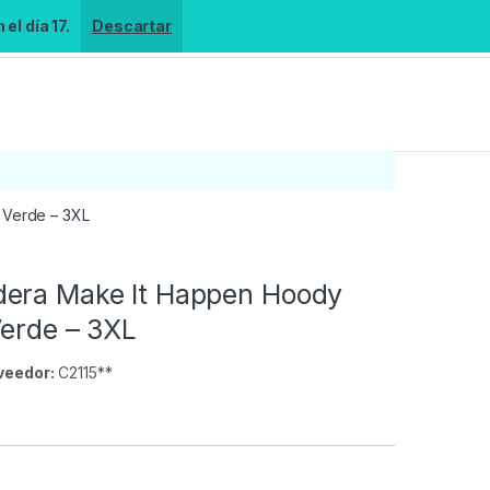
el día 17.
Descartar
 Verde – 3XL
era Make It Happen Hoody
Verde – 3XL
veedor:
C2115**
s