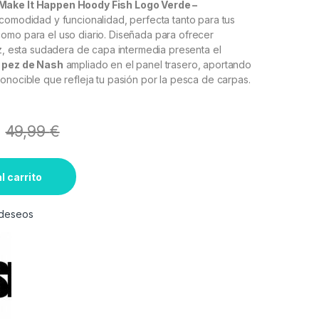
ake It Happen Hoody Fish Logo Verde –
comodidad y funcionalidad, perfecta tanto para tus
omo para el uso diario. Diseñada para ofrecer
ez, esta sudadera de capa intermedia presenta el
e pez de Nash
ampliado en el panel trasero, aportando
onocible que refleja tu pasión por la pesca de carpas.
49,99
€
l carrito
e deseos