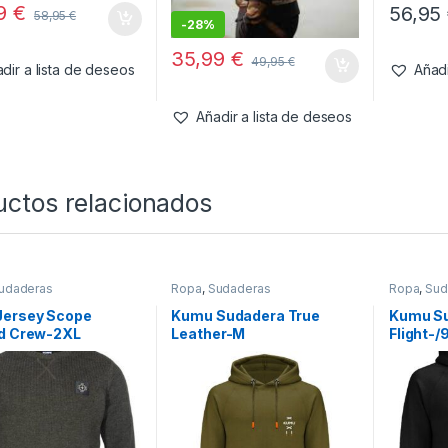
99
€
56,95
58,95
€
-
28%
35,99
€
49,95
€
dir a lista de deseos
Añadi
Añadir a lista de deseos
uctos relacionados
udaderas
Ropa
,
Sudaderas
Ropa
,
Sud
Jersey Scope
Kumu Sudadera True
Kumu Su
ed Crew-2XL
Leather-M
Flight-/