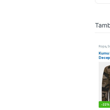
Tamb
Ropa
,
S
Kumu 
Decep
-
22%