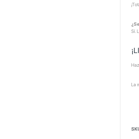
¡To
¿Se
Sí.
¡L
Haz
La 
SK