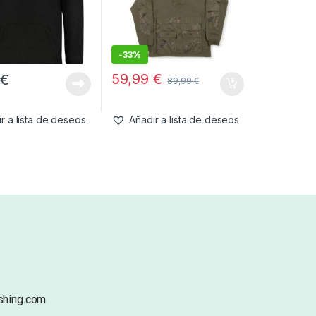
-
33%
59,99
€
5
€
89,99
€
r a lista de deseos
Añadir a lista de deseos
shing.com