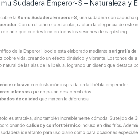
mu Sudadera Emperor-S – Naturaleza y Es
cubre la
Kumu Sudadera Emperor-S
, una sudadera con capucha q
perador
. Con un diseño espectacular, captura la elegancia de este i
a de arte que puedes lucir en todas tus sesiones de carpfishing.
gráfico de la Emperor Hoodie está elaborado mediante
serigrafía de
iz cobre vida, creando un efecto dinámico y vibrante. Los tonos de
a
lo natural de las alas de la libélula, logrando un diseño que destaca po
eño exclusivo
con ilustración inspirada en la libélula emperador
ores intensos
que no pasan desapercibidos
bados de calidad
que marcan la diferencia
solo es atractiva, sino también increíblemente cómoda. Su tejido de
3
porcionando
calidez y confort térmico
incluso en días fríos. Además
 sudadera ideal tanto para uso diario como para ocasiones especiale