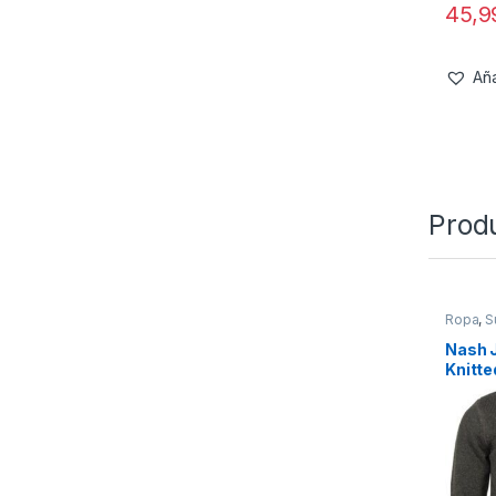
45,
Aña
Prod
Ropa
,
S
Nash 
Knitt