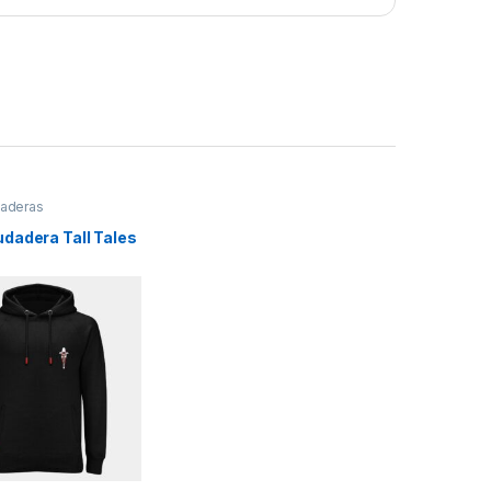
aderas
dadera Tall Tales
S