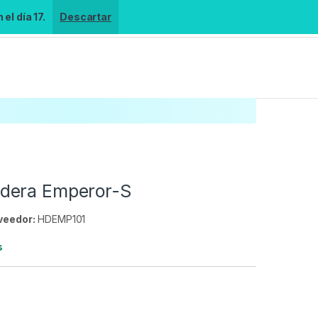
el día 17.
Descartar
dera Emperor-S
veedor:
HDEMP101
s