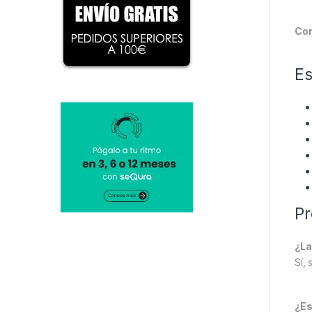
Cor
Es
Pr
¿La
Sí, 
¿Es