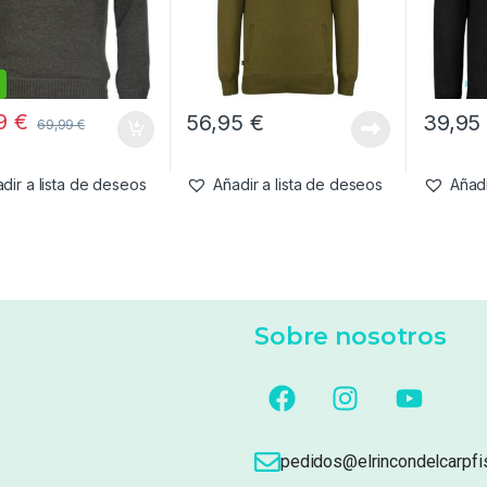
99
€
56,95
€
39,9
69,99
€
dir a lista de deseos
Añadir a lista de deseos
Añadi
Sobre nosotros
pedidos@elrincondelcarpfi