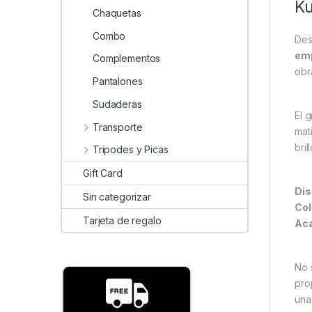
Ku
Chaquetas
Combo
Des
em
Complementos
obr
Pantalones
Sudaderas
El 
Transporte
mat
bril
Tripodes y Picas
Gift Card
Dis
Sin categorizar
Col
Tarjeta de regalo
Aca
No 
pro
una