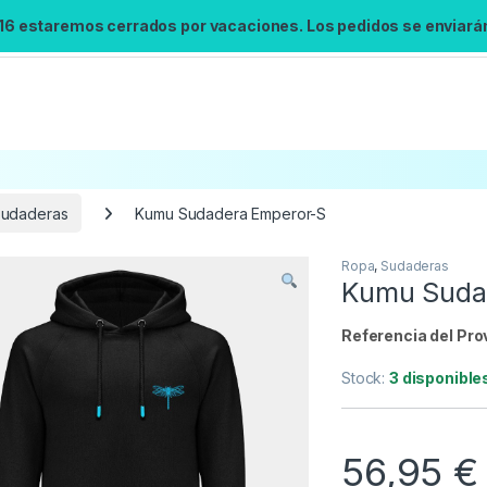
 16 estaremos cerrados por vacaciones. Los pedidos se enviarán 
udaderas
Kumu Sudadera Emperor-S
Ropa
,
Sudaderas
Búsqueda no disponible
Kumu Suda
No se pudo cargar el widget de búsqueda.
Inténtalo de nuevo.
Referencia del Pro
Stock:
3 disponible
Reintentar
56,95
€