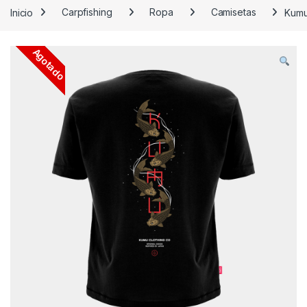
Inicio
Carpfishing
Ropa
Camisetas
Kumu
Agotado