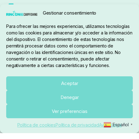
Seguimiento de pedidos
Gestionar consentimiento
Condiciones de compra
Para ofrecer las mejores experiencias, utilizamos tecnologías
como las cookies para almacenar y/o acceder a la información
del dispositivo. El consentimiento de estas tecnologías nos
permitirá procesar datos como el comportamiento de
navegación o las identificaciones únicas en este sitio. No
consentir o retirar el consentimiento, puede afectar
negativamente a ciertas características y funciones.
Sobre nosotros
Aceptar
Denegar
pedidos@elrincondelcarpfishing.com
Ver preferencias
910 824 923
Español
Política de cookies
Política de privacidad
Aviso Legal
▼
Lunes a Viernes de 10:00 a 14:00 horas y 17:00 a