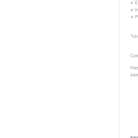
✔ E
✔ I
✔ P
“Un
Com
Haz
sie