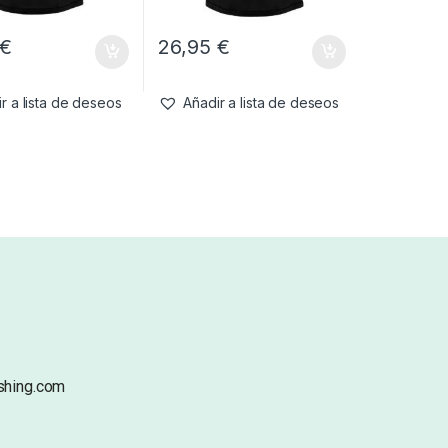
€
26,95
€
r a lista de deseos
Añadir a lista de deseos
shing.com