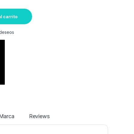
l carrito
e deseos
Marca
Reviews