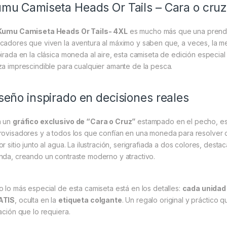
mu Camiseta Heads Or Tails – Cara o cruz,
Kumu Camiseta Heads Or Tails- 4XL
es mucho más que una prenda:
cadores que viven la aventura al máximo y saben que, a veces, la mej
pirada en la clásica moneda al aire, esta camiseta de edición especia
za imprescindible para cualquier amante de la pesca.
seño inspirado en decisiones reales
n un
gráfico exclusivo de “Cara o Cruz”
estampado en el pecho, est
rovisadores y a todos los que confían en una moneda para resolver
r sitio junto al agua. La ilustración, serigrafiada a dos colores, dest
nda, creando un contraste moderno y atractivo.
o lo más especial de esta camiseta está en los detalles:
cada unidad
ATIS
, oculta en la
etiqueta colgante
. Un regalo original y práctico 
uación que lo requiera.