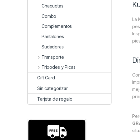
Ku
Chaquetas
Combo
La
Complementos
pes
Ins
Pantalones
pie
Sudaderas
Transporte
Di
Tripodes y Picas
Co
Gift Card
imp
Sin categorizar
mejo
pre
Tarjeta de regalo
Per
GR
sit