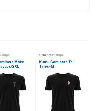
s
,
Ropa
Camisetas
,
Ropa
amiseta Make
Kumu Camiseta Tall
n Luck-2XL
Tales-M