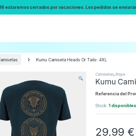
 16 estaremos cerrados por vacaciones. Los pedidos se enviarán 
amisetas
Kumu Camiseta Heads Or Tails- 4XL
Camisetas
,
Ropa
Búsqueda no disponible
Kumu Camis
No se pudo cargar el widget de búsqueda.
Inténtalo de nuevo.
Referencia del Pro
Stock:
1 disponible
Reintentar
29,99
€