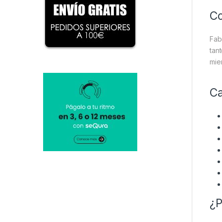
Co
Fab
tan
mie
Ca
¿P