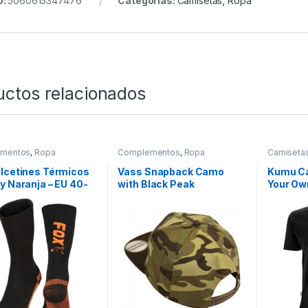
U:
5060615347476
Categorías:
Camisetas
,
Ropa
uctos relacionados
mentos
,
Ropa
Complementos
,
Ropa
Camiseta
lcetines Térmicos
Vass Snapback Camo
Kumu C
y Naranja – EU 40-
with Black Peak
Your Ow