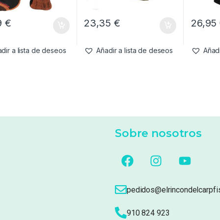
9
€
23,35
€
26,95
dir a lista de deseos
Añadir a lista de deseos
Añadi
Sobre nosotros
pedidos@elrincondelcarpfi
910 824 923