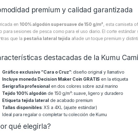
modidad premium y calidad garantizada
ricada en
100% algodón supersuave de 150 g/m²
, esta camiseta 
to para sesiones de pesca como para el uso diario. El corte estánda
ntras que la
pestaña lateral tejida
añade un toque premium y distint
racterísticas destacadas de la Kumu Cami
Gráfico exclusivo “Cara o Cruz”
: diseño original y llamativo
Incluye moneda Decision Maker Coin GRATIS
en la etiqueta
Serigrafía profesional
en dos colores sobre azul marino
Tejido 100% algodón
de 150 g/m²: suave, ligero y duradero
Etiqueta tejida lateral
de acabado premium
Tallas disponibles
: XS a 4XL (ajuste estándar)
Ideal para regalar o completar tu colección de Kumu
or qué elegirla?