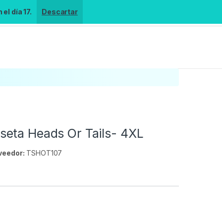
el día 17.
Descartar
eta Heads Or Tails- 4XL
veedor:
TSHOT107
s