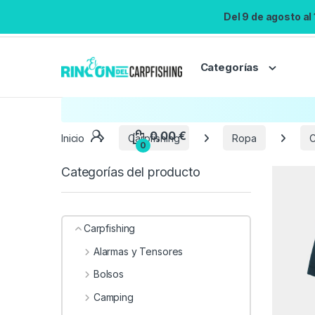
Del 9 de agosto al
Categorías
Inicio
Carpfishing
Ropa
C
Categorías del producto
Carpfishing
Alarmas y Tensores
Bolsos
Camping
0,00
€