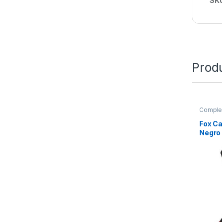
SK
Prod
Comple
Fox Ca
Negro 
43