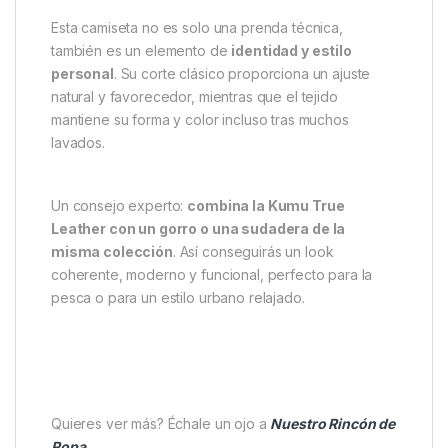
El diseño
True Leather
, protagonista del frontal,
refleja la fusión entre la
cultura sneaker
y el espíritu
del
carpfishing moderno
. El estampado destaca
por su acabado limpio y duradero, mientras que las
lengüetas laterales tejidas
aportan ese toque de
exclusividad propio de KUMU.
Comodidad y Diseño para el Día
a Día
Esta camiseta no es solo una prenda técnica,
también es un elemento de
identidad y estilo
personal
. Su corte clásico proporciona un ajuste
natural y favorecedor, mientras que el tejido
mantiene su forma y color incluso tras muchos
lavados.
Un consejo experto:
combina la Kumu True