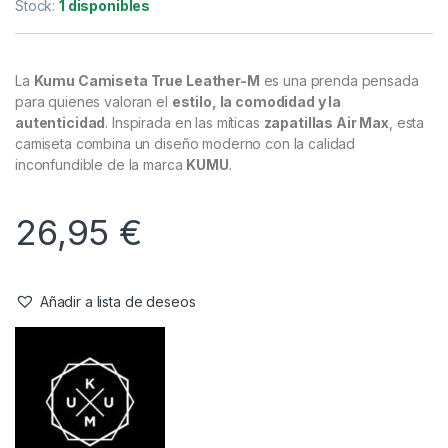
Camisetas
,
Ropa
Kumu Camiseta True Leather-M
Referencia del Proveedor:
TSTL102
Stock:
1 disponibles
La
Kumu Camiseta True Leather-M
es una prenda pensada
para quienes valoran el
estilo, la comodidad y la
autenticidad
. Inspirada en las míticas
zapatillas Air Max
, esta
camiseta combina un diseño moderno con la calidad
inconfundible de la marca
KUMU
.