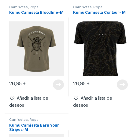
SKU:
5060615343522
Categorías:
Camisetas
,
Ropa
También te recomendamos…
Camisetas
,
Ropa
Camisetas
,
Ropa
Kumu Camiseta Bloodline-M
Kumu Camiseta Contour- M