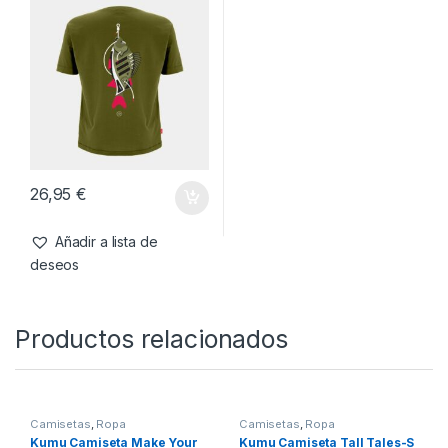
26,95
€
26,95
€
Añadir a lista de
Añadir a lista de
deseos
deseos
Camisetas
,
Ropa
Kumu Camiseta Earn Your
Stripes-M
26,95
€