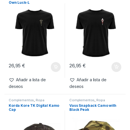
Añadir a lista de
deseos
Productos relacionados
Camisetas
,
Ropa
Camisetas
,
Ropa
Kumu Camiseta Make Your
Kumu Camiseta Tall Tales-S
Own Luck-L