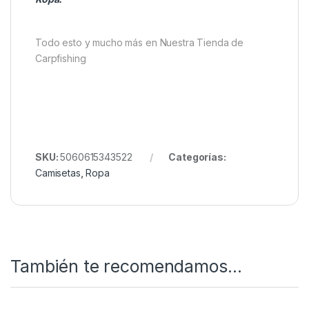
Leather con un gorro o una sudadera de la
misma colección
. Así conseguirás un look
coherente, moderno y funcional, perfecto para la
pesca o para un estilo urbano relajado.
Quieres ver más? Échale un ojo a
Nuestro Rincón de
Ropa.
Todo esto y mucho más en Nuestra Tienda de
Carpfishing