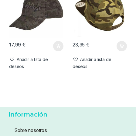
26,95
€
26,95
€
Añadir a lista de
Añadir a lista de
deseos
deseos
Complementos
,
Ropa
Complementos
,
Ropa
Korda Kore TK Digital Kamo
Vass Snapback Camo with
Cap
Black Peak
17,99
€
23,35
€
Añadir a lista de
Añadir a lista de