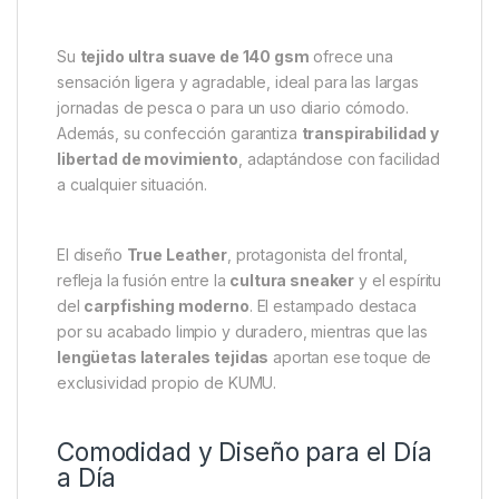
Kumu Camiseta True Leather-M
– Estilo Urbano y Confort Total
para Amantes del Carpfishing
La
Kumu Camiseta True Leather-M
es una prenda
pensada para quienes valoran el
estilo, la
comodidad y la autenticidad
. Inspirada en las
míticas
zapatillas Air Max
, esta camiseta combina
un diseño moderno con la calidad inconfundible de
la marca
KUMU
.
Su
tejido ultra suave de 140 gsm
ofrece una
sensación ligera y agradable, ideal para las largas
jornadas de pesca o para un uso diario cómodo.
Además, su confección garantiza
transpirabilidad y
libertad de movimiento
, adaptándose con facilidad
a cualquier situación.