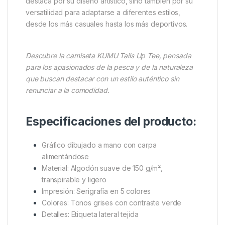
garantiza frescor y comodidad durante largas
jornadas, ya sea en la orilla de un lago, en una salida
urbana o simplemente en tu día a día.
La impresión serigráfica en cinco colores asegura
que el gráfico luzca vibrante y definido, mientras
que la cuidada combinación de tonos grisáceos con
sutiles toques de verde aporta un contraste elegante
y discreto. Así, la KUMU Tails Up Tee no solo
destaca por su diseño artístico, sino también por su
versatilidad para adaptarse a diferentes estilos,
desde los más casuales hasta los más deportivos.
Descubre la camiseta KUMU Tails Up Tee, pensada
para los apasionados de la pesca y de la naturaleza
que buscan destacar con un estilo auténtico sin
renunciar a la comodidad.