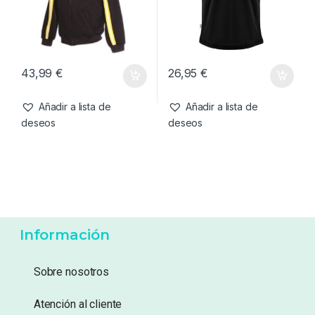
Añadir a lista de
Añadir a lista de
deseos
deseos
Chaquetas
,
Ropa
Camisetas
,
Ropa
SBS Sudadera De
Kumu Camiseta Make Your
Cremallera Con Capucha (
Own Luck-2XL
Talla S )
43,99
€
26,95
€
Añadir a lista de
Añadir a lista de
deseos
deseos