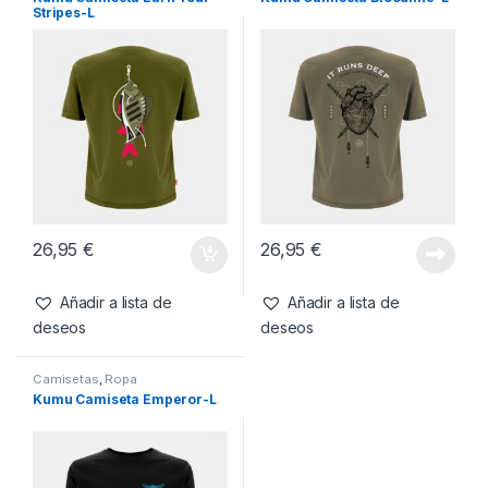
Camisetas
,
Ropa
También te recomendamos…
Camisetas
,
Ropa
Camisetas
,
Ropa
Kumu Camiseta Earn Your
Kumu Camiseta Bloodline-L
Stripes-L