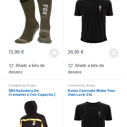
deseos
Productos relacionados
Complementos
,
Ropa
Camisetas
,
Ropa
Fox Calcetines Térmicos
Kumu Camiseta Tall Tales-L
Verde y Gris- EU40-43
13,99
€
26,95
€