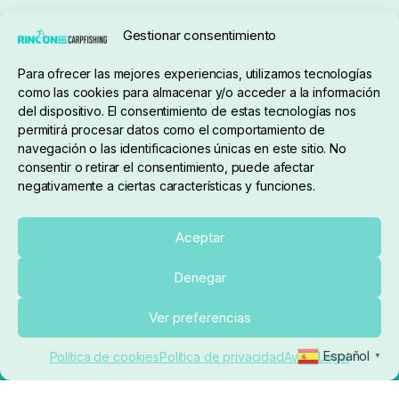
Seguimiento de pedidos
Gestionar consentimiento
Condiciones de compra
Para ofrecer las mejores experiencias, utilizamos tecnologías
como las cookies para almacenar y/o acceder a la información
del dispositivo. El consentimiento de estas tecnologías nos
permitirá procesar datos como el comportamiento de
navegación o las identificaciones únicas en este sitio. No
consentir o retirar el consentimiento, puede afectar
negativamente a ciertas características y funciones.
Sobre nosotros
Aceptar
Denegar
pedidos@elrincondelcarpfishing.com
Ver preferencias
910 824 923
Español
Política de cookies
Política de privacidad
Aviso Legal
▼
Lunes a Viernes de 10:00 a 14:00 horas y 17:00 a