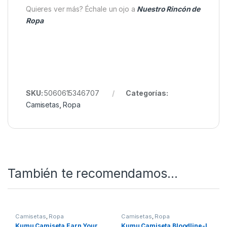
Especificaciones del producto:
Gráfico dibujado a mano con carpa
alimentándose
Material: Algodón suave de 150 g/m²,
transpirable y ligero
Impresión: Serigrafía en 5 colores
Colores: Tonos grises con contraste verde
Detalles: Etiqueta lateral tejida
Quieres ver más? Échale un ojo a
Nuestro Rincón de
Ropa
SKU:
5060615346707
Categorías: