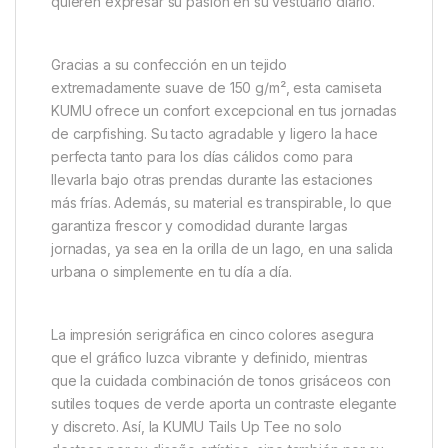
Esta camiseta Kumu Camiseta Tails Up-L de manga
corta fusiona arte y funcionalidad en una prenda
única. Su diseño exclusivo está inspirado en uno de
los momentos más fascinantes del mundo submarino:
una carpa alimentándose entre lirios, rodeada de
burbujas. Este gráfico, dibujado a mano con gran
detalle, no solo refleja la belleza del entorno
acuático, sino que también captura la esencia y la
emoción de la pesca, convirtiéndose en el elemento
perfecto para quienes disfrutan de este deporte y
quieren expresar su pasión en su vestuario diario.
Gracias a su confección en un tejido
extremadamente suave de 150 g/m², esta camiseta
KUMU ofrece un confort excepcional en tus jornadas
de carpfishing. Su tacto agradable y ligero la hace
perfecta tanto para los días cálidos como para
llevarla bajo otras prendas durante las estaciones
más frías. Además, su material es transpirable, lo que