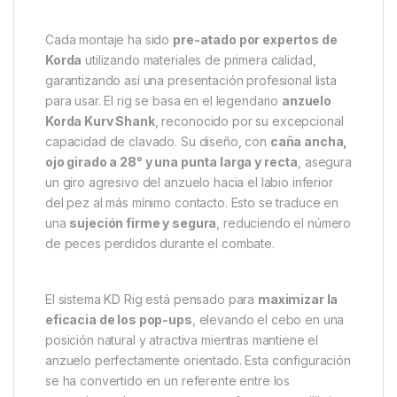
15lb – Precisión, eficacia y
fiabilidad listas para lanzar
El
Korda N-Trap KD Rig Nº8 Kurv 15lb
es uno de
los aparejos más eficaces y populares del mundo
del carpfishing. Diseñado para ofrecer una
presentación perfecta con cebos flotantes, combina
la ingeniería de los mejores componentes Korda con
una construcción precisa y un rendimiento probado
en miles de sesiones.
Cada montaje ha sido
pre-atado por expertos de
Korda
utilizando materiales de primera calidad,
garantizando así una presentación profesional lista
para usar. El rig se basa en el legendario
anzuelo
Korda Kurv Shank
, reconocido por su excepcional
capacidad de clavado. Su diseño, con
caña ancha,
ojo girado a 28° y una punta larga y recta
, asegura
un giro agresivo del anzuelo hacia el labio inferior