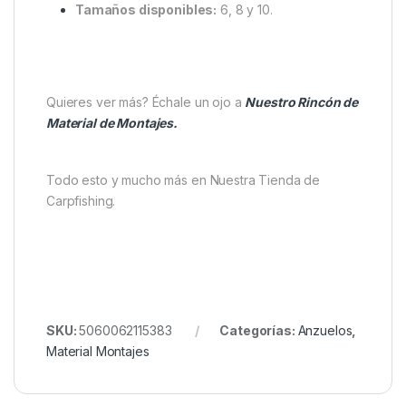
Equipado con
anzuelo Korda Kurv Shank Nº8
,
ultra afilado y de alta penetración.
Ojo girado 28°
para un ángulo de clavado
agresivo.
Trenza recubierta N-Trap Soft
, con núcleo
Dyneema y acabado mate.
Incluye
topes extensibles (Extenda Stops)
y
topes estándar
.
Disponible
con o sin púas
.
Resistencia:
15 lb.
Tamaños disponibles:
6, 8 y 10.
Quieres ver más? Échale un ojo a
Nuestr
o
Rincón de
Material de Montajes.
Todo esto y mucho más en Nuestra Tienda de