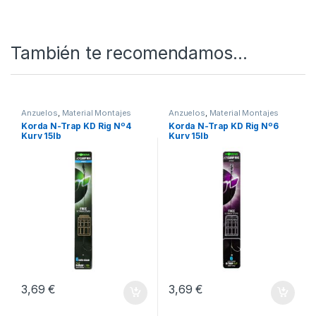
Carpfishing.
SKU:
5060062115383
Categorías:
Anzuelos
,
Material Montajes
También te recomendamos…
Anzuelos
,
Material Montajes
Anzuelos
,
Material Montajes
Korda N-Trap KD Rig Nº4
Korda N-Trap KD Rig Nº6
Kurv 15lb
Kurv 15lb