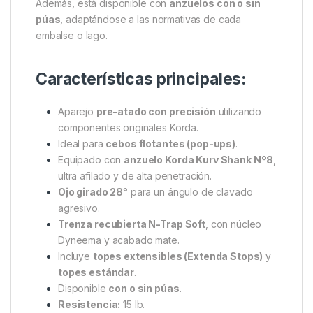
resistencia excepcional y una caída natural sobre el
fondo. El color del recubrimiento ayuda a
camuflar
el montaje entre los cebos y sedimentos
,
evitando la desconfianza de las carpas más
experimentadas.
El paquete incluye
topes de pelo estándar y
Extenda Stops
, lo que permite personalizar la
distancia del cebo según su tamaño o flotabilidad.
Además, está disponible con
anzuelos con o sin
púas
, adaptándose a las normativas de cada
embalse o lago.
Características principales:
Aparejo
pre-atado con precisión
utilizando
componentes originales Korda.
Ideal para
cebos flotantes (pop-ups)
.