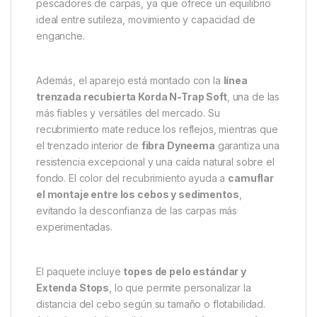
del pez al más mínimo contacto. Esto se traduce en
una
sujeción firme y segura
, reduciendo el número
de peces perdidos durante el combate.
El sistema KD Rig está pensado para
maximizar la
eficacia de los pop-ups
, elevando el cebo en una
posición natural y atractiva mientras mantiene el
anzuelo perfectamente orientado. Esta configuración
se ha convertido en un referente entre los
pescadores de carpas, ya que ofrece un equilibrio
ideal entre sutileza, movimiento y capacidad de
enganche.
Además, el aparejo está montado con la
línea
trenzada recubierta Korda N-Trap Soft
, una de las
más fiables y versátiles del mercado. Su
recubrimiento mate reduce los reflejos, mientras que
el trenzado interior de
fibra Dyneema
garantiza una