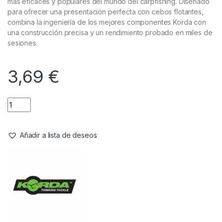
Anzuelos
,
Material Montajes
Korda N-Trap KD Rig Nº8 Kurv 15lb
Referencia del Proveedor:
KCR045
Stock:
7 disponibles
El
Korda N-Trap KD Rig Nº8 Kurv 15lb
es uno de los aparejos
más eficaces y populares del mundo del carpfishing. Diseñado
para ofrecer una presentación perfecta con cebos flotantes,
combina la ingeniería de los mejores componentes Korda con
una construcción precisa y un rendimiento probado en miles de
sesiones.
3,69
€