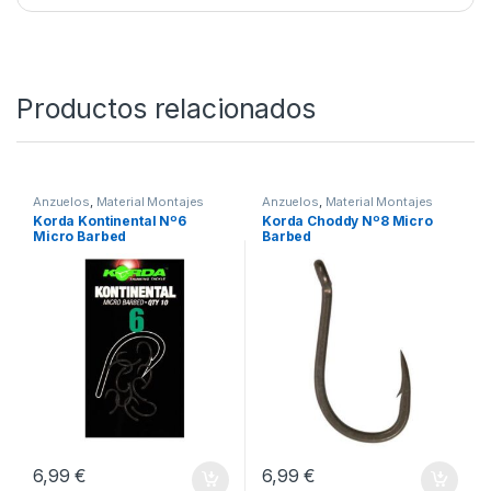
Producido por los mejores fabricantes de
anzuelos japoneses
SKU:
5060323807279
Categorías:
Anzuelos
,
Material Montajes
Productos relacionados
Anzuelos
,
Material Montajes
Anzuelos
,
Material Montajes
Korda Kontinental Nº6
Korda Choddy Nº8 Micro