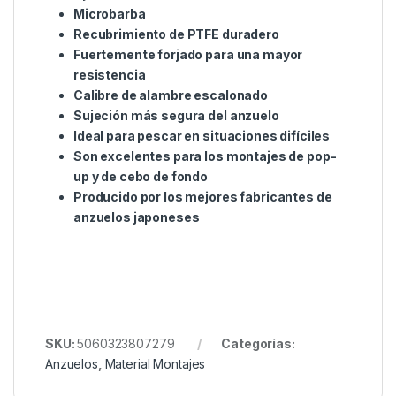
aparejos pop-up y de cebo de fondo. Al igual que el
resto de la gama de anzuelos Korda, los Kontinentals
son producidos por el mejor fabricante de anzuelos
japonés según nuestras estrictas especificaciones.
La gama incluye anzuelos con púas desde el tamaño
diez hasta el tamaño dos.
Punta recta ultra afilada
Caña corta y curva fuertemente forjada
Ojo recto
Microbarba
Recubrimiento de PTFE duradero
Fuertemente forjado para una mayor
resistencia
Calibre de alambre escalonado
Sujeción más segura del anzuelo
Ideal para pescar en situaciones difíciles
Son excelentes para los montajes de pop-
up y de cebo de fondo