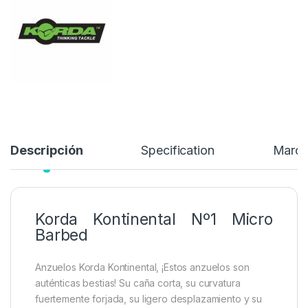
Reino Unido o en el extranjero…
6,99
€
Añadir a lista de deseos