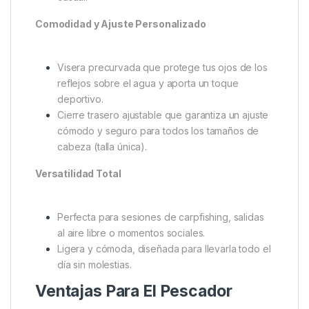
jornadas largas de pesca al sol.
Estilo Korda Original
Gráfico “Thinking Tackle” estampado en el
frontal, reflejando tu pasión por el carpfishing y
la filosofía innovadora de la marca.
Color verde oliva integral que encaja a la
perfección con la indumentaria de pesca o ropa
casual.
Comodidad y Ajuste Personalizado
Visera precurvada que protege tus ojos de los
reflejos sobre el agua y aporta un toque
deportivo.
Cierre trasero ajustable que garantiza un ajuste
cómodo y seguro para todos los tamaños de