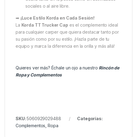
incluso durante movimientos rápidos en la
pesca activa.
Perfecta Para:
Pescadores de carpfishing que valoran la
comodidad y el estilo.
Sesiones largas bajo el sol, tanto en la orilla
como en salidas cotidianas.
Usarla tanto en la pesca como en actividades
sociales o al aire libre.
➡
¡Luce Estilo Korda en Cada Sesión!
La
Korda TT Trucker Cap
es el complemento ideal
para cualquier carper que quiera destacar tanto por
su pasión como por su estilo. ¡Hazla parte de tu
equipo y marca la diferencia en la orilla y más allá!