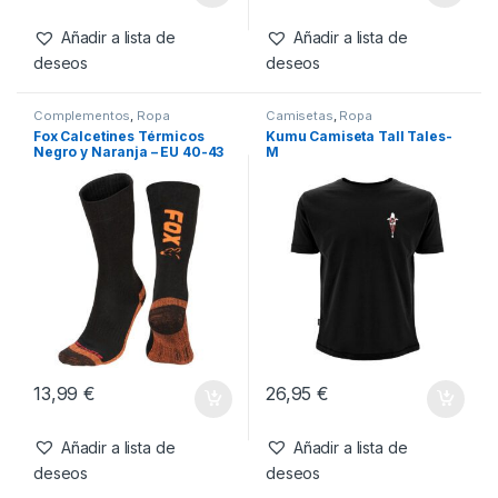
Own Luck-XL
Own Luck-L
26,95
€
56,95
€
Añadir a lista de
Añadir a lista de
deseos
deseos
Complementos
,
Ropa
Camisetas
,
Ropa
Fox Calcetines Térmicos
Kumu Camiseta Tall Tales-
Negro y Naranja – EU 40-43
M