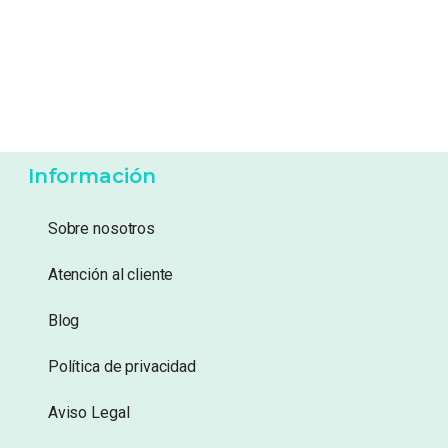
13,99
€
26,95
€
Añadir a lista de
Añadir a lista de
deseos
deseos
Información