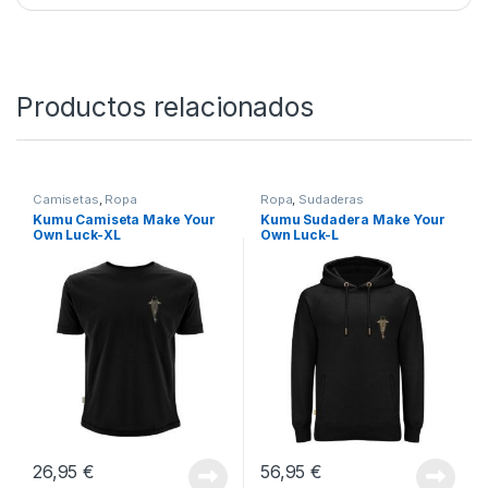
Quieres ver más? Échale un ojo a nuestro
Rincón de
Ropa y Complementos
SKU:
5060929029488
Categorías:
Complementos
,
Ropa
Productos relacionados
Camisetas
,
Ropa
Ropa
,
Sudaderas
Kumu Camiseta Make Your
Kumu Sudadera Make Your