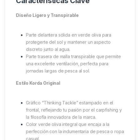
Funcionalidad en Cada Sesión
de Carpfishing
¡Ideal tanto en la orilla como fuera de ella! La
TT
Trucker Cap de Korda
no es solo una gorra, es una
pieza imprescindible para cualquier carper que
quiera combinar rendimiento, confort y un look
auténtico.
Características Clave
Diseño Ligero y Transpirable
Parte delantera sólida en verde oliva para
protegerte del sol y mantener un aspecto
discreto junto al agua.
Parte trasera de malla transpirable que permite
una excelente ventilación, perfecta para