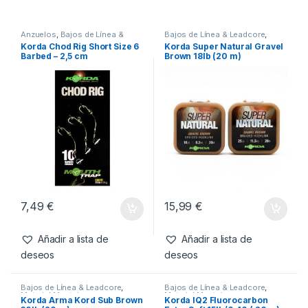
Anzuelos
,
Bajos de Línea &
Bajos de Línea & Leadcore
,
Leadcore
,
Material Montajes
Material Montajes
Korda Chod Rig Short Size 6
Korda Super Natural Gravel
Barbed – 2,5 cm
Brown 18lb (20 m)
7,49
€
15,99
€
Añadir a lista de
Añadir a lista de
deseos
deseos
Bajos de Línea & Leadcore
,
Bajos de Línea & Leadcore
,
Material Montajes
Material Montajes
Korda Arma Kord Sub Brown
Korda IQ2 Fluorocarbon