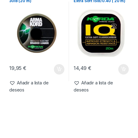
30lb (20 m)
Extra Soft 15lb/0.40 ( 20 m)
19,95
€
14,49
€
Añadir a lista de
Añadir a lista de
deseos
deseos