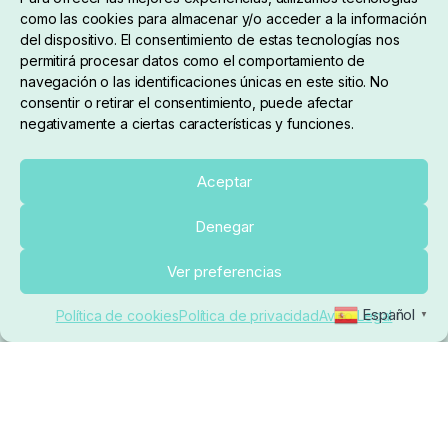
como las cookies para almacenar y/o acceder a la información
del dispositivo. El consentimiento de estas tecnologías nos
permitirá procesar datos como el comportamiento de
navegación o las identificaciones únicas en este sitio. No
consentir o retirar el consentimiento, puede afectar
negativamente a ciertas características y funciones.
Sobre nosotros
Aceptar
Denegar
pedidos@elrincondelcarpfishing.com
Añadir al carrito
Ver preferencias
910 824 923
Español
Política de cookies
Política de privacidad
Aviso Legal
▼
Lunes a Viernes de 10:00 a 14:00 horas y 17:00 a
20:00
Paseo de Guadalajara, 36. Local 3. 28702. San
Sebastián De Los Reyes (Madrid)