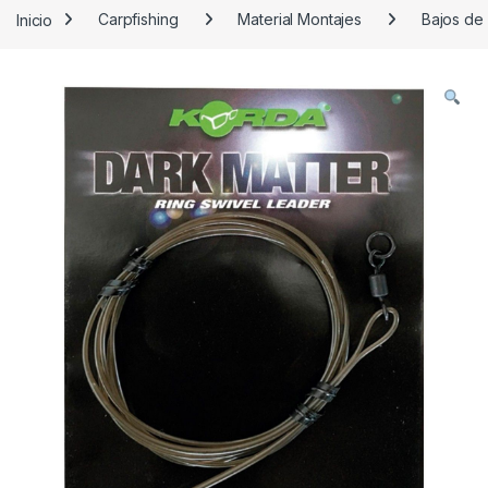
Inicio
Carpfishing
Material Montajes
Bajos de