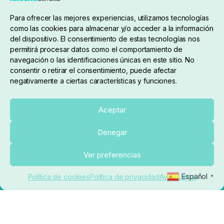
Condiciones de compra
Para ofrecer las mejores experiencias, utilizamos tecnologías
como las cookies para almacenar y/o acceder a la información
del dispositivo. El consentimiento de estas tecnologías nos
permitirá procesar datos como el comportamiento de
navegación o las identificaciones únicas en este sitio. No
consentir o retirar el consentimiento, puede afectar
negativamente a ciertas características y funciones.
Sobre nosotros
Aceptar
Denegar
pedidos@elrincondelcarpfishing.com
Añadir al carrito
Ver preferencias
910 824 923
Español
Política de cookies
Política de privacidad
Aviso Legal
▼
Lunes a Viernes de 10:00 a 14:00 horas y 17:00 a
20:00