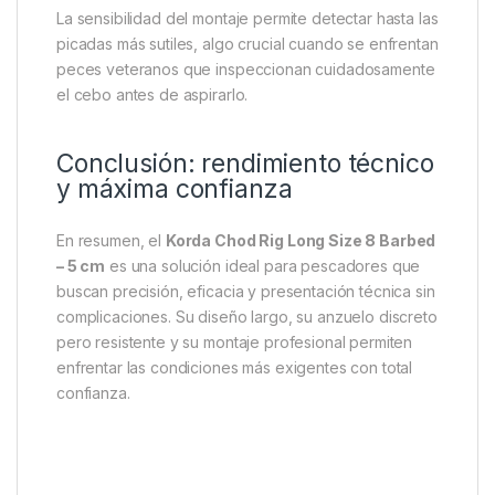
y peces educados
Este rig largo con anzuelo Nº8 es perfecto para usar
en fondos blandos, con limo, hierbas o grava fina, ya
que permite que el cebo se eleve por encima de
cualquier obstáculo. Además, se recomienda
especialmente cuando se pesca a pez visto, con
líneas flotantes o con indicadores visuales, donde
cada detalle cuenta.
La sensibilidad del montaje permite detectar hasta las
picadas más sutiles, algo crucial cuando se enfrentan
peces veteranos que inspeccionan cuidadosamente
el cebo antes de aspirarlo.
Conclusión: rendimiento técnico
y máxima confianza