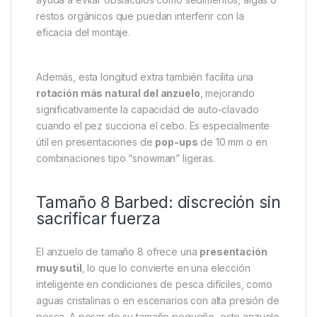
extremadamente recelosos.
Longitud larga para mayor
movilidad y ángulo de clavado
El diseño de 5 cm de longitud permite que el cebo
tenga mayor movilidad, flotando libremente sobre el
fondo, mientras mantiene una separación óptima del
plomo o del lecho del lago. Esta mayor distancia
ayuda a evitar obstáculos como sedimentos, algas o
restos orgánicos que puedan interferir con la
eficacia del montaje.
Además, esta longitud extra también facilita una
rotación más natural del anzuelo
, mejorando
significativamente la capacidad de auto-clavado
cuando el pez succiona el cebo. Es especialmente
útil en presentaciones de
pop-ups
de 10 mm o en