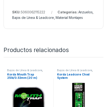
En resumen, el
Korda Chod Rig Long Size 8 Barbed
– 5 cm
es una solución ideal para pescadores que
buscan precisión, eficacia y presentación técnica sin
complicaciones. Su diseño largo, su anzuelo discreto
pero resistente y su montaje profesional permiten
enfrentar las condiciones más exigentes con total
confianza.
SKU:
5060062115222
Categorías:
Anzuelos
,
Bajos de Línea & Leadcore
,
Material Montajes