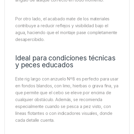
Construcción profesional con
materiales de alto rendimiento
Como es habitual en los montajes premontados de
Korda, este rig está ensamblado con un altísimo
estándar de calidad. El segmento rígido del bajo está
elaborado con
monofilamento o fluorocarbono de
alta memoria
, lo cual mantiene la curvatura y
rigidez necesarias para que el anzuelo mantenga el
ángulo de ataque correcto en todo momento.
Por otro lado, el acabado mate de los materiales
contribuye a reducir reflejos y visibilidad bajo el
agua, haciendo que el montaje pase completamente
desapercibido.
Ideal para condiciones técnicas