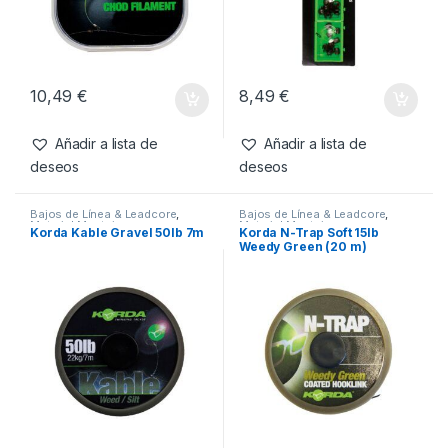
Productos relacionados
Bajos de Línea & Leadcore
,
Bajos de Línea & Leadcore
,
Material Montajes
,
Mono &
Material Montajes
Korda Mouth Trap
Korda Leadcore Chod
Fluoro
25lb/0.53mm (20 m)
System
10,49
€
8,49
€
Añadir a lista de
Añadir a lista de
deseos
deseos