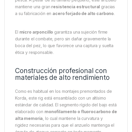
combinaciones tipo “snowman” ligeras.
Tamaño 8 Barbed: discreción sin
sacrificar fuerza
El anzuelo de tamaño 8 ofrece una
presentación
muy sutil
, lo que lo convierte en una elección
inteligente en condiciones de pesca difíciles, como
aguas cristalinas o en escenarios con alta presión de
pesca. A pesar de su tamaño pequeño, este anzuelo
mantiene una gran
resistencia estructural
gracias
a su fabricación en
acero forjado de alto carbono
.
El
micro arponcillo
garantiza una sujeción firme
durante el combate, pero sin dañar gravemente la
boca del pez, lo que favorece una captura y suelta
ética y responsable.