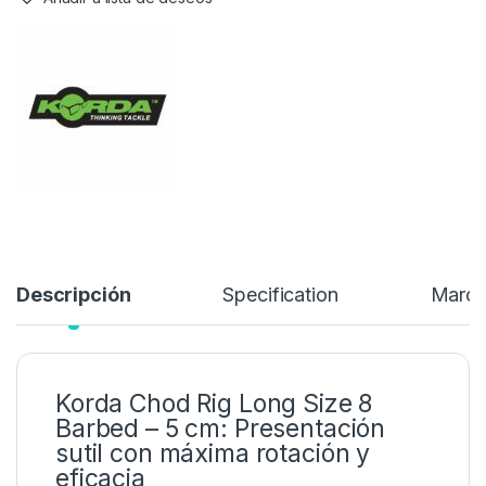
en toda la gama de lugares del Reino Unido, ya que la marca es
consciente de que algunas aguas prohíben el uso de anzuelos
con púas…
7,49
€
Añadir a lista de deseos