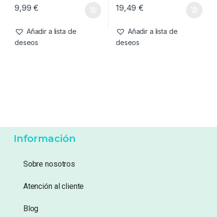
Bajos de Línea & Leadcore
,
Bajos de Línea & Leadcore
,
Material Montajes
Material Montajes
Korda Kable Gravel 50lb 7m
Korda N-Trap Soft 15lb
Weedy Green (20 m)
9,99
€
19,49
€
Añadir a lista de
Añadir a lista de
deseos
deseos