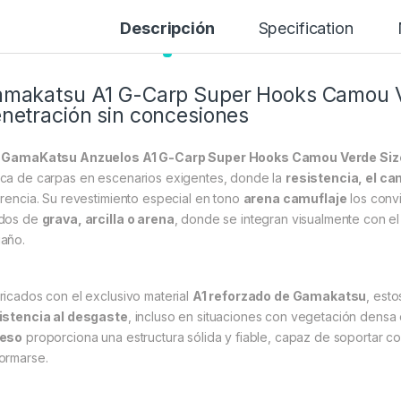
Descripción
Specification
makatsu A1 G-Carp Super Hooks Camou Ve
netración sin concesiones
s
GamaKatsu Anzuelos A1 G-Carp Super Hooks Camou Verde Siz
ca de carpas en escenarios exigentes, donde la
resistencia, el ca
erencia. Su revestimiento especial en tono
arena camuflaje
los conv
dos de
grava, arcilla o arena
, donde se integran visualmente con e
año.
ricados con el exclusivo material
A1 reforzado de Gamakatsu
, est
istencia al desgaste
, incluso en situaciones con vegetación dens
ueso
proporciona una estructura sólida y fiable, capaz de soportar c
ormarse.