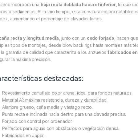
diseño incorpora una
hoja recta doblada hacia el interior
, lo que r
dras o sedimentos. Al mismo tiempo, esta curvatura mejora notableme
 pez, aumentando el porcentaje de clavadas firmes.
caña recta y longitud media
, junto con un
codo forjado
, hacen que
tiples tipos de montajes, desde blow back rigs hasta montajes más té
 la garantía de calidad que caracteriza a los anzuelos
fabricados e
gurar la máxima precisión.
racterísticas destacadas:
Revestimiento camuflaje color arena, ideal para fondos naturales.
Material A1: máxima resistencia, dureza y durabilidad.
Alambre grueso, caña media y vástago recto.
Punta recta e inclinada hacia dentro para una clavada precisa.
Forjado con control por ordenador.
Perfectos para aguas con obstáculos o vegetación densa.
Fabricados en Japón.