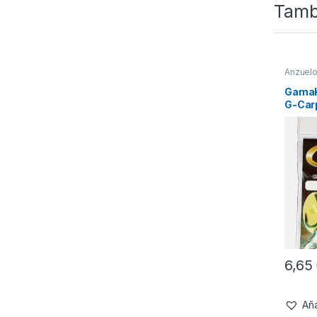
Tamb
Anzuel
GamaK
G-Car
Camou
6,65
Aña