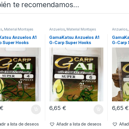
ién te recomendamos…
os
,
Material Montajes
Anzuelos
,
Material Montajes
Anzuelos
atsu Anzuelos A1
GamaKatsu Anzuelos A1
GamaKat
p Super Hooks
G-Carp Super Hooks
G-Carp 
 Verde Size 4
Camou Verde Size 6
Camou V
€
6,65
€
6,65
€
dir a lista de deseos
Añadir a lista de deseos
Añadi