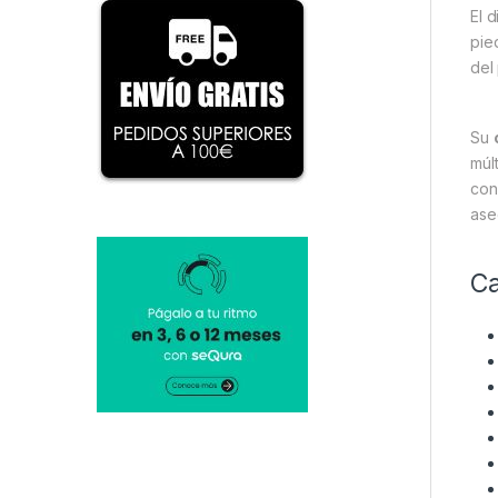
El 
pie
del
Su
múl
con
ase
Ca