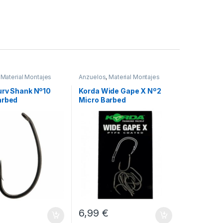
,
Material Montajes
Anzuelos
,
Material Montajes
urv Shank Nº10
Korda Wide Gape X Nº2
arbed
Micro Barbed
€
6,99
€