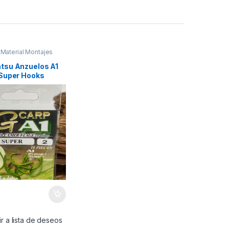
,
Material Montajes
su Anzuelos A1
Super Hooks
erde Size 2
r a lista de deseos