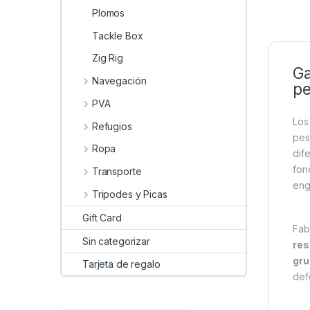
Plomos
Tackle Box
Zig Rig
Ga
Navegación
pe
PVA
Lo
Refugios
pes
Ropa
dif
fon
Transporte
eng
Tripodes y Picas
Gift Card
Fab
Sin categorizar
res
gr
Tarjeta de regalo
def