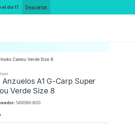
el día 17.
Descartar
 Hooks Camou Verde Size 8
tajes
Anzuelos A1 G-Carp Super
u Verde Size 8
veedor:
149086-800
s