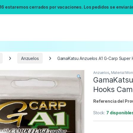
 16 estaremos cerrados por vacaciones. Los pedidos se enviarán 
Anzuelos
GamaKatsu Anzuelos A1 G-Carp Super
Anzuelos
,
Material Mon
Búsqueda no disponible
GamaKatsu 
No se pudo cargar el widget de búsqueda.
Hooks Camo
Inténtalo de nuevo.
Referencia del Pro
Reintentar
Stock:
7 disponible