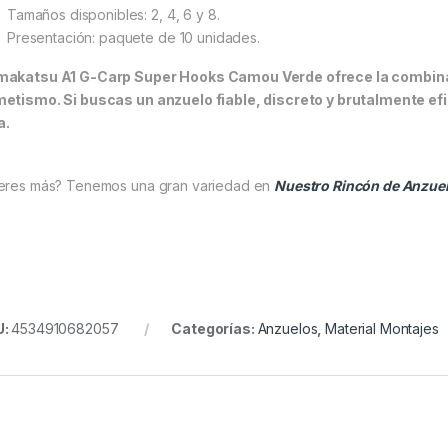
Tamaños disponibles: 2, 4, 6 y 8.
Presentación: paquete de 10 unidades.
akatsu A1 G-Carp Super Hooks Camou Verde ofrece la combinaci
etismo. Si buscas un anzuelo fiable, discreto y brutalmente ef
a.
eres más? Tenemos una gran variedad en
Nuestro Rincón de Anzue
U:
4534910682057
Categorías:
Anzuelos
,
Material Montajes