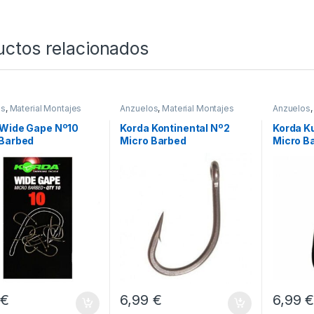
uctos relacionados
os
,
Material Montajes
Anzuelos
,
Material Montajes
Anzuelos
 Wide Gape Nº10
Korda Kontinental Nº2
Korda K
 Barbed
Micro Barbed
Micro B
9
€
6,99
€
6,99