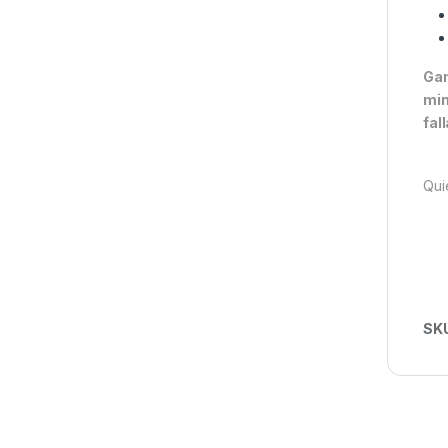
Gam
mim
fall
Qui
SK