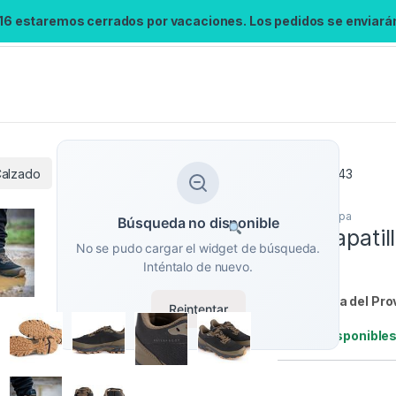
 16 estaremos cerrados por vacaciones. Los pedidos se enviarán 
alzado
Fox Zapatillas Explorer Trainer V2 – Sz 9 / 43
Calzado
,
Ropa
Búsqueda no disponible
Fox Zapatil
No se pudo cargar el widget de búsqueda.
43
Inténtalo de nuevo.
Referencia del Pro
Reintentar
Stock:
1 disponible