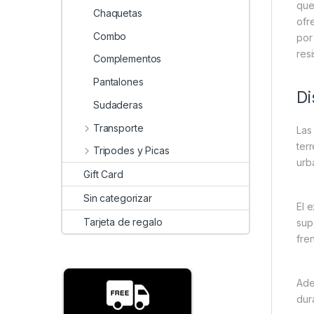
que
Chaquetas
ofr
Combo
por
res
Complementos
Pantalones
Di
Sudaderas
Transporte
La
ter
Tripodes y Picas
urb
Gift Card
Sin categorizar
El 
Tarjeta de regalo
sup
fren
Ade
dur