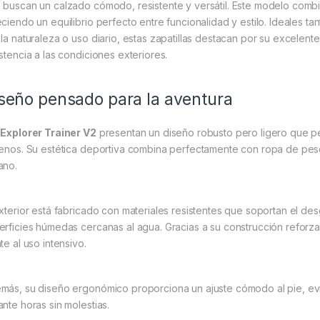
 buscan un calzado cómodo, resistente y versátil. Este modelo comb
eciendo un equilibrio perfecto entre funcionalidad y estilo. Ideales 
 la naturaleza o uso diario, estas zapatillas destacan por su excele
istencia a las condiciones exteriores.
seño pensado para la aventura
s
Explorer Trainer V2
presentan un diseño robusto pero ligero que pe
renos. Su estética deportiva combina perfectamente con ropa de pesc
ano.
exterior está fabricado con materiales resistentes que soportan el de
erficies húmedas cercanas al agua. Gracias a su construcción reforza
te al uso intensivo.
más, su diseño ergonómico proporciona un ajuste cómodo al pie, ev
ante horas sin molestias.