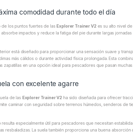
xima comodidad durante todo el día
 de los puntos fuertes de las
Explorer Trainer V2
es su alto nivel d
 absorbe impactos y reduce la fatiga del pie durante largas jornadas al
interior está diseñado para proporcionar una sensación suave y trans
climas más cálidos o durante actividad física prolongada. Esta combin
as zapatillas en una opción ideal para pescadores que pasan muchas h
ela con excelente agarre
suela de las
Explorer Trainer V2
ha sido diseñada para ofrecer tracci
mite caminar con seguridad sobre terrenos húmedos, senderos de tierr
o resulta especialmente útil para pescadores que necesitan estabilid
as resbaladizas. La suela también proporciona una buena absorción 