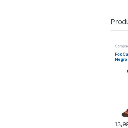
Prod
Comple
Fox Ca
Negro
13,9