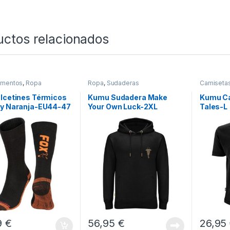
uctos relacionados
mentos
,
Ropa
Ropa
,
Sudaderas
Camiseta
lcetines Térmicos
Kumu Sudadera Make
Kumu Ca
 y Naranja-EU44-47
Your Own Luck-2XL
Tales-L
9
€
56,95
€
26,95