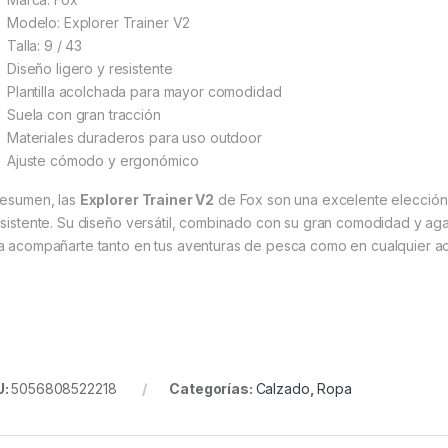
Modelo: Explorer Trainer V2
Talla: 9 / 43
Diseño ligero y resistente
Plantilla acolchada para mayor comodidad
Suela con gran tracción
Materiales duraderos para uso outdoor
Ajuste cómodo y ergonómico
resumen, las
Explorer Trainer V2
de
Fox
son una excelente elección
esistente. Su diseño versátil, combinado con su gran comodidad y agar
a acompañarte tanto en tus aventuras de pesca como en cualquier activ
U:
5056808522218
Categorías:
Calzado
,
Ropa