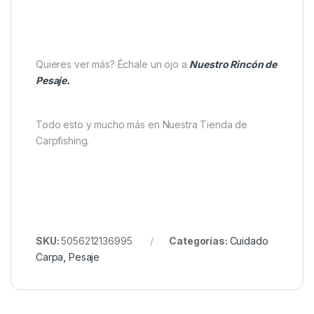
de fijación
, que asegura el cierre del saco y evita
aperturas accidentales.
El
cable de retención de 4,8 metros
con
rosca
BankStick integrada
permite anclar el saco con
firmeza en la orilla o en una pica de sujeción. Gracias
a este sistema, podrás mantener a salvo tu captura
sin riesgo de pérdida y con total control sobre su
ubicación.
Quieres ver más? Échale un ojo a
Nuestro Rincón de
Pesaje.
Todo esto y mucho más en Nuestra Tienda de
Carpfishing.