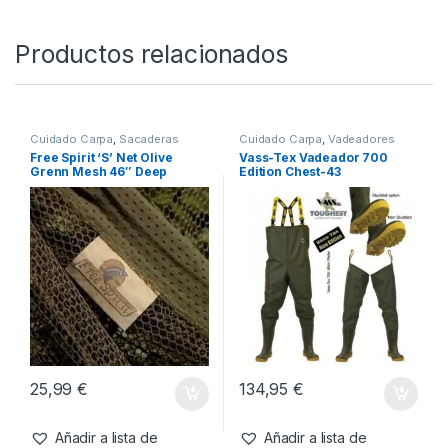
SKU:
5056212136995
Categorías:
Cuidado
Carpa
,
Pesaje
Productos relacionados
Cuidado Carpa
,
Sacaderas
Cuidado Carpa
,
Vadeadores
Free Spirit ‘S’ Net Olive
Vass-Tex Vadeador 700
Grenn Mesh 46″ Deep
Edition Chest-43