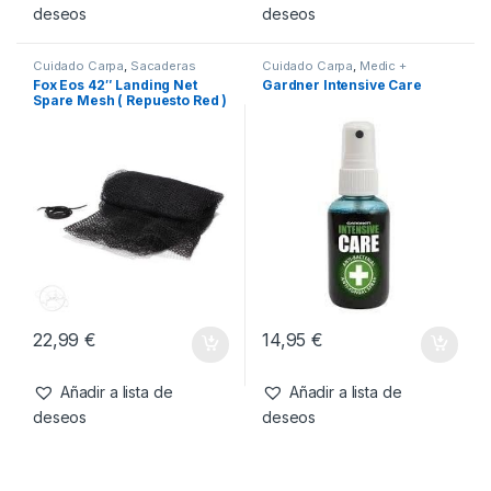
25,99
€
134,95
€
Añadir a lista de
Añadir a lista de
deseos
deseos
Cuidado Carpa
,
Sacaderas
Cuidado Carpa
,
Medic +
Fox Eos 42″ Landing Net
Gardner Intensive Care
Spare Mesh ( Repuesto Red )