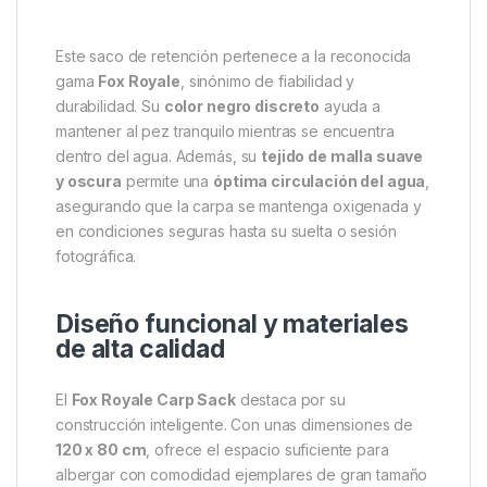
El
Fox Saco de Retención 120 x 80 cm
está
diseñado para ofrecer la
máxima protección y
seguridad al pez
durante su retención. Fabricado
con materiales de primera calidad, combina
resistencia, suavidad y funcionalidad
,
garantizando el bienestar de la carpa en todo
momento. Su diseño amplio y ergonómico lo
convierte en una herramienta esencial para los
pescadores de
carpfishing
que valoran tanto el
rendimiento como el respeto por el entorno.
Este saco de retención pertenece a la reconocida
gama
Fox Royale
, sinónimo de fiabilidad y
durabilidad. Su
color negro discreto
ayuda a
mantener al pez tranquilo mientras se encuentra
dentro del agua. Además, su
tejido de malla suave
y oscura
permite una
óptima circulación del agua
,
asegurando que la carpa se mantenga oxigenada y