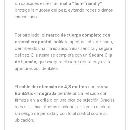
en condiciones seguras hasta su suelta o sesión
fotográfica.
Diseño funcional y materiales
de alta calidad
El
Fox Royale Carp Sack
destaca por su
construcción inteligente. Con unas dimensiones de
120 x 80 cm
, ofrece el espacio suficiente para
albergar con comodidad ejemplares de gran tamaño
sin causarles estrés. Su
malla “fish-friendly”
protege la mucosa del pez, evitando roces o daños
innecesarios.
Por otro lado, el
marco de cuerpo completo con
cremallera postal
facilita la apertura total del saco,
permitiendo una manipulación más sencilla y segura
del pez. El sistema se completa con un
Secure Clip