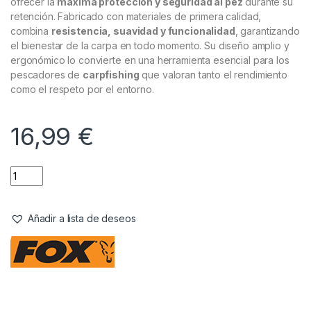
Cuidado Carpa
,
Pesaje
Fox Saco de Retención 120 x 80 cm
Referencia del Proveedor:
CCC052
Stock:
3 disponibles
El
Fox Saco de Retención 120 x 80 cm
está diseñado para
ofrecer la
máxima protección y seguridad al pez
durante su
retención. Fabricado con materiales de primera calidad,
combina
resistencia, suavidad y funcionalidad
, garantizando
el bienestar de la carpa en todo momento. Su diseño amplio y
ergonómico lo convierte en una herramienta esencial para los
pescadores de
carpfishing
que valoran tanto el rendimiento
como el respeto por el entorno.
16,99
€