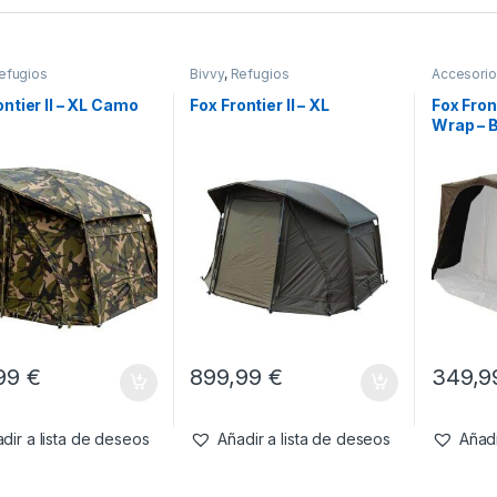
efugios
Bivvy
,
Refugios
Accesorio
Refugios
ontier II – XL Camo
Fox Frontier II – XL
Fox Fron
Wrap – 
,99
€
899,99
€
349,
dir a lista de deseos
Añadir a lista de deseos
Añadi