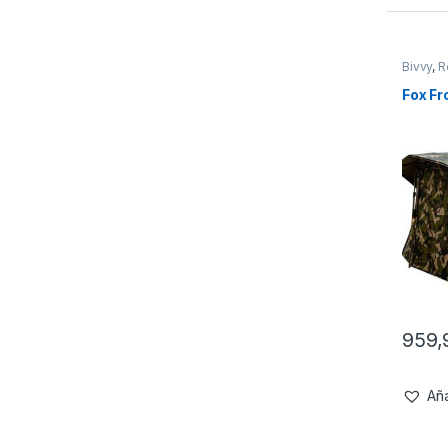
Bivvy
,
R
Fox Fr
959
Aña