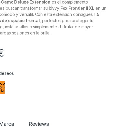
XL Camo Deluxe Extension
es el complemento
nes buscan transformar su bivvy
Fox Frontier II XL
en un
 cómodo y versátil. Con esta extensión consigues
1,5
 de espacio frontal
, perfectos para proteger tu
, instalar sillas o simplemente disfrutar de mayor
rgas sesiones en la orilla.
€
e deseos
Marca
Reviews