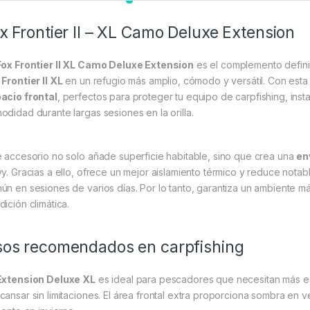
x Frontier II – XL Camo Deluxe Extension
Fox Frontier II XL Camo Deluxe Extension
es el complemento defini
 Frontier II XL
en un refugio más amplio, cómodo y versátil. Con est
acio frontal
, perfectos para proteger tu equipo de carpfishing, insta
odidad durante largas sesiones en la orilla.
e accesorio no solo añade superficie habitable, sino que crea una
en
vy. Gracias a ello, ofrece un mejor aislamiento térmico y reduce nota
ún en sesiones de varios días. Por lo tanto, garantiza un ambiente m
dición climática.
os recomendados en carpfishing
Extension Deluxe XL
es ideal para pescadores que necesitan más es
cansar sin limitaciones. El área frontal extra proporciona sombra en ve