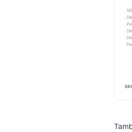
. 10
. D
. Pe
. D
. D
. P
SK
Tamb