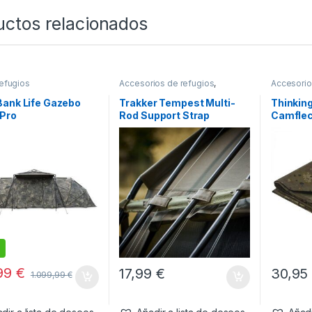
uctos relacionados
efugios
Accesorios de refugios
,
Accesorio
Refugios
Refugios
Bank Life Gazebo
Trakker Tempest Multi-
Thinkin
Pro
Rod Support Strap
Camfle
,99
€
17,99
€
30,9
1.099,99
€