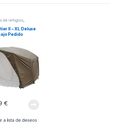
s de refugios
,
tier II – XL Deluxe
Bajo Pedido
99
€
r a lista de deseos