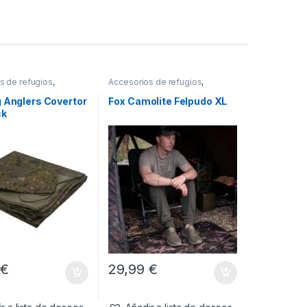
s de refugios
,
Accesorios de refugios
,
Refugios
g Anglers Covertor
Fox Camolite Felpudo XL
ck
5
€
29,99
€