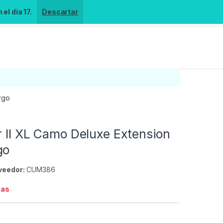
el día 17.
Descartar
rgo
r II XL Camo Deluxe Extension
go
veedor:
CUM386
ias