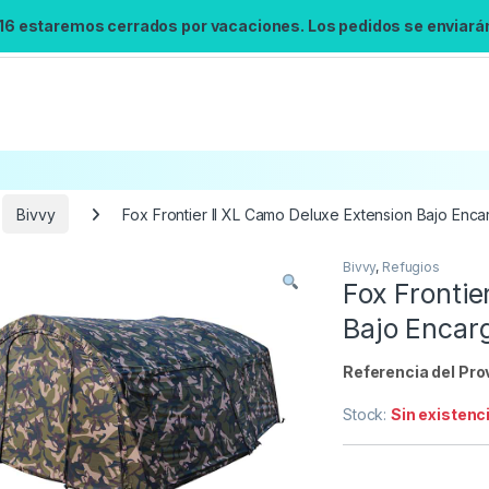
 16 estaremos cerrados por vacaciones. Los pedidos se enviarán 
Bivvy
Fox Frontier II XL Camo Deluxe Extension Bajo Enca
Bivvy
,
Refugios
Búsqueda no disponible
Fox Frontie
No se pudo cargar el widget de búsqueda.
Bajo Encar
Inténtalo de nuevo.
Referencia del Pro
Reintentar
Stock:
Sin existenc