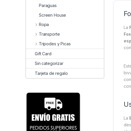
Paraguas
Fo
Screen House
Ropa
La
Transporte
Fox
esp
Tripodes y Picas
com
Gift Card
Sin categorizar
Est
biv
Tarjeta de regalo
com
con
Us
La
des