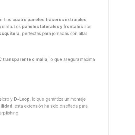
ón. Los
cuatro paneles traseros extraíbles
o malla. Los
paneles laterales y frontales
son
osquitera
, perfectas para jornadas con altas
 transparente o malla
, lo que asegura máxima
velcro y
D-Loop
, lo que garantiza un montaje
ilidad
, esta extensión ha sido diseñada para
rpfishing.