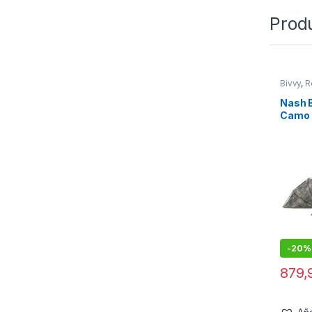
Prod
Bivvy
,
R
Nash 
Camo 
-
20%
879