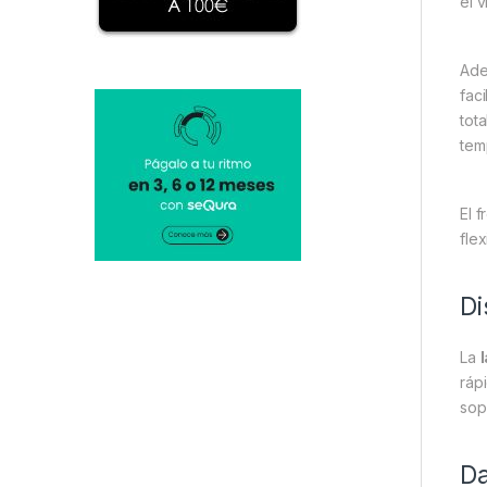
el v
Ade
fac
tot
tem
El 
fle
Di
La
ráp
sop
Da