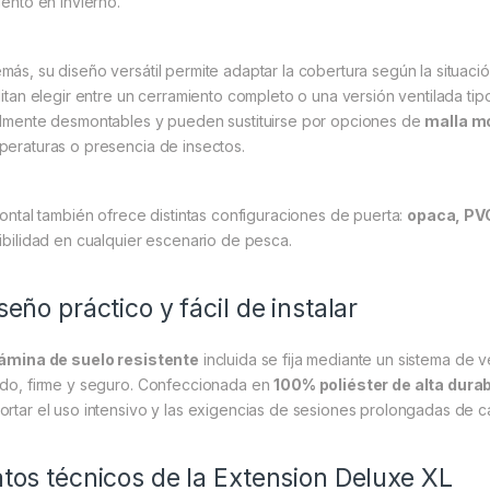
iento en invierno.
más, su diseño versátil permite adaptar la cobertura según la situaci
ilitan elegir entre un cerramiento completo o una versión ventilada tip
almente desmontables y pueden sustituirse por opciones de
malla m
peraturas o presencia de insectos.
frontal también ofrece distintas configuraciones de puerta:
opaca, PVC
xibilidad en cualquier escenario de pesca.
seño práctico y fácil de instalar
lámina de suelo resistente
incluida se fija mediante un sistema de 
ido, firme y seguro. Confeccionada en
100% poliéster de alta durab
ortar el uso intensivo y las exigencias de sesiones prolongadas de ca
tos técnicos de la Extension Deluxe XL