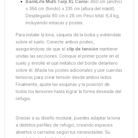
transporte
, facilitando su montaje, almacenamiento
y transporte.
Dimensiones y pesos
Lona Bank Life Multi Camo:
377 cm (ancho) x
304 cm (profundidad) x 235 cm (altura del
mástil). Desplegada: 78 cm x 26 cm. Peso total:
5,6 kg, incluyendo estacas y postes.
BankLife Multi Tarp XL Camo:
460 cm (ancho)
x 364 cm (fondo) x 235 cm (altura del mástil).
Desplegada: 80 cm x 28 cm. Peso total: 6,4 kg,
incluyendo estacas y postes.
Para instalar la lona, sáquela de la bolsa y extiéndala
sobre el suelo. Conecte ambos postes,
asegurándose de que el
clip de tensión
mantiene
unidas las secciones. Coloque el primer poste en el
suelo y enrolle el ojal metálico del borde delantero