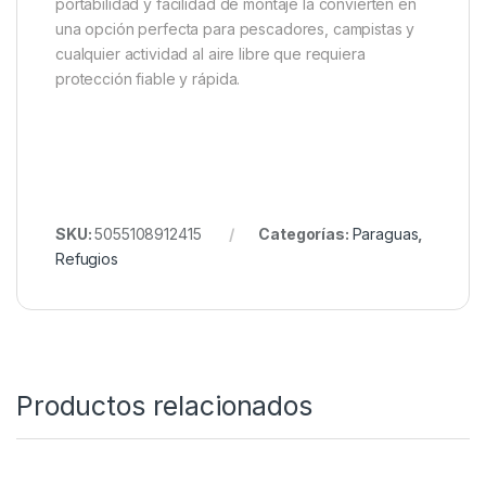
sobre él. Añada los postes adicionales y use cuerdas
tensoras para crear tensión desde ambos lados.
Finalmente, ajuste las esquinas y la posición de
todos los tensores hasta lograr la forma deseada del
refugio.
Gracias a su diseño modular, puedes adaptar la lona
a distintos perfiles de refugio, creando espacios
abiertos o cerrados según tus necesidades. Su
portabilidad y facilidad de montaje la convierten en
una opción perfecta para pescadores, campistas y
cualquier actividad al aire libre que requiera
protección fiable y rápida.