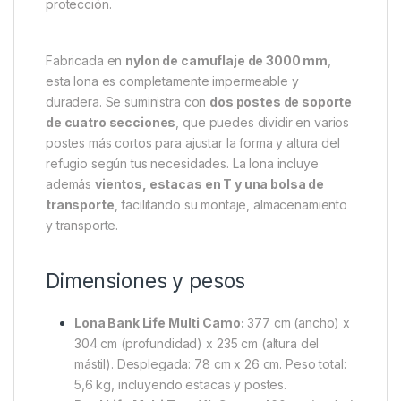
La
Nash Bank Life Lona Multi Posición Camo
es
un refugio rápido, versátil y fácil de montar, ideal
para protegerse de los elementos. Ya sea un
chaparrón inesperado o un calor intenso, esta lona
proporciona cobertura eficaz en cualquier situación.
Puedes usarla durante viajes por carretera,
reuniones al aire libre o aventuras fuera de la red.
Además, su diseño flexible permite integrarla con
vehículos, fijarla a árboles, estructuras artificiales o
combinarla con otros refugios para aumentar la
protección.
Fabricada en
nylon de camuflaje de 3000 mm
,
esta lona es completamente impermeable y
duradera. Se suministra con
dos postes de soporte
de cuatro secciones
, que puedes dividir en varios
postes más cortos para ajustar la forma y altura del
refugio según tus necesidades. La lona incluye
además
vientos, estacas en T y una bolsa de