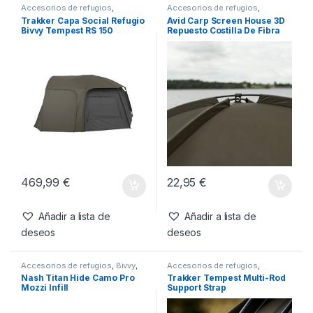
SKU:
5055108912415
Categorías:
Paraguas
,
Refugios
Productos relacionados
Accesorios de refugios
,
Accesorios de refugios
,
Refugios
Refugios
,
Screen House
Trakker Capa Social Refugio
Avid Carp Screen House 3D
Bivvy Tempest RS 150
Repuesto Costilla De Fibra
De Vidrio Para Tejados