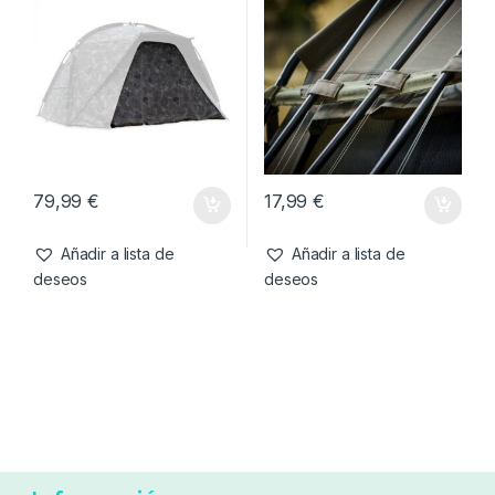
469,99
€
22,95
€
Añadir a lista de
Añadir a lista de
deseos
deseos
Accesorios de refugios
,
Bivvy
,
Accesorios de refugios
,
Refugios
Refugios
Nash Titan Hide Camo Pro
Trakker Tempest Multi-Rod
Mozzi Infill
Support Strap
79,99
€
17,99
€