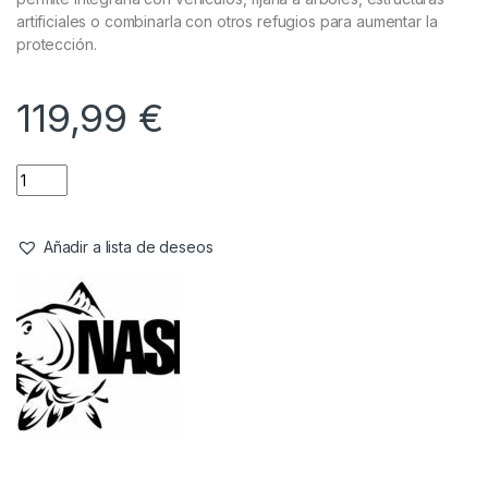
Referencia del Proveedor:
T1241
Stock:
3 disponibles
La
Nash Bank Life Lona Multi Posición Camo
es un refugio
rápido, versátil y fácil de montar, ideal para protegerse de los
elementos. Ya sea un chaparrón inesperado o un calor intenso,
esta lona proporciona cobertura eficaz en cualquier situación.
Puedes usarla durante viajes por carretera, reuniones al aire
libre o aventuras fuera de la red. Además, su diseño flexible
permite integrarla con vehículos, fijarla a árboles, estructuras
artificiales o combinarla con otros refugios para aumentar la
protección.
119,99
€