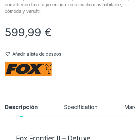
Bajo encargo
Referencia del Proveedor:
CUM381
Stock:
Sin existencias
El
Fox Frontier II – Deluxe Extension
es el accesorio perfecto
para ampliar tu bivvy y disfrutar de un espacio extra durante tus
sesiones de
carpfishing
. Diseñado a medida para el modelo
Frontier II, esta extensión añade 1,5 metros en la parte frontal,
convirtiendo tu refugio en una zona mucho más habitable,
cómoda y versátil.
599,99
€
Añadir a lista de deseos