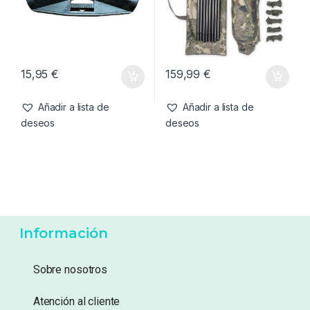
Añadir a lista de
Añadir a lista de
deseos
deseos
Accesorios de refugios
,
Paraguas
,
Refugios
Refugios
,
Screen House
Avid Carp Screen House 3D-
Nash Lona Multi Posición XL
Repuesto Bloque De Esquina
Camo
15,95
€
159,99
€
Añadir a lista de
Añadir a lista de
deseos
deseos