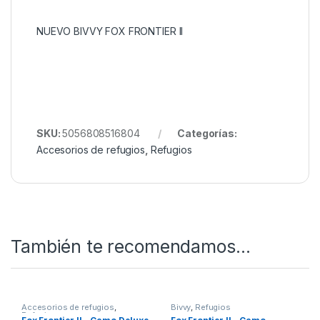
Peso embalada: 12,5 kg.
Quieres ver más? Échale un ojo a
Nuestro Rincón de
Bivvy
Todo esto y mucho mas en nuestra tienda de pesca
online.
NUEVO BIVVY FOX FRONTIER II
SKU:
5056808516804
Categorías: