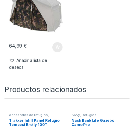
324,99
€
779,99
€
Añadir a lista de
Añadir a lista de
deseos
deseos
Accesorios de refugios
,
Refugios
Fox Frontier II – Camo Mozzy
Mesh
64,99
€
Añadir a lista de