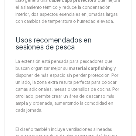
parte frontal, convirtiendo tu refugio en una zona
mucho más habitable, cómoda y versátil. Gracias a su
montaje sencillo y rápido, permite disfrutar de mayor
amplitud sin complicaciones, lo que lo convierte en
una solución ideal para pescadores que pasan
varias noches junto al agua.
Además de aportar más superficie, la Deluxe
Extension ofrece una cobertura completa del bivvy.
Esto genera una
doble capa protectora
que mejora
el aislamiento térmico y reduce la condensación
interior, dos aspectos esenciales en jornadas largas
con cambios de temperatura o humedad elevada.
Usos recomendados en
sesiones de pesca
La extensión está pensada para pescadores que