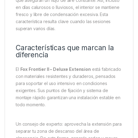
buscan organizar mejor su
material carpfishing
y
disponer de más espacio sin perder protección. Por
un lado, la zona extra resulta perfecta para colocar
camas adicionales, mesas o utensilios de cocina. Por
otro lado, permite crear un área de descanso más
amplia y ordenada, aumentando la comodidad en
cada jornada.
El diseño también incluye ventilaciones alineadas
que aseguran un flujo de aire constante. Así, incluso
en días calurosos o lluviosos, el interior se mantiene
fresco y libre de condensación excesiva. Esta
característica resulta clave cuando las sesiones
superan varios días.
Características que marcan la
diferencia