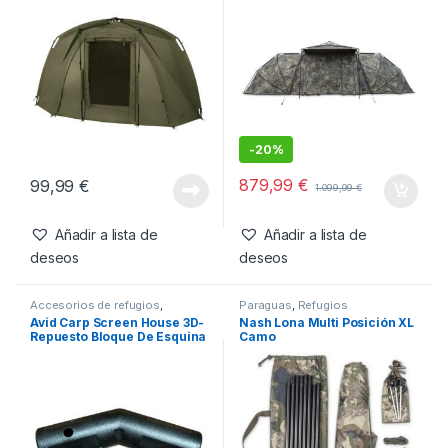
deseos
Productos relacionados
Accesorios de refugios
,
Bivvy
,
Refugios
Refugios
Trakker Infill Panel Refugio
Nash Bank Life Gazebo
Tempest Brolly 100T
Camo Pro
-
20%
879,99
€
99,99
€
1.099,99
€