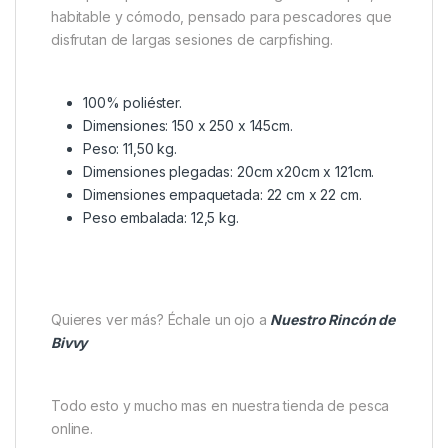
Cobertura completa para aislamiento de doble
capa
Reduce la condensación interior de manera
eficaz
Incluye ventilaciones alineadas para mejor
circulación de aire
Montaje sencillo y seguro con puntos
reforzados
La
Fox Frontier II – Deluxe Extension
es la elección
ideal para quienes desean un refugio más amplio,
habitable y cómodo, pensado para pescadores que
disfrutan de largas sesiones de carpfishing.
100% poliéster.
Dimensiones: 150 x 250 x 145cm.
Peso: 11,50 kg.
Dimensiones plegadas: 20cm x20cm x 121cm.
Dimensiones empaquetada: 22 cm x 22 cm.