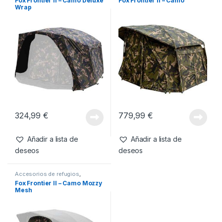
Accesorios de refugios
,
Refugios
También te recomendamos…
Accesorios de refugios
,
Bivvy
,
Refugios
Refugios
Fox Frontier II – Camo Deluxe
Fox Frontier II – Camo
Wrap