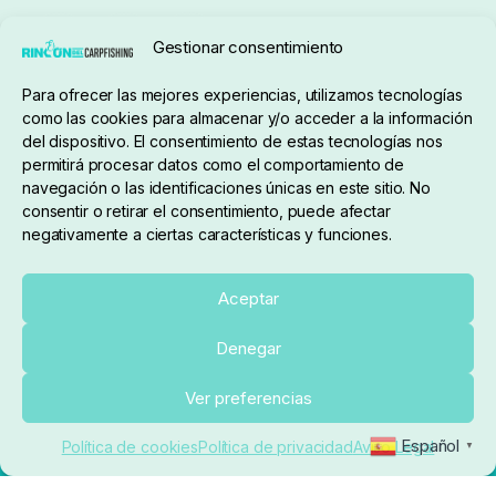
Seguimiento de pedidos
Gestionar consentimiento
Condiciones de compra
Para ofrecer las mejores experiencias, utilizamos tecnologías
como las cookies para almacenar y/o acceder a la información
del dispositivo. El consentimiento de estas tecnologías nos
permitirá procesar datos como el comportamiento de
navegación o las identificaciones únicas en este sitio. No
consentir o retirar el consentimiento, puede afectar
negativamente a ciertas características y funciones.
Sobre nosotros
Aceptar
Denegar
pedidos@elrincondelcarpfishing.com
Ver preferencias
910 824 923
Español
Política de cookies
Política de privacidad
Aviso Legal
▼
Lunes a Viernes de 10:00 a 14:00 horas y 17:00 a