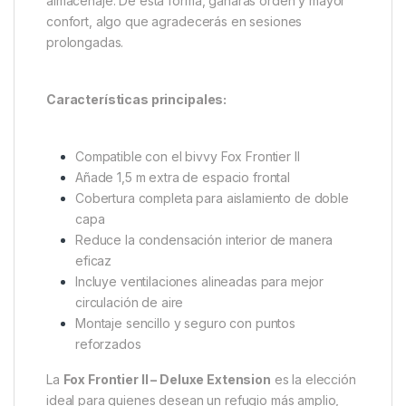
El
Fox Frontier II – Deluxe Extension
está fabricado
con materiales resistentes y duraderos, pensados
para soportar el uso intensivo en condiciones
exigentes. Sus puntos de fijación y sistema de
montaje rápido garantizan una instalación estable en
todo momento.
Un consejo de experto: aprovecha la extensión para
separar tu zona de descanso del área de
almacenaje. De esta forma, ganarás orden y mayor
confort, algo que agradecerás en sesiones
prolongadas.
Características principales:
Compatible con el bivvy Fox Frontier II
Añade 1,5 m extra de espacio frontal