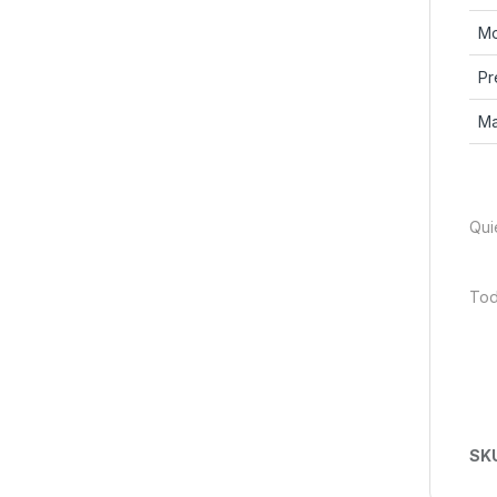
Mo
Pr
Ma
Qui
Tod
SK