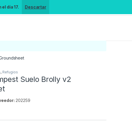
el día 17.
Descartar
 Groundsheet
s
,
Refugios
pest Suelo Brolly v2
et
veedor:
202259
s