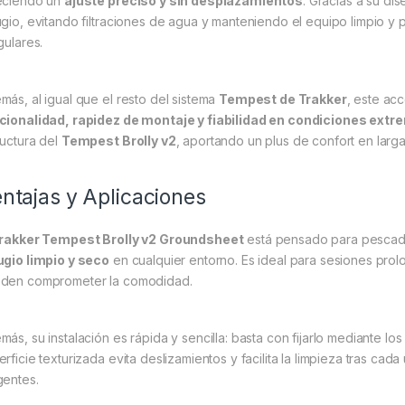
eciendo un
ajuste preciso y sin desplazamientos
. Gracias a su di
ugio, evitando filtraciones de agua y manteniendo el equipo limpio y
gulares.
más, al igual que el resto del sistema
Tempest de Trakker
, este acc
cionalidad, rapidez de montaje y fiabilidad en condiciones ext
ructura del
Tempest Brolly v2
, aportando un plus de confort en lar
ntajas y Aplicaciones
rakker Tempest Brolly v2 Groundsheet
está pensado para pesca
ugio limpio y seco
en cualquier entorno. Es ideal para sesiones prol
den comprometer la comodidad.
ás, su instalación es rápida y sencilla: basta con fijarlo mediante los c
erficie texturizada evita deslizamientos y facilita la limpieza tras c
gentes.