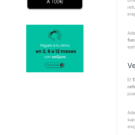
ofr
ref
irre
Ade
fun
est
Ve
El
T
ref
pue
Adem
sup
exi