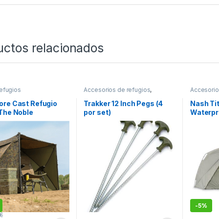
uctos relacionados
efugios
Accesorios de refugios
,
Accesorio
Refugios
Refugios
ore Cast Refugio
Trakker 12 Inch Pegs (4
Nash Ti
The Noble
por set)
Waterpro
frotal)
-
5%
€