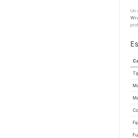
Un 
Wra
pro
Es
Ca
Ti
Mo
Ma
Co
Fi
Fu