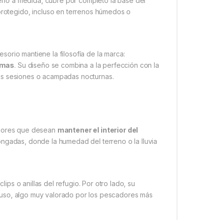
seño a medida, cubre por completo la base del
 protegido, incluso en terrenos húmedos o
esorio mantiene la filosofía de la marca:
remas
. Su diseño se combina a la perfección con la
gas sesiones o acampadas nocturnas.
dores que desean
mantener el interior del
ongadas, donde la humedad del terreno o la lluvia
lips o anillas del refugio. Por otro lado, su
ada uso, algo muy valorado por los pescadores más