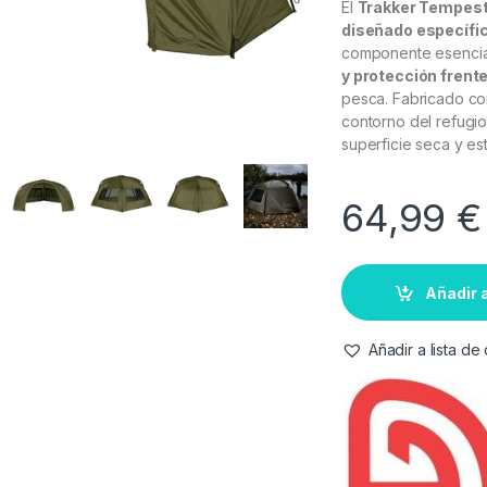
El
Trakker Tempest
diseñado específi
componente esencia
y protección frente
pesca. Fabricado co
contorno del refugi
superficie seca y e
64,99
€
Añadir a
Añadir a lista d