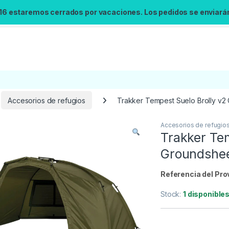
 16 estaremos cerrados por vacaciones. Los pedidos se enviarán 
Accesorios de refugios
Trakker Tempest Suelo Brolly v2
Accesorios de refugio
Búsqueda no disponible
Trakker Tem
No se pudo cargar el widget de búsqueda.
Groundshe
Inténtalo de nuevo.
Referencia del Pro
Reintentar
Stock:
1 disponible