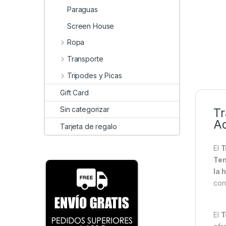
Paraguas
Screen House
Ropa
Transporte
Tripodes y Picas
Gift Card
Sin categorizar
Tr
Ad
Tarjeta de regalo
El
T
Tem
la 
con
El
T