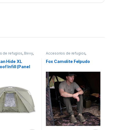
s de refugios
,
Bivvy
,
Accesorios de refugios
,
Refugios
tan Hide XL
Fox Camolite Felpudo
of Infill (Panel