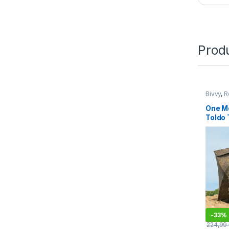
Prod
Bivvy
,
R
One M
Toldo 
-
33%
224,99