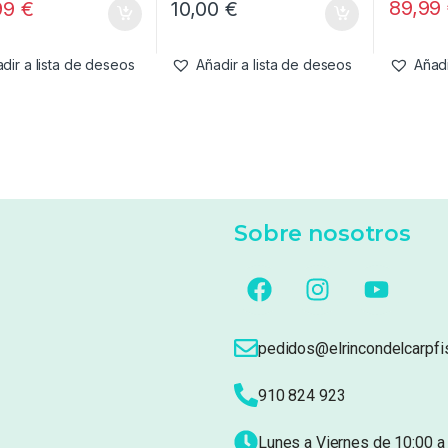
89,99
99
€
10,00
€
dir a lista de deseos
Añadir a lista de deseos
Añadi
Sobre nosotros
pedidos@elrincondelcarpfi
910 824 923
Lunes a Viernes de 10:00 a 