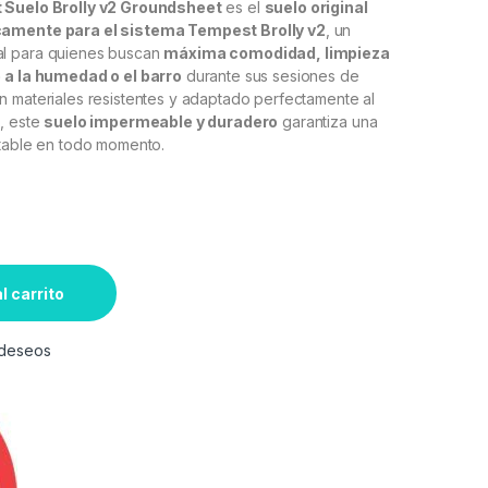
 Suelo Brolly v2 Groundsheet
es el
suelo original
camente para el sistema Tempest Brolly v2
, un
l para quienes buscan
máxima comodidad, limpieza
 a la humedad o el barro
durante sus sesiones de
n materiales resistentes y adaptado perfectamente al
o, este
suelo impermeable y duradero
garantiza una
stable en todo momento.
l carrito
e deseos