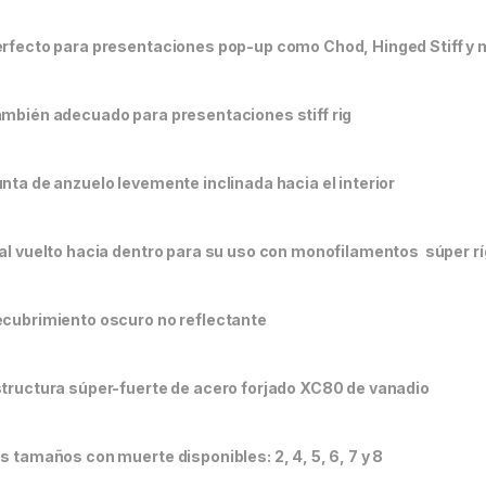
erfecto para presentaciones pop-up como Chod, Hinged Stiff y m
ambién adecuado para presentaciones stiff rig
unta de anzuelo levemente inclinada hacia el interior
jal vuelto hacia dentro para su uso con monofilamentos súper rí
ecubrimiento oscuro no reflectante
structura súper-fuerte de acero forjado XC80 de vanadio
os tamaños con muerte disponibles: 2, 4, 5, 6, 7 y 8