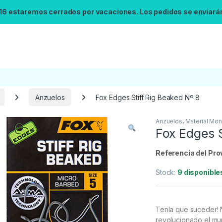
 16 estaremos cerrados por vacaciones. Los pedidos se enviarán 
Anzuelos
Fox Edges Stiff Rig Beaked Nº 8
Anzuelos
,
Material Mon
Búsqueda no disponible
Fox Edges S
No se pudo cargar el widget de búsqueda.
Inténtalo de nuevo.
Referencia del Pro
Stock:
9 disponible
Reintentar
Tenía que suceder! 
revolucionado el mu