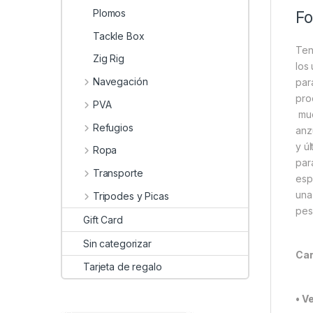
Plomos
Fo
Tackle Box
Ten
Zig Rig
los
Navegación
par
pro
PVA
muc
Refugios
anz
y ú
Ropa
par
Transporte
esp
una
Tripodes y Picas
pes
Gift Card
Sin categorizar
Car
Tarjeta de regalo
• V