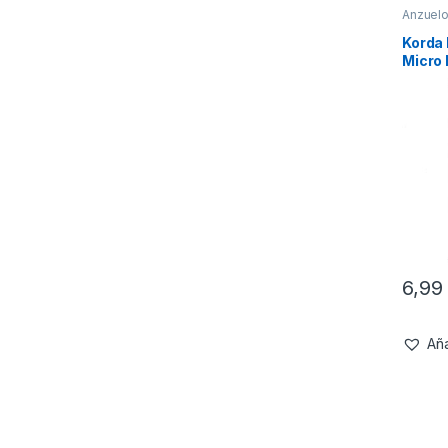
Anzuel
Korda
Micro
6,9
Aña