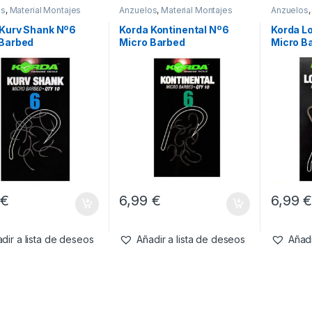
os
,
Material Montajes
Anzuelos
,
Material Montajes
Anzuelos
 Kurv Shank Nº6
Korda Kontinental Nº6
Korda L
 Barbed
Micro Barbed
Micro B
9
€
6,99
€
6,99
dir a lista de deseos
Añadir a lista de deseos
Añadi