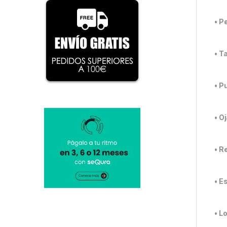
• P
• T
• P
• O
• R
• E
• L