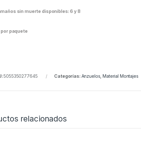
amaños sin muerte disponibles: 6 y 8
0 por paquete
U:
5055350277645
Categorías:
Anzuelos
,
Material Montajes
uctos relacionados