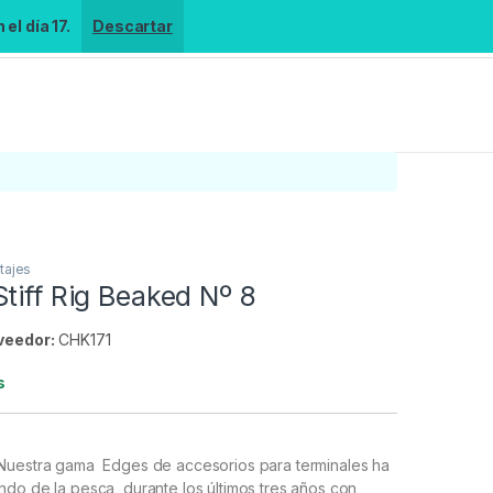
el día 17.
Descartar
tajes
tiff Rig Beaked Nº 8
veedor:
CHK171
s
Nuestra gama Edges de accesorios para terminales ha
ndo de la pesca durante los últimos tres años con