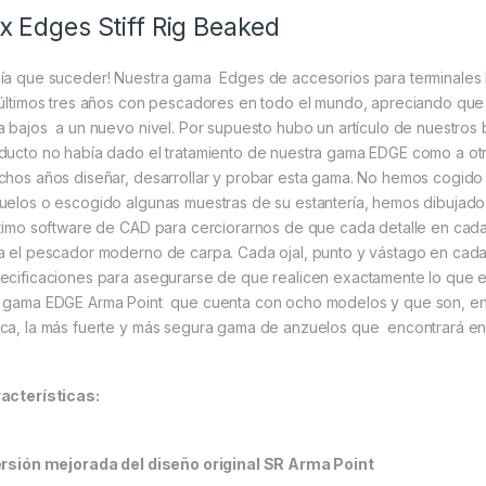
x Edges Stiff Rig Beaked
ía que suceder! Nuestra gama Edges de accesorios para terminales
 últimos tres años con pescadores en todo el mundo, apreciando qu
a bajos a un nuevo nivel. Por supuesto hubo un artículo de nuestros
ducto no había dado el tratamiento de nuestra gama EDGE como a otr
hos años diseñar, desarrollar y probar esta gama. No hemos cogido 
uelos o escogido algunas muestras de su estantería, hemos dibujado 
ltimo software de CAD para cerciorarnos de que cada detalle en ca
a el pescador moderno de carpa. Cada ojal, punto y vástago en cad
ecificaciones para asegurarse de que realicen exactamente lo que el
 gama EDGE Arma Point que cuenta con ocho modelos y que son, en n
ca, la más fuerte y más segura gama de anzuelos que encontrará en
acterísticas:
ersión mejorada del diseño original SR Arma Point