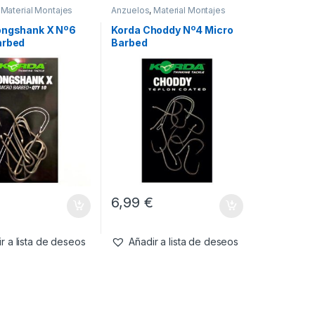
,
Material Montajes
Anzuelos
,
Material Montajes
ongshank X Nº6
Korda Choddy Nº4 Micro
arbed
Barbed
€
6,99
€
r a lista de deseos
Añadir a lista de deseos