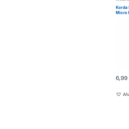
Korda
Micro
6,9
Aña