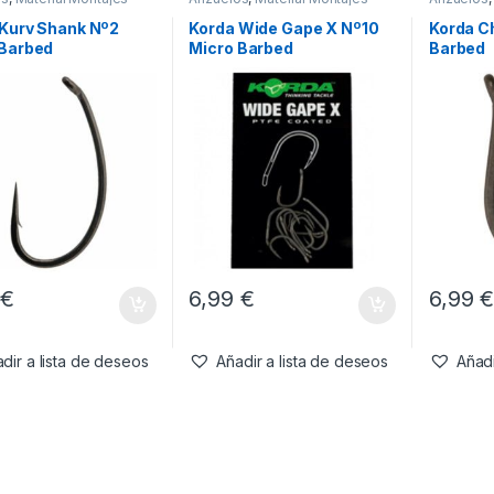
 Kurv Shank Nº2
Korda Wide Gape X Nº10
Korda C
 Barbed
Micro Barbed
Barbed
9
€
6,99
€
6,99
dir a lista de deseos
Añadir a lista de deseos
Añadi