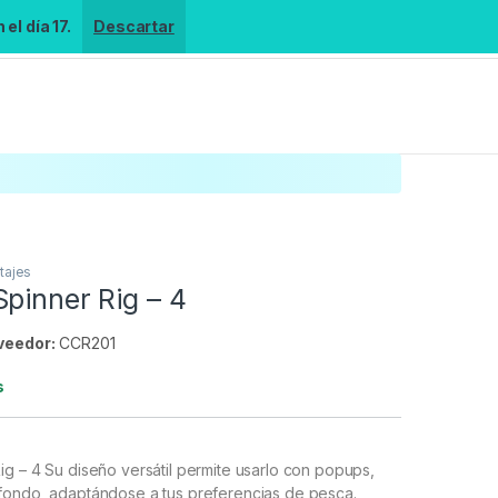
el día 17.
Descartar
tajes
pinner Rig – 4
veedor:
CCR201
s
g – 4 Su diseño versátil permite usarlo con popups,
fondo, adaptándose a tus preferencias de pesca.