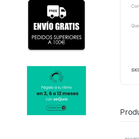
Con
Qui
SK
Prod
Anzuel