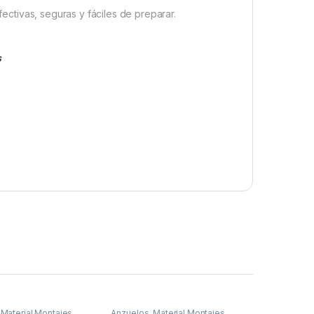
ctivas, seguras y fáciles de preparar.
s
,
Material Montajes
Anzuelos
,
Material Montajes