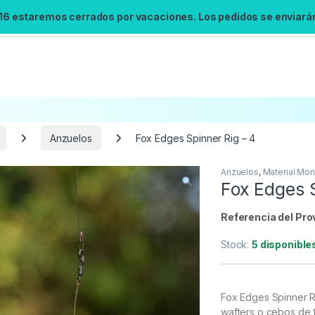
 16 estaremos cerrados por vacaciones. Los pedidos se enviarán 
Anzuelos
Fox Edges Spinner Rig – 4
Anzuelos
,
Material Mon
Búsqueda no disponible
Fox Edges S
No se pudo cargar el widget de búsqueda.
Inténtalo de nuevo.
Referencia del Pro
Stock:
5 disponible
Reintentar
Fox Edges Spinner Ri
wafters o cebos de 