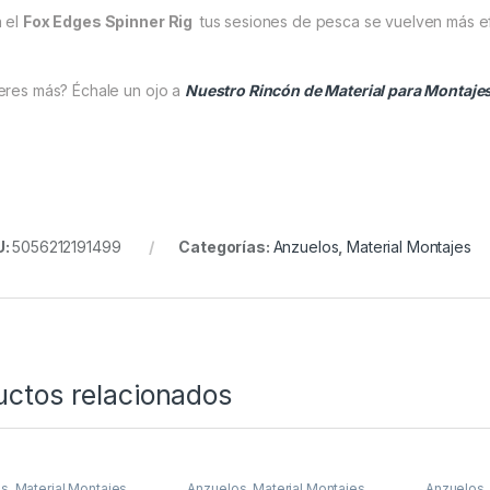
 el
Fox Edges Spinner Rig
tus sesiones de pesca se vuelven más efe
eres más? Échale un ojo a
Nuestro Rincón de Material para Montaje
U:
5056212191499
Categorías:
Anzuelos
,
Material Montajes
uctos relacionados
os
,
Material Montajes
Anzuelos
,
Material Montajes
Anzuelos