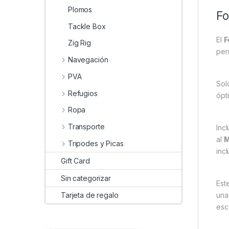
Plomos
Fo
Tackle Box
El
F
Zig Rig
per
Navegación
PVA
Sol
Refugios
ópt
Ropa
Transporte
Inc
al
M
Tripodes y Picas
inc
Gift Card
Sin categorizar
Est
un
Tarjeta de regalo
esc