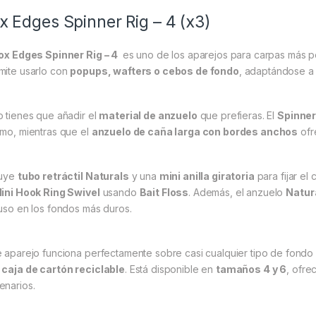
x Edges Spinner Rig – 4 (x3)
ox Edges Spinner Rig – 4
es uno de los aparejos para carpas más pop
mite usarlo con
popups, wafters o cebos de fondo
, adaptándose a 
o tienes que añadir el
material de anzuelo
que prefieras. El
Spinner
imo, mientras que el
anzuelo de caña larga con bordes anchos
ofr
luye
tubo retráctil Naturals
y una
mini anilla giratoria
para fijar el
ini Hook Ring Swivel
usando
Bait Floss
. Además, el anzuelo
Natur
luso en los fondos más duros.
e aparejo funciona perfectamente sobre casi cualquier tipo de fond
a
caja de cartón reciclable
. Está disponible en
tamaños 4 y 6
, ofre
enarios.