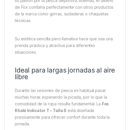
Aunque esta camiseta está diseñada pensando en
los pescadores, su estilo moderno permite utilizarla
también como prenda casual. El color khaki es fácil
de combinar con pantalones de pesca, bermudas,
pantalones deportivos o vaqueros.
Muchos aficionados al carpfishing utilizan este tipo
de camisetas tanto en el lago como en su vida
cotidiana, ya que representan una forma de mostrar
su pasión por la pesca deportiva. Además, el diseño
de Fox combina perfectamente con otros productos
de la marca como gorras, sudaderas o chaquetas
técnicas.
Su estética sencilla pero llamativa hace que sea una
prenda práctica y atractiva para diferentes
situaciones.