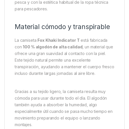
relacionados con los indicadores de picada. Este
detalle visual rinde homenaje a uno de los
accesorios más importantes en la pesca de carpas y
refleja la cultura y la identidad de los pescadores
especializados.
En la parte frontal, el logotipo de Fox aparece de
forma discreta, aportando un estilo limpio y elegante.
El color
khaki (verde caqui)
proporciona un aspecto
natural y outdoor, muy acorde con el entorno de
pesca y con la estética habitual de la ropa técnica
para pescadores.
Material cómodo y transpirable
La camiseta
Fox Khaki Indicator T
está fabricada
con
100 % algodón de alta calidad
, un material que
ofrece una gran suavidad al contacto con la piel.