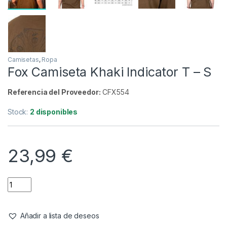
Inicio
Carpfishing
Ropa
Camisetas
Fox 
Camisetas
,
Ropa
Fox Camiseta Khaki Indicator T – S
Referencia del Proveedor:
CFX554