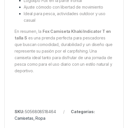
Características principales
Camiseta de pesca
Fox Khaki Indicator T
Talla:
S
Marca:
Fox International
Material:
100 % algodón
Tejido suave, ligero y transpirable
Color khaki (verde caqui) de estilo outdoor
Gran gráfico “Indicator” en la parte trasera
Logotipo Fox en la parte frontal
Ajuste cómodo con libertad de movimiento
Ideal para pesca, actividades outdoor y uso
casual
En resumen, la
Fox Camiseta Khaki Indicator T en
talla S
es una prenda perfecta para pescadores
que buscan comodidad, durabilidad y un diseño que
represente su pasión por el carpfishing. Una
camiseta ideal tanto para disfrutar de una jornada de