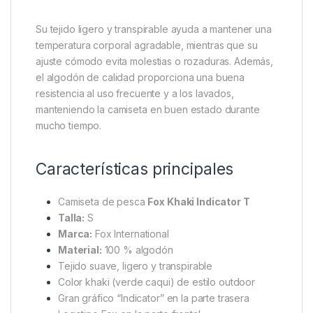
Ideal para largas jornadas al aire
libre
Durante las sesiones de pesca es habitual pasar
muchas horas esperando la picada, por lo que la
comodidad de la ropa resulta fundamental. La
Fox
Khaki Indicator T – Talla S
está diseñada
precisamente para ofrecer confort durante toda la
jornada.
Su tejido ligero y transpirable ayuda a mantener una
temperatura corporal agradable, mientras que su
ajuste cómodo evita molestias o rozaduras. Además,
el algodón de calidad proporciona una buena
resistencia al uso frecuente y a los lavados,
manteniendo la camiseta en buen estado durante
mucho tiempo.