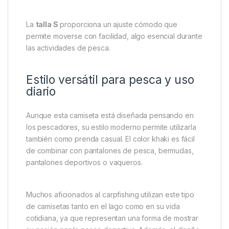
Este tejido natural permite una excelente
transpiración, ayudando a mantener el cuerpo fresco
incluso durante largas jornadas al aire libre.
Gracias a su tejido ligero, la camiseta resulta muy
cómoda para usar durante todo el día. El algodón
también ayuda a absorber la humedad, algo
especialmente útil cuando se pasa mucho tiempo en
movimiento preparando el equipo o lanzando
montajes.
La
talla S
proporciona un ajuste cómodo que
permite moverse con facilidad, algo esencial durante
las actividades de pesca.
Estilo versátil para pesca y uso
diario