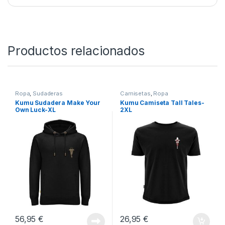
pesca como para el uso diario con un estilo natural y
deportivo.
SKU:
5056808518464
Categorías:
Camisetas
,
Ropa
Productos relacionados
Ropa
,
Sudaderas
Camisetas
,
Ropa
Kumu Sudadera Make Your
Kumu Camiseta Tall Tales-