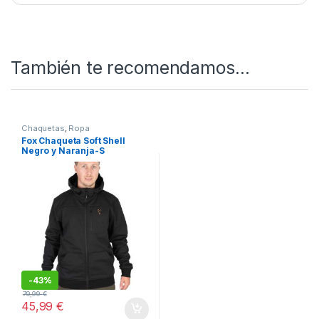
BOTAS DE NEOPRENO FOX CAMO ***FOX
CARPFISHING TV***
(Edición Camo)
SKU:
5056212180295
Categorías:
Calzado
,
Ropa
También te recomendamos…
Chaquetas
,
Ropa
Fox Chaqueta Soft Shell