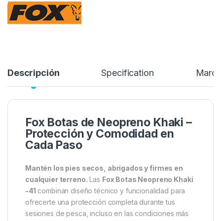
Stock:
1 disponibles
Botas de agua cómodas y cálidas.Exterior de caucho flexible.
89,99
€
109,99
€
Añadir a lista de deseos
Descripción
Specification
Marc