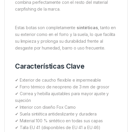
mm
garantiza aislamiento térmico y comodidad
durante todo el día, incluso con temperaturas bajas.
El diseño incorpora una
correa con hebilla
ajustable
, que permite un ajuste seguro y
personalizado en la parte superior de la pierna. Esto
evita la entrada de agua o barro y mejora la
estabilidad al caminar o posicionarse cerca del agua.
Además, su
forro interior con el inconfundible
patrón Fox Camo
añade un toque de estilo que
combina perfectamente con el resto del material
carpfishing de la marca.
Estas botas son completamente
sintéticas
, tanto en
su exterior como en el forro y la suela, lo que facilita
su limpieza y prolonga su durabilidad frente al
desgaste por humedad, barro o uso frecuente.