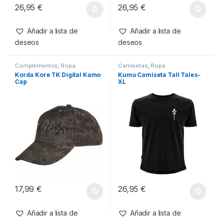
Camisetas
,
Ropa
Camisetas
,
Ropa
Kumu Camiseta Make Your
Kumu Camiseta Tall Tales-L
Own Luck-L
26,95
€
26,95
€
Añadir a lista de
Añadir a lista de
deseos
deseos
Complementos
,
Ropa
Camisetas
,
Ropa
Korda Kore TK Digital Kamo
Kumu Camiseta Tall Tales-
Cap
XL