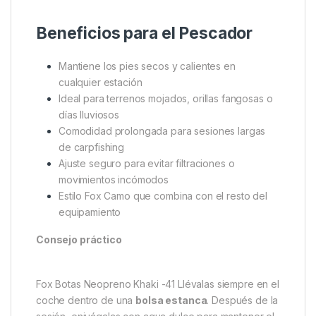
Características Clave
✔ Exterior de caucho flexible e impermeable
✔ Forro térmico de neopreno de 3 mm de grosor
✔ Correa y hebilla ajustables para mayor ajuste y
sujeción
✔ Interior con diseño Fox Camo
✔ Suela sintética antideslizante y duradera
✔ Material 100 % sintético en todas sus capas
✔ Talla EU 41 (disponibles de EU 41 a EU 46)
Beneficios para el Pescador
Mantiene los pies secos y calientes en
cualquier estación
Ideal para terrenos mojados, orillas fangosas o
días lluviosos
Comodidad prolongada para sesiones largas