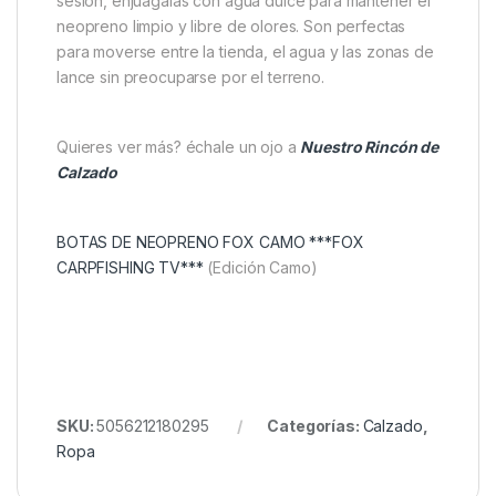
de carpfishing
Ajuste seguro para evitar filtraciones o
movimientos incómodos
Estilo Fox Camo que combina con el resto del
equipamiento
Consejo práctico
Fox Botas Neopreno Khaki -41 Llévalas siempre en el
coche dentro de una
bolsa estanca
. Después de la
sesión, enjuágalas con agua dulce para mantener el
neopreno limpio y libre de olores. Son perfectas
para moverse entre la tienda, el agua y las zonas de
lance sin preocuparse por el terreno.
Quieres ver más? échale un ojo a
Nuestro Rincón de
Calzado