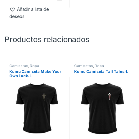
Negro y Naranja-S
-
43%
79,99
€
45,99
€
Añadir a lista de
deseos
Productos relacionados