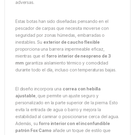
Fox Botas de Neopreno Khaki –
Protección y Comodidad en
Cada Paso
Mantén los pies secos, abrigados y firmes en
cualquier terreno.
Las
Fox Botas Neopreno Khaki
-41
combinan diseño técnico y funcionalidad para
ofrecerte una protección completa durante tus
sesiones de pesca, incluso en las condiciones más
adversas.
Estas botas han sido diseñadas pensando en el
pescador de carpas que necesita moverse con
seguridad por zonas húmedas, embarradas o
inestables. Su
exterior de caucho flexible
proporciona una barrera impermeable eficaz,
mientras que el
forro interior de neopreno de 3