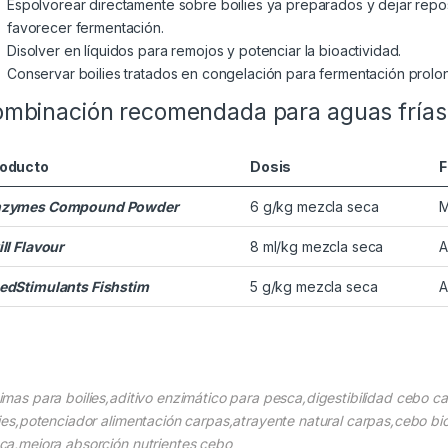
Espolvorear directamente sobre boilies ya preparados y dejar repo
favorecer fermentación.
Disolver en líquidos para remojos y potenciar la bioactividad.
Conservar boilies tratados en congelación para fermentación prolo
mbinación recomendada para aguas frías
oducto
Dosis
F
nzymes Compound Powder
6 g/kg mezcla seca
M
ill Flavour
8 ml/kg mezcla seca
A
edStimulants Fishstim
5 g/kg mezcla seca
A
imas para boilies,aditivo enzimático para pesca,digestibilidad cebo c
lies,potenciador alimentación carpas,atrayente natural carpas,cebo bio
ca,mejora absorción nutrientes cebo