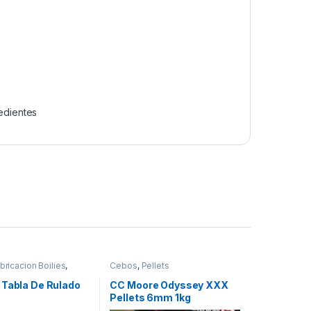
edientes
bricacion Boilies
,
Cebos
,
Pellets
istolas
 Tabla De Rulado
CC Moore Odyssey XXX
Pellets 6mm 1kg