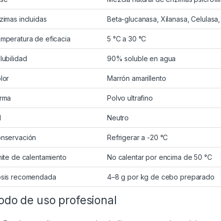
zimas incluidas
Beta-glucanasa, Xilanasa, Celulasa,
mperatura de eficacia
5 °C a 30 °C
lubilidad
90% soluble en agua
lor
Marrón amarillento
rma
Polvo ultrafino
H
Neutro
nservación
Refrigerar a -20 °C
mite de calentamiento
No calentar por encima de 50 °C
sis recomendada
4–8 g por kg de cebo preparado
do de uso profesional