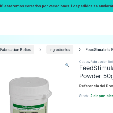
 16 estaremos cerrados por vacaciones. Los pedidos se enviarán 
Fabricacion Boilies
Ingredientes
FeedStimulants
Cebos
,
Fabricacion Boi
Búsqueda no disponible
FeedStimu
No se pudo cargar el widget de búsqueda.
Powder 50
Inténtalo de nuevo.
Referencia del Pro
Reintentar
Stock:
2 disponible