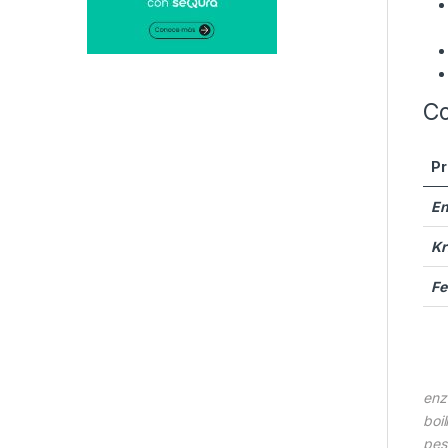
Co
Pr
E
Kr
Fe
enz
boi
pes