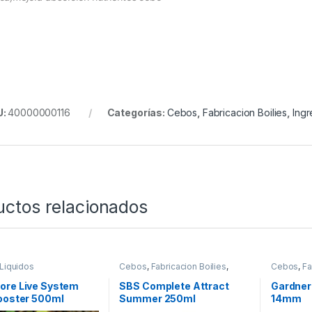
U:
40000000116
Categorías:
Cebos
,
Fabricacion Boilies
,
Ingr
uctos relacionados
Liquidos
Cebos
,
Fabricacion Boilies
,
Cebos
,
Fa
Liquidos
Tablas & P
ore Live System
SBS Complete Attract
Gardner
ooster 500ml
Summer 250ml
14mm