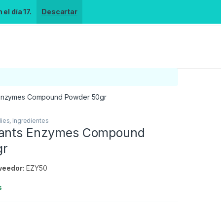
el día 17.
Descartar
 Enzymes Compound Powder 50gr
lies
,
Ingredientes
lants Enzymes Compound
gr
veedor:
EZY50
s