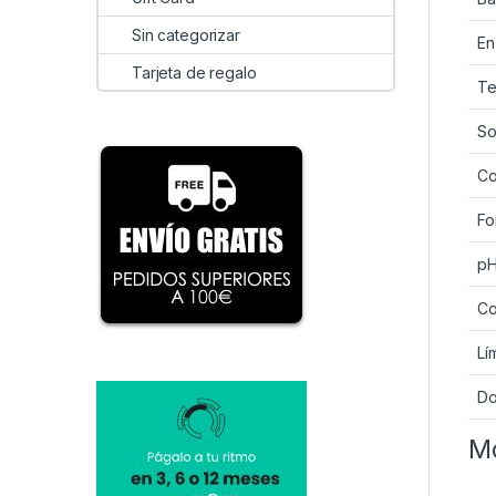
Sin categorizar
En
Tarjeta de regalo
Te
So
Co
Fo
p
Co
Lí
Do
Mo