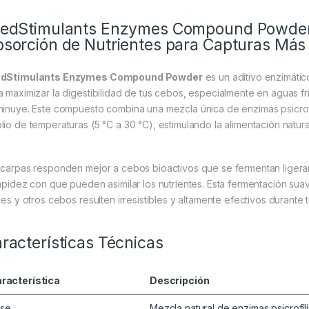
edStimulants Enzymes Compound Powder – 
sorción de Nutrientes para Capturas Más 
edStimulants Enzymes Compound Powder
es un aditivo enzimáti
a maximizar la digestibilidad de tus cebos, especialmente en aguas fr
minuye. Este compuesto combina una mezcla única de enzimas psicrof
lio de temperaturas (5 °C a 30 °C), estimulando la alimentación natura
 carpas responden mejor a cebos bioactivos que se fermentan ligera
rapidez con que pueden asimilar los nutrientes. Esta fermentación sua
lies y otros cebos resulten irresistibles y altamente efectivos durante
racterísticas Técnicas
racterística
Descripción
se
Mezcla natural de enzimas psicrofíl