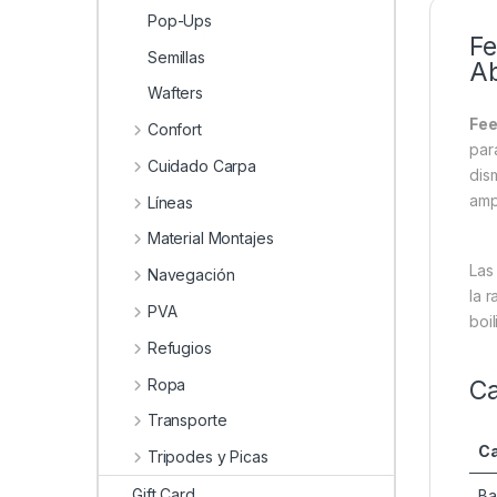
Pop-Ups
Fe
Semillas
Ab
Wafters
Fe
Confort
par
Cuidado Carpa
dis
amp
Líneas
Material Montajes
Las
Navegación
la 
PVA
boi
Refugios
Ropa
Ca
Transporte
Ca
Tripodes y Picas
Gift Card
Ba