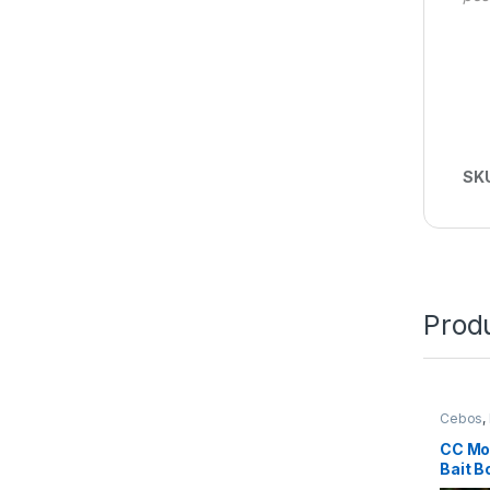
SK
Prod
Cebos
,
CC Mo
Bait B