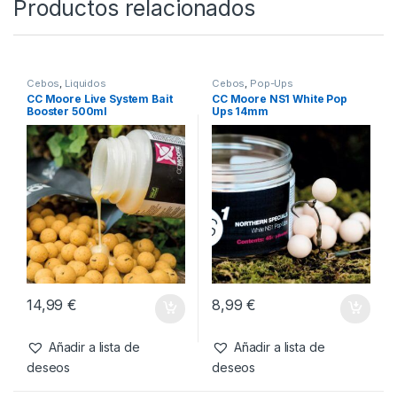
-
4%
7,70
€
7,40
€
Añadir a lista de
deseos
Productos relacionados
Cebos
,
Liquidos
Cebos
,
Pop-Ups
CC Moore Live System Bait
CC Moore NS1 White Pop
Booster 500ml
Ups 14mm