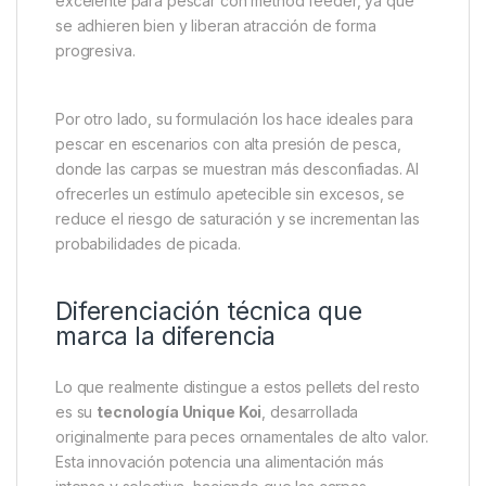
Aplicaciones recomendadas
para sesiones de alto
rendimiento
Los
Swim Stim Carp Pellets Red Krill 3mm
son
ideales para múltiples situaciones de pesca.
Funcionan perfectamente en cebaderos
controlados, como los que se crean con spod o
bolsa de PVA, gracias a su tamaño reducido y su
rápida disolución. También son una opción
excelente para pescar con method feeder, ya que
se adhieren bien y liberan atracción de forma
progresiva.
Por otro lado, su formulación los hace ideales para
pescar en escenarios con alta presión de pesca,
donde las carpas se muestran más desconfiadas. Al
ofrecerles un estímulo apetecible sin excesos, se
reduce el riesgo de saturación y se incrementan las