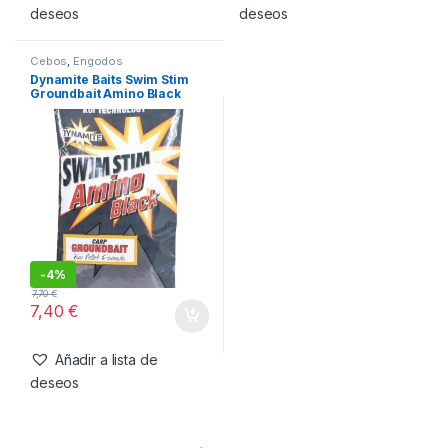
-
4%
-
4%
7,70
€
7,70
€
7,40
€
7,40
€
Añadir a lista de
Añadir a lista de
deseos
deseos
Cebos
,
Engodos
Dynamite Baits Swim Stim
Groundbait Amino Black
900gr