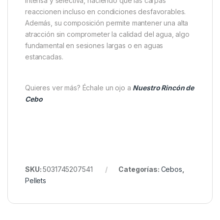
probabilidades de picada.
Diferenciación técnica que
marca la diferencia
Lo que realmente distingue a estos pellets del resto
es su
tecnología Unique Koi
, desarrollada
originalmente para peces ornamentales de alto valor.
Esta innovación potencia una alimentación más
intensa y selectiva, haciendo que las carpas
reaccionen incluso en condiciones desfavorables.
Además, su composición permite mantener una alta
atracción sin comprometer la calidad del agua, algo
fundamental en sesiones largas o en aguas
estancadas.
Quieres ver más? Échale un ojo a
Nuestro Rincón de
Cebo