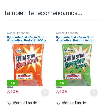
SKU:
5031745207541
Categorías:
Cebos
,
Pellets
También te recomendamos…
Cebos
,
Engodos
Cebos
,
Engodos
Dynamite Baits Swim Stim
Dynamite Baits Swim Stim
Groundbait Red Krill 900gr
Groundbait Betaine Green
900gr