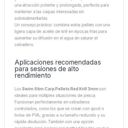
pescadores que buscan marcar la diferencia en
sesiones exigentes.
Activa el instinto natural de las carpas con rapidez y
eficacia. Gracias a su fórmula con tecnología
Unique
Koi
, estos pellets estimulan una respuesta de
alimentación agresiva, incluso en peces presionados
o en aguas con mucha actividad. Además, al
contener proteínas de pescado altamente digeribles
y activadores exclusivos del apetito, el resultado es
una atracción potente y prolongada, perfecta para
mantener a las carpas interesadas sin
sobrealimentarlas.
Un consejo práctico: combina estos pellets con una
ligera capa de aceite de krill en épocas frías para
aumentar su difusión en el agua sin saturar el
cebadero.