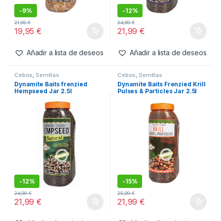
-
9%
-
12%
21,95
€
24,99
€
19,95
€
21,99
€
Añadir a lista de deseos
Añadir a lista de deseos
Cebos
,
Semillas
Cebos
,
Semillas
Dynamite Baits frenzied
Dynamite Baits Frenzied Krill
Hempseed Jar 2.5l
Pulses & Particles Jar 2.5l
-
12%
-
15%
24,99
€
25,99
€
21,99
€
21,99
€