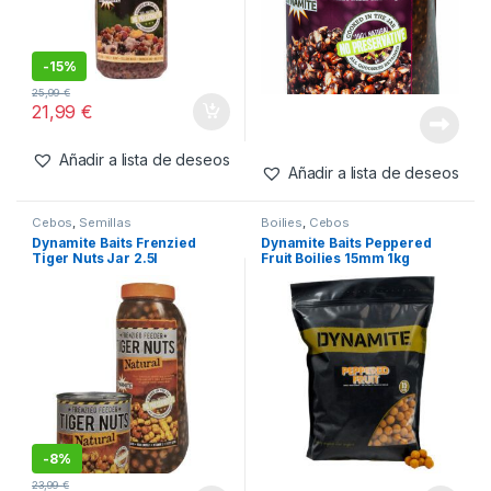
-
15%
25,99
€
21,99
€
Añadir a lista de deseos
Añadir a lista de deseos
Cebos
,
Semillas
Boilies
,
Cebos
Dynamite Baits Frenzied
Dynamite Baits Peppered
Tiger Nuts Jar 2.5l
Fruit Boilies 15mm 1kg
-
8%
23,99
€