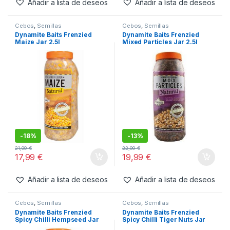
Añadir a lista de deseos
Añadir a lista de deseos
Cebos
,
Semillas
Cebos
,
Semillas
Dynamite Baits Frenzied
Dynamite Baits Frenzied
Maize Jar 2.5l
Mixed Particles Jar 2.5l
-
18%
-
13%
21,99
€
22,99
€
17,99
€
19,99
€
Añadir a lista de deseos
Añadir a lista de deseos
Cebos
,
Semillas
Cebos
,
Semillas
Dynamite Baits Frenzied
Dynamite Baits Frenzied
Spicy Chilli Hempseed Jar
Spicy Chilli Tiger Nuts Jar
2.5l
2.5l