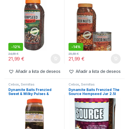
-
12%
-
14%
24,99
€
25,59
€
21,99
€
21,99
€
Añadir a lista de deseos
Añadir a lista de deseos
Cebos
,
Semillas
Cebos
,
Semillas
Dynamite Baits Frenzied
Dynamite Baits Frenzied The
Sweet & Milky Pulses &
Source Hempseed Jar 2.5l
Particles Jar 2.5l