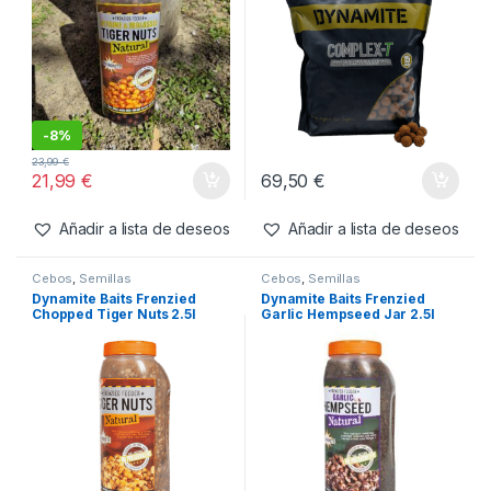
-
8%
23,99
€
21,99
€
69,50
€
Añadir a lista de deseos
Añadir a lista de deseos
Cebos
,
Semillas
Cebos
,
Semillas
Dynamite Baits Frenzied
Dynamite Baits Frenzied
Chopped Tiger Nuts 2.5l
Garlic Hempseed Jar 2.5l