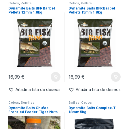
Cebos
,
Pellets
Cebos
,
Pellets
Dynamite Baits BFR Barbel
Dynamite Baits BFR Barbel
Pellets 12mm 1.8kg
Pellets 15mm 1.8kg
16,99
€
16,99
€
Añadir a lista de deseos
Añadir a lista de deseos
Cebos
,
Semillas
Boilies
,
Cebos
Dynamite Baits Chufas
Dynamite Baits Complex-T
Frenzied Feeder Tiger Nuts
18mm 5kg
Betaine y Molasses 2.5l