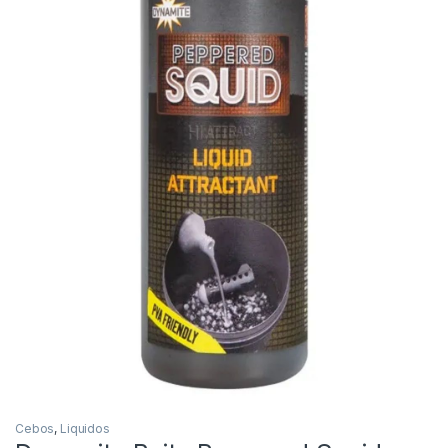
Inicio
Carpfishing
Cebos
Dynamite Baits Peppe
-
10%