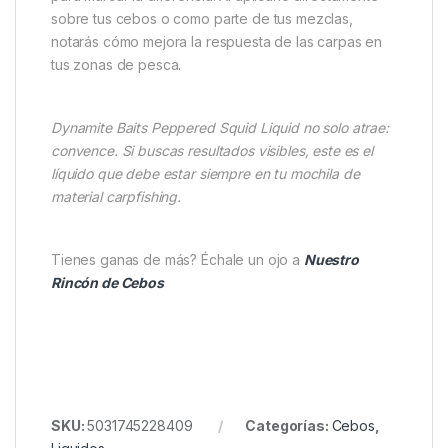
durante todo el año, ya sea en sesiones cortas o en
campañas prolongadas. Su base de
harina de
pescado y proteínas lácteas
lo convierte en una
opción equilibrada entre atracción instantánea y
aporte nutricional.
Tanto si eres un pescador experimentado como si
estás perfeccionando tus estrategias de cebado,
este líquido te ofrece una herramienta poderosa
para marcar la diferencia. Al aplicarlo directamente
sobre tus cebos o como parte de tus mezclas,
notarás cómo mejora la respuesta de las carpas en
tus zonas de pesca.
Dynamite Baits Peppered Squid Liquid no solo atrae:
convence. Si buscas resultados visibles, este es el
líquido que debe estar siempre en tu mochila de
material carpfishing.