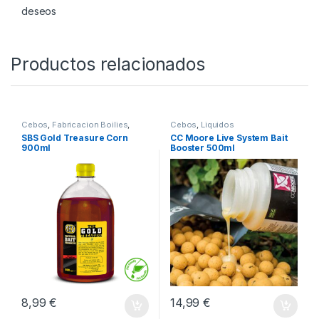
-
9%
14,30
€
12,95
€
Añadir a lista de
deseos
Productos relacionados
Cebos
,
Fabricacion Boilies
,
Cebos
,
Liquidos
Liquidos
SBS Gold Treasure Corn
CC Moore Live System Bait