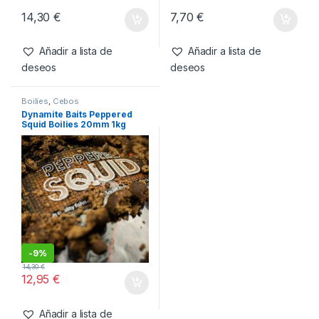
Boilies
,
Cebos
Cebos
,
Wafters
Dynamite Baits Peppered
Dynamite Baits Peppered
Squid 1kg 15mm
Squid Wafter 15mm
14,30
€
7,70
€
Añadir a lista de
Añadir a lista de
deseos
deseos
Boilies
,
Cebos
Dynamite Baits Peppered
Squid Boilies 20mm 1kg