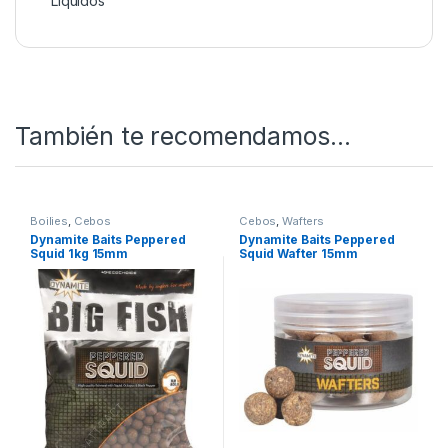
Tienes ganas de más? Échale un ojo a
Nuestro
Rincón de Cebos
SKU:
5031745228409
Categorías:
Cebos
,
Liquidos
También te recomendamos…