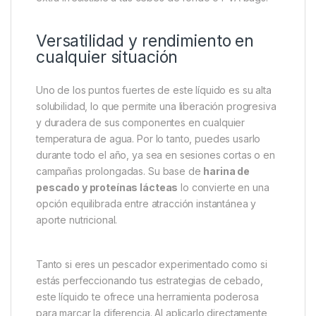
Este aditivo líquido mezcla
sabores intensos de
calamar y pulpo
, reforzados con un
aceite
esencial de pimienta negra
que estimula el sistema
olfativo de la carpa incluso en aguas frías o turbias.
Además, contiene un
hidrolizado de hígado
rico en
aminoácidos, y diversos
aceites de pescado
que
añaden valor nutricional y una señal química clara de
fuente de alimento. Es ideal tanto para potenciar
boilies, pellets o spod mixes, como para añadir un
extra irresistible a tus cebos de fondo o PVA bags.
Versatilidad y rendimiento en
cualquier situación
Uno de los puntos fuertes de este líquido es su alta
solubilidad, lo que permite una liberación progresiva
y duradera de sus componentes en cualquier
temperatura de agua. Por lo tanto, puedes usarlo