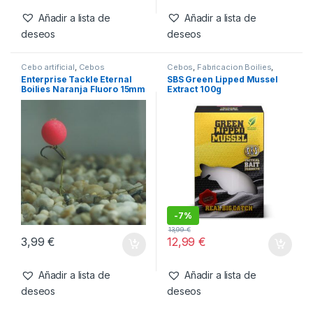
900ml
Booster 500ml
8,99
€
14,99
€
Añadir a lista de
Añadir a lista de
deseos
deseos
Cebo artificial
,
Cebos
Cebos
,
Fabricacion Boilies
,
Ingredientes
Enterprise Tackle Eternal
SBS Green Lipped Mussel
Boilies Naranja Fluoro 15mm
Extract 100g