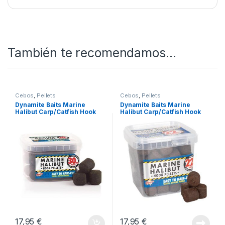
consistentes, adaptabilidad y la confianza de
estar usando un producto de primer nivel
.
SKU:
5031745109418
Categorías:
Cebos
,
Engodos
También te recomendamos…
Cebos
,
Pellets
Cebos
,
Pellets