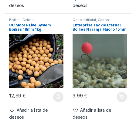
-
7%
13,99
€
12,99
€
3,50
€
Añadir a lista de
Añadir a lista de
deseos
deseos
Boilies
,
Cebos
Cebo artificial
,
Cebos
CC Moore Live System
Enterprise Tackle Eternal
Boilies 18mm 1kg
Boilies Naranja Fluoro 15mm