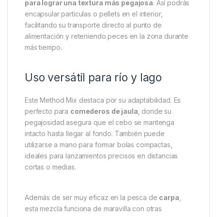
Desde su introducción al mercado hace más de una
década, esta mezcla ha sido un referente para
pescadores de
carpfishing
, competición y fondo.
¿El secreto? Su fórmula rica en atrayentes marinos,
basada en los conocidos pellets
Marine Halibut
,
que libera un potente estímulo alimentario en
cualquier tipo de agua.
Para mejorar tus resultados, un consejo sencillo:
mézclalo con un poco más de agua de lo habitual
para lograr una textura más pegajosa
. Así podrás
encapsular partículas o pellets en el interior,
facilitando su transporte directo al punto de
alimentación y reteniendo peces en la zona durante
más tiempo.
Uso versátil para río y lago