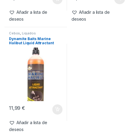
Dynamite Baits Marine
Dynamite Baits Marine
Halibut Carp/Catfish Hook
Halibut Carp/Catfish Hook
Pellets 30mm
Pellets 22mm
17,95
€
17,95
€
Añadir a lista de
Añadir a lista de
deseos
deseos
Cebos
,
Liquidos
Dynamite Baits Marine
Halibut Liquid Attractant
250ml