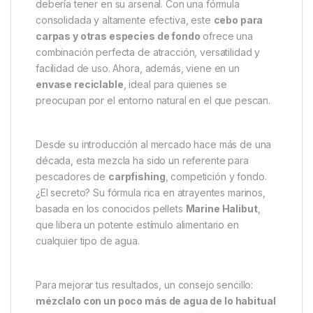
Descripción
Specification
Marc
Dynamite Baits Marine Halibut
Method Mix: Atracción máxima
con una mezcla clásica y eficaz
La
Dynamite Baits Marine Halibut Method Mix
es
una de esas mezclas que todo pescador serio
debería tener en su arsenal. Con una fórmula
consolidada y altamente efectiva, este
cebo para
carpas y otras especies de fondo
ofrece una
combinación perfecta de atracción, versatilidad y
facilidad de uso. Ahora, además, viene en un
envase reciclable
, ideal para quienes se
preocupan por el entorno natural en el que pescan.