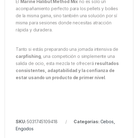
Lo que más aprecian los pescadores
experimentados es que
la fórmula no ha cambiado
desde su lanzamiento. Dynamite Baits ha mantenido
intacta la composición original por una razón muy
simple:
funciona
. Esa coherencia ha creado una
comunidad fiel de pescadores que no dudan en
elegir esta mezcla cuando necesitan fiabilidad en el
cebado.
El
Marine Halibut Method Mix
no es solo un
acompañamiento perfecto para los pellets y boilies
de la misma gama, sino también una solución por sí
misma para sesiones donde necesitas atracción
rápida y duradera.
Tanto si estás preparando una jornada intensiva de
carpfishing
, una competición o simplemente una
salida de ocio, esta mezcla te ofrecerá
resultados