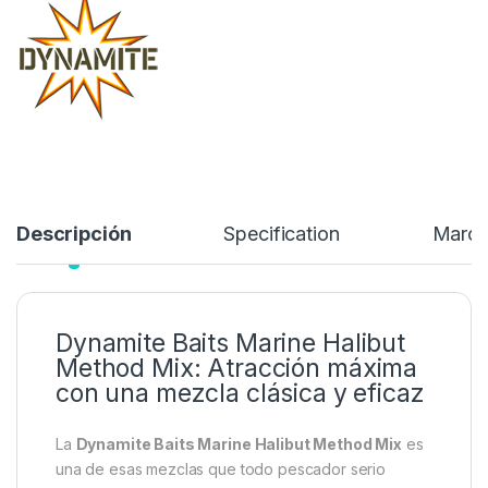
los comederos de las jaulas cuando se cargan con pellets.
12,99
€
Añadir a lista de deseos