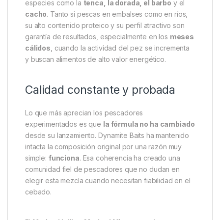
Este Method Mix destaca por su adaptabilidad. Es
perfecto para
comederos de jaula
, donde su
pegajosidad asegura que el cebo se mantenga
intacto hasta llegar al fondo. También puede
utilizarse a mano para formar bolas compactas,
ideales para lanzamientos precisos en distancias
cortas o medias.
Además de ser muy eficaz en la pesca de
carpa
,
esta mezcla funciona de maravilla con otras
especies como la
tenca, la dorada, el barbo
y el
cacho
. Tanto si pescas en embalses como en ríos,
su alto contenido proteico y su perfil atractivo son
garantía de resultados, especialmente en los
meses
cálidos
, cuando la actividad del pez se incrementa
y buscan alimentos de alto valor energético.
Calidad constante y probada