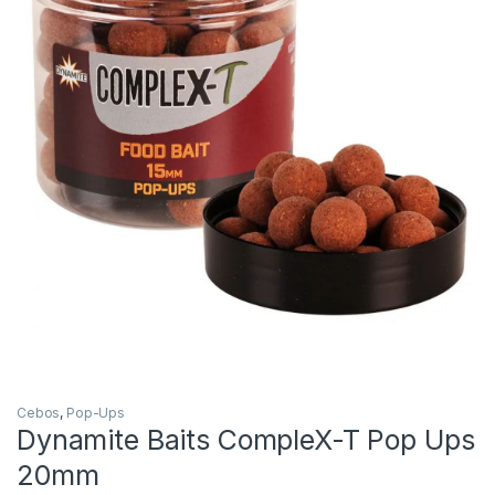
Inicio
Carpfishing
Cebos
Dynamite Baits Comp
-
8%