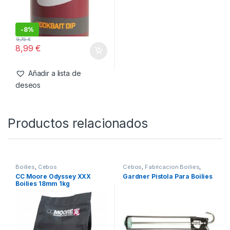
Añadir a lista de
Añadir a lista de
deseos
deseos
Cebos
,
Liquidos
Dynamite Baits Complex-T
Dip Concentrate 100ml
-
8%
9,75
€
8,99
€
Añadir a lista de
deseos