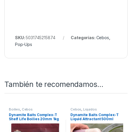
formatos)
Diseñados por expertos, perfeccionados para
carpas exigentes losDynamite Baits CompleX-T
Pop Ups 20mm son sinónimo de efectividad
duradera.
Tenemos los Mejores Cebos del Mercado, Puedes
verlo en
Nuestro Rincón de Cebos
SKU:
5031745215874
Categorías:
Cebos
,
Pop-Ups