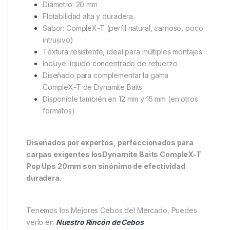
condiciones de baja actividad.
Por su versatilidad, efectividad comprobada y su
perfil nutricional, estos pop-ups no solo son un
complemento, sino una
pieza clave en cualquier
estrategia de carpfishing técnico
.
Características técnicas
:
Diámetro: 20 mm
Flotabilidad alta y duradera
Sabor: CompleX-T (perfil natural, carnoso, poco
intrusivo)
Textura resistente, ideal para múltiples montajes
Incluye líquido concentrado de refuerzo
Diseñado para complementar la gama
CompleX-T de Dynamite Baits
Disponible también en 12 mm y 15 mm (en otros