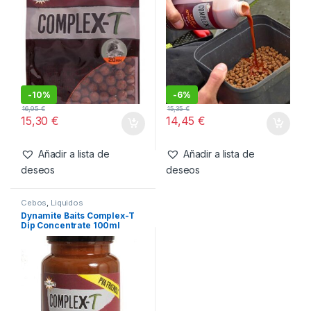
También te recomendamos…
Boilies
,
Cebos
Cebos
,
Liquidos
Dynamite Baits Complex-T
Dynamite Baits Complex-T
Shelf Life Boilies 20mm 1kg
Liquid Attractant 500ml
-
10%
-
6%
16,95
€
15,35
€
15,30
€
14,45
€