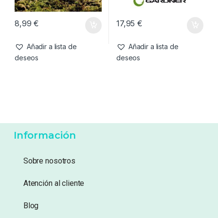
Cebos
,
Pop-Ups
Cebos
,
Fabricacion Boilies
,
Tablas & Pistolas
CC Moore NS1 White Pop
Gardner Tabla De Rulado
Ups 14mm
14mm
8,99
€
17,95
€
Añadir a lista de
Añadir a lista de
deseos
deseos