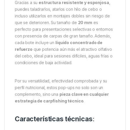
Elaborados como
foodbaits reales
, los CompleX-T
Pop Ups combinan
ingredientes solubles,
proteínas, atrayentes naturales y un equilibrio
nutricional óptimo
, lo que los convierte en cebos
altamente atractivos y funcionales, más allá de un
simple flotador visual. Su
alta flotabilidad
se
mantiene incluso después de varias horas
sumergido, asegurando que tu presentación se
mantenga visible y efectiva durante toda la sesión.
Gracias a su
estructura resistente y esponjosa
,
puedes taladrarlos, atarlos con hilo de cebo o
incluso utilizarlos en montajes dobles sin riesgo de
que se deterioren. Su tamaño de
20 mm
es
perfecto para presentaciones selectivas o entornos
con presencia de carpas de gran tamaño. Además,
cada bote incluye un
líquido concentrado de
refuerzo
que potencia aún más el atractivo olfativo
del cebo, ideal para sesiones difíciles, aguas frías o