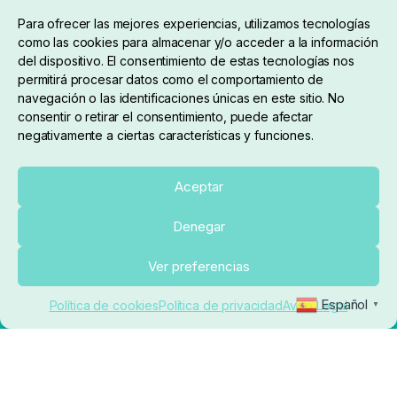
Condiciones de compra
Para ofrecer las mejores experiencias, utilizamos tecnologías
como las cookies para almacenar y/o acceder a la información
del dispositivo. El consentimiento de estas tecnologías nos
permitirá procesar datos como el comportamiento de
navegación o las identificaciones únicas en este sitio. No
consentir o retirar el consentimiento, puede afectar
negativamente a ciertas características y funciones.
Sobre nosotros
Aceptar
Denegar
pedidos@elrincondelcarpfishing.com
Añadir al carrito
Ver preferencias
910 824 923
Español
Política de cookies
Política de privacidad
Aviso Legal
▼
Lunes a Viernes de 10:00 a 14:00 horas y 17:00 a
20:00
Paseo de Guadalajara, 36. Local 3. 28702. San