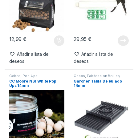
Productos relacionados
Boilies
,
Cebos
Cebos
,
Fabricacion Boilies
,
Tablas & Pistolas
CC Moore Odyssey XXX
Gardner Pistola Para Boilies
Boilies 18mm 1kg
12,99
€
29,95
€
Añadir a lista de
Añadir a lista de
deseos
deseos