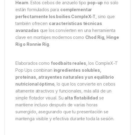
Dynamite Baits CompleX-T Pop
Ups 20mm – Alta flotabilidad,
atracción duradera.
Los
Dynamite Baits CompleX-T Pop Ups 20mm
han sido desarrollados como parte esencial de la
reconocida gama
CompleX-T
, diseñada en
colaboración con el prestigioso pescador
Terry
Hearn
. Estos cebos de anzuelo tipo
pop-up
no solo
están formulados para
complementar
perfectamente los boilies CompleX-T
, sino que
también ofrecen
características técnicas
avanzadas
que los convierten en una herramienta
clave en montajes modernos como
Chod Rig, Hinge
Rig o Ronnie Rig
.